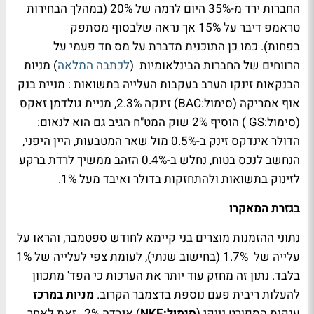
החברות ירד מ-35% היום לרמה של 20% (במהלך הבחירות
טראמפ דיבר על 15% אך נראה שלבסוף מסתפק
בפחות). כמו כן התוכנית מדברת על מס חד פעמי על
הרווחים של החברות הבינלאומיות (
לכתבה המלאה
) מניות
הבנקאות זינקו הערב בעקבות העלייה בתשואות : מניית בנק
אוף אמריקה (סימול:BAC) זינקה 2.3%, מניית גולדמן זאקס
(סימול:GS ) הוסיף 2% שוק המט"ח הגיב גם הוא לנאום:
הדולר אינדקס זינק ב-0.5% מול שאר המטבעות, היין היפני,
הנחשב לנכס בטוח, נחלש ב-0.4% הזהב ממשיך לרדת ברקע
לזינוק בתשואות ולהתחזקות בדולר ואיבד מעל 1%.
בגזרת המאקרו
נתוני ההזמנות מוצרים בני קיימא לחודש ספטמבר, והראו על
עלייה של 1.7% (בחישוב שנתי), לעומת צפי לעלייה של 1%
בלבד. נתון זה מחזק עוד יותר את הערכות כי הפד' מתכוון
להעלות ריבית פעם נוספת בדצמבר הקרוב.
מניות במרכז
ענקית הספורט נייקי (
סימול:NKE
) איבדה 2% , זאת לאחר