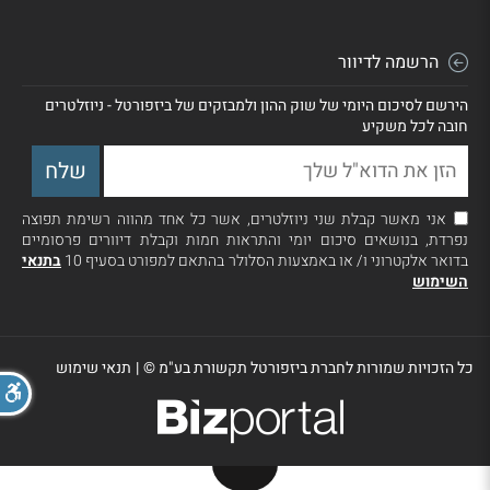
הרשמה לדיוור
הירשם לסיכום היומי של שוק ההון ולמבזקים של ביזפורטל - ניוזלטרים
חובה לכל משקיע
אני מאשר קבלת שני ניוזלטרים, אשר כל אחד מהווה רשימת תפוצה
נפרדת, בנושאים סיכום יומי והתראות חמות וקבלת דיוורים פרסומיים
בדואר אלקטרוני ו/ או באמצעות הסלולר בהתאם למפורט בסעיף 10
בתנאי
השימוש
כל הזכויות שמורות לחברת ביזפורטל תקשורת בע"מ ©
|
תנאי שימוש