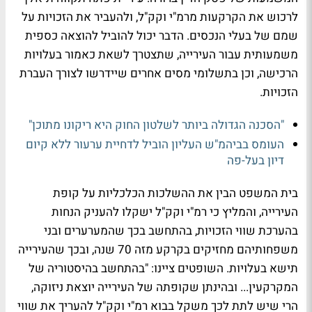
לרכוש את הקרקעות מרמ"י וקק"ל, ולהעביר את הזכויות על
שמם של בעלי הנכסים. הדבר יכול להוביל להוצאה כספית
משמעותית עבור העירייה, שתצטרך לשאת כאמור בעלויות
הרכישה, וכן בתשלומי מסים אחרים שיידרשו לצורך העברת
הזכויות.
"הסכנה הגדולה ביותר לשלטון החוק היא ריקונו מתוכן"
העומס בביהמ"ש העליון הוביל לדחיית ערעור ללא קיום
דיון בעל-פה
בית המשפט הבין את ההשלכות הכלכליות על קופת
העירייה, והמליץ כי רמ"י וקק"ל ישקלו להעניק הנחות
בהערכת שווי הזכויות, בהתחשב בכך שהמערערים ובני
משפחותיהם מחזיקים בקרקע מזה 70 שנה, ובכך שהעירייה
תישא בעלויות. השופטים ציינו: "בהתחשב בהיסטוריה של
המקרקעין... ובהינתן שקופתה של העירייה יוצאת ניזוקה,
הרי שיש לתת לכך משקל בבוא רמ"י וקק"ל להעריך את שווי