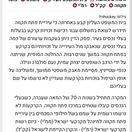
תקווה
קק"ל
רמ"י
צילום: Ynhockey
בית המשפט העליון קבע באחרונה כי עיריית פתח תקווה
תידרש לשאת בתשלום עבור רכישת זכויות קרקע בבעלות
בעלי נכסים בעיר. פסק הדין ניתן בעקבות ערעורם של כמה
בעלי נכסים, שנאבקו מול העירייה על זכויותיהם בקרקע
בפתח תקווה במשך שנים רבות. ההחלטה הסופית, שניתנה
על ידי הרכב השופטים יצחק עמית, נעם סולברג וגילה
כנפי-שטייניץ, מסיימת מאבק משפטי ממושך, ומשליכה על
אופן הטיפול בזכויות בקרקעות שעדיין לא נרשמו על שם
בעליהם.
המקרה מתחיל בשנות ה-70 של המאה שעברה, כשבעלי
הנכסים קיבלו שטחים במרכז פתח תקווה. הקרקעות לא
נרשמו רשמית על שמם בשל חילופי הסכמים בין עיריית
פתח תקווה למינהל מקרקעי ישראל (ממ"י) - כיום רשות
מקרקעי ישראל (רמ"י) - והקרן הקיימת לישראל (קק"ל).