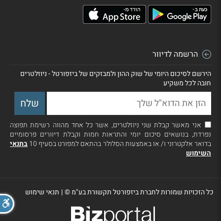
הרשמה לדיוור
הירשם לסיכום היומי של שוק ההון ולמבזקים של ביזפורטל - ניוזלטרים
חובה לכל משקיע
אני מאשר קבלת שני ניוזלטרים, אשר כל אחד מהווה רשימת תפוצה
נפרדת, בנושאים סיכום יומי והתראות חמות וקבלת דיוורים פרסומיים
בדואר אלקטרוני ו/ או באמצעות הסלולר בהתאם למפורט בסעיף 10
בתנאי
השימוש
כל הזכויות שמורות לחברת ביזפורטל תקשורת בע"מ ©
|
תנאי שימוש