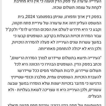
העירייה ערערה על פסק הדין וטענה כי אין היא מחויבת
לקחת על עצמה תשלום שכזה.
בפסק דין ארוך ומפורט, שניתן בספטמבר 2024, בית
המשפט העליון דחה את ערעורה של עיריית פתח תקווה,
וקבע כי היא תידרש לשלם את הסכום הנדרש לרמ"י ולקק"ל
עבור הסדרת זכויות הבעלות בקרקע. השופטים קבעו כי
במשך עשרות שנים העירייה לא פעלה להסדרת הזכויות,
ולכן היא לא יכולה להתחמק מאחריותה.
"העירייה תישא בתשלום שיידרש לצורך הסדרת הרישום,"
נכתב בפסק הדין. השופטים הבהירו כי הכוונה היא לכל
תשלום שיידרש, לרבות תשלומי מסים ככל שיידרשו
להעברת הזכויות. השופטים עמית, סולברג וכנפי-שטייניץ
הדגישו כי מדובר בזכויות ישנות שלא הוסדרו במשך שבעה
עשורים, ולכן העירייה היא זו שצריכה לשאת בעלויות - ולא
הבעלים.
המשמעות של פסק הדין ברורה: עיריית פתח תקווה תיאלץ