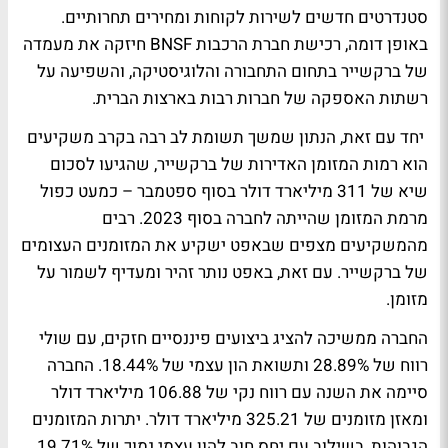
סטנדרטים חדשים לשירות לקוחות ומחירים תחרותיים.
באופן דומה, רכישת חברת הרכבות BNSF חיזקה את מעמדה
של ברקשייר בתחום התחבורה והלוגיסטיקה, והשפיעה על
רשתות האספקה של חברות רבות בארצות הברית.
יחד עם זאת, הנתון שמשך תשומת לב רבה בקרב משקיעים
הוא רמות המזומן האדירות של ברקשייר, שהגיעו לסכום
שיא של 311 מיליארד דולר בסוף ספטמבר – כמעט כפול
מרמת המזומן שהייתה לחברה בסוף 2023. רבים
מהמשקיעים מצפים שבאפט ישקיע את המזומנים העצומים
של ברקשייר. עם זאת, באפט נותר זהיר ומעדיף לשמור על
מזומן.
החברה ממשיכה להציג ביצועים פיננסיים חזקים, עם שולי
רווח של 28.89% ותשואת הון עצמי של 18.44%. החברה
סיימה את השנה עם רווח נקי של 106.88 מיליארד דולר
ומאזן מזומנים של 325.21 מיליארד דולר. יתרות המזומנים
הגבוהות, בשילוב עם יחס חוב להון עצמי נמוך של 19.71%,