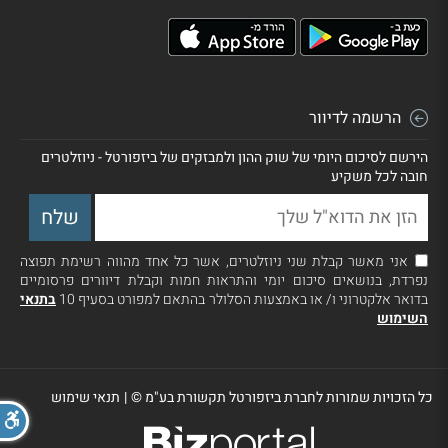
הרשמה לדיוור
הירשם לסיכום היומי של שוק ההון ולמבזקים של ביזפורטל - ניוזלטרים
חובה לכל משקיע
אני מאשר קבלת שני ניוזלטרים, אשר כל אחד מהווה רשימת תפוצה
נפרדת, בנושאים סיכום יומי והתראות חמות וקבלת דיוורים פרסומיים
בדואר אלקטרוני ו/ או באמצעות הסלולר בהתאם למפורט בסעיף 10
בתנאי
השימוש
כל הזכויות שמורות לחברת ביזפורטל תקשורת בע"מ ©
|
תנאי שימוש