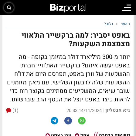
ראשי
גלובל
באפט יסביר: למה ברקשייר הת'אווי
מצמצמת השקעות?
יותר מ-300 מיליארד דולר במזומן בקופה - מה
באפט יעשה איתם? ברקשייר האת'וויי, חברת
ההשקעות של וורן באפט, תפרסם היום את דו"ח
ההשקעות שלה לרבעון השלישי. עם מאזן מזומנים
שובר שיאים, המשקיעים ממתינים בקוצר רוח כדי
לראות כיצד באפט ינצל את הכסף הרב שברשותו.
גיא אבטליון
(1)
|
14/11/2024 20:33
נושאים בכתבה
אפל
וורן באפט