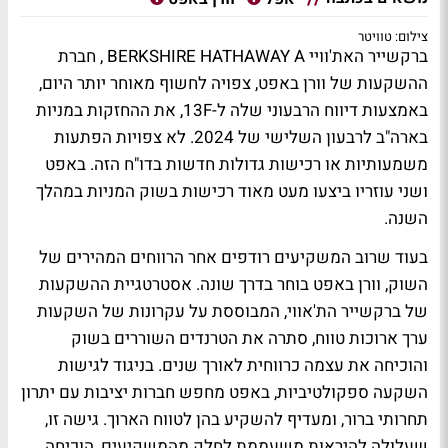
צילום: טוויטר
ברקשייר האת'וויי BERKSHIRE HATHAWAY A , חברת
ההשקעות של וורן באפט, צפויה לחשוף מאוחר יותר היום,
באמצעות דיווח הרבעוני שלה ל-13F, את ההחזקות במניות
בארה"ב לרבעון השלישי של 2024. לא צפויות הפתעות
משמעותיות או רכישות גדולות חדשות בדו"ח הזה. באפט
ושני עוזריו ביצעו מעט מאוד רכישות בשוק המניות במהלך
השנה.
בעוד שרוב המשקיעים רודפים אחר הרווחים המהירים של
השוק, וורן באפט בוחר בדרך שונה. אסטרטגיית ההשקעות
של ברקשייר הת'אווי, המבוססת על עקרונות של השקעות
ערך ארוכות טווח, סתרה את הטרנדים השוררים בשוק
והוכיחה את עצמה כרווחית לאורך שנים. בניגוד לגישות
השקעה ספקולטיביות, באפט מחפש חברות יציבות עם יתרון
תחרותי ברור, ומעדיף להשקיע בהן לטווח הארוך. גישה זו,
שעלולה להיראות משעממת לחלק מהמשקיעים, הוכיחה