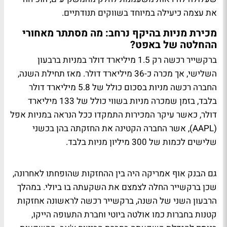
את עצמה כיעילה במיוחד בשווקים תנודתיים.
מכירת מניות בהיקף נרחב: מה מסתתר מאחורי
ההחלטה של באפט?
ברקשייר רכשה רק 1.5 מיליארד דולר במניות ברבעון
השלישי, אך מכרה כ-36 מיליארד דולר. מאז תחילת השנה,
החברה רכשה מניות בסכום כולל של 5.8 מיליארד דולר
בלבד, בזמן שמכרה מניות בשווי כולל של 133 מיליארד
דולר, כאשר עיקר המכירות התמקדו ככל הנראה במניות אפל
(AAPL), אשר החברה הקטינה את החזקתה בהן בכשני
שלישים לכמות של 300 מיליון מניות בלבד.
גם הבנק אוף אמריקה היה בין ההחזקות שהופחתו לאחרונה,
שכן ברקשייר החלה לצמצם את השקעתה בו ביולי. במהלך
הרבעון השני של השנה, ברקשייר רכשה לראשונה אחזקות
קטנות בחברות כמו אולטה ביוטי וחברת התעופה הייקו,