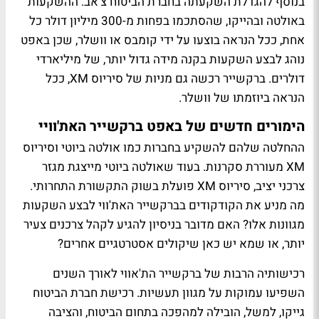
בנוסף להגדלת השקעתה בחברת הביטוח צ'אב. ההשקעות
באולטה ובהייקו, שהסתכמו בפחות מ-300 מיליון דולר כל
אחת, ככל הנראה בוצעו על ידי קומבס או וושלר, שכן באפט
נוהג לבצע השקעות בקנה מידה גדול יותר, של מיליארדי
דולרים. ברקשייר רכשה גם מניות של סיריוס XM, ככל
הנראה ביוזמתו של וושלר.
הימורים חדשים של באפט ברקשייר האת'וויי
ההחלטה שלהם להשקיע בחברות כמו אולטה ביוטי וסיריוס
XM מעוררת סקרנות. בעוד שאולטה ביוטי מייצגת מגזר
צרכני יציב, סיריוס XM פועלת בשוק התקשורת התחרותי.
מה מניע את הקודקודים בברקשייר האת'ווי לבצע השקעות
מגוונות אלו? האם מדובר בניסיון להגיע לקהל צרכנים צעיר
יותר, או שמא יש כאן שיקולים אסטרטגיים אחרים?
רכישותיה הרבות של ברקשייר הת'אווי לאורך השנים
השפיעו עמוקות על מגוון תעשיות. רכישת חברת הביטוח
גייקו, למשל, הובילה למהפכה בתחום הביטוח, והציבה