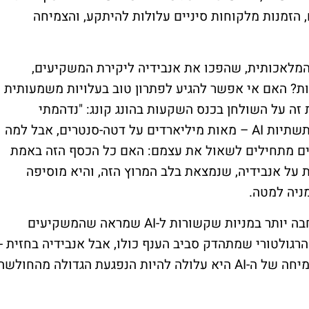
 הזמנות מלקוחות סיניים עלולות להיתקע, והצמיחה
מלאכותית, שהפכו את אנבידיה ליקירת המשקיעים,
ות? האם אי אפשר להגיע לפתרון טוב בעלויות משמעותית
ה על השולחן בכנס השקעות בהונג קונג: "נדהמתי
מהסכומים שחברות אמריקאיות שופכות על תשתיות AI – מאות מיליארדים על דטה-סנטרים, אבל למה
ים מתחילים לשאול את עצמם: האם כל הכסף הזה באמת
 על אנבידיה, שנמצאת בלב המרוץ הזה, והיא מוסיפה
ניה למטה.
זה לא רק הסיפור של אנבידיה, אלא תזוזה רחבה יותר במניות שקשורות ל-AI שמראה שהמשקיעים
גולטורי שמתהדק סביב הענף כולו, אבל אנבידיה בחזית -
בדיוק כפי שהיא היתה הנהנית העיקרית מהצמיחה של ה-AI היא עלולה להיות הנפגעת הגדולה מהחולש