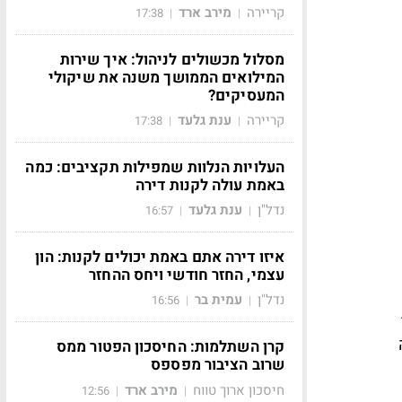
קריירה
מירב ארד
17:38
|
|
מסלול מכשולים לניהול: איך שירות
המילואים הממושך משנה את שיקולי
המעסיקים?
קריירה
ענת גלעד
17:38
|
|
העלויות הנלוות שמפילות תקציבים: כמה
באמת עולה לקנות דירה
נדל"ן
ענת גלעד
16:57
|
|
איזו דירה אתם באמת יכולים לקנות: הון
עצמי, החזר חודשי ויחס ההחזר
נדל"ן
עמית בר
16:56
|
|
ה
קרן השתלמות: החיסכון הפטור ממס
שרוב הציבור מפספס
חיסכון ארוך טווח
מירב ארד
12:56
|
|