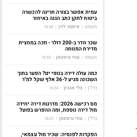
עמית אפשר בצורה חריגה להכשרה
ביטוח לתקן כתב הגנה באיחור
משפט
איתמר לוין
16:55
|
|
שכר חדר ב-200 דולר - וזכה במחצית
מדירת המנוחה
משפט
עוזי גרסטמן
16:55
|
|
כמה עולה דירה בנופי ים? הפער בתוך
השכונה מגיע ל-36 אלף שקל למ"ר
נדל"ן
צלי אהרון
16:54
|
|
מס רכישה 2026: מדרגות דירה יחידה
מול דירה נוספת, ומה ההפרש בפועל
נדל"ן
עוזי גרסטמן
16:51
|
|
הפקדות לפנסיה: שכיר מול עצמאי,