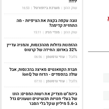
ירדו?
שוק ההון
מערכת ביזפורטל
16:53
|
|
נובה עקפה בקצת את הציפיות - מה
התחזית קדימה?
שוק ההון
מנדי הניג
15:11
|
|
ההזמנות גדולות מההכנסות, והמניה עדיין
32% באדום: החידה של קרטוס
גלובל
עוזי גרסטמן
06:56
|
|
חברת הקוואנטים מאיצה בהכנסות, אבל
עולה בהפסדים - הדוח של IonQ
גלובל
עוזי גרסטמן
07:10
|
|
ביהמ"ש מצדיק את רשות המסים: הונו
של בעלי חנויות תכשיטים ושעונים גדל
ב-5.6 מיליון שקל בלי הסבר