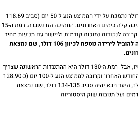
118-115 דולר - רמת ה-118 דולר נתמכת על ידי הממוצע הנע ל-50 יום (סביב 118.69
דולר לפי נתונים עדכניים), והיא שימשה כתמיכה קלה בימים האחרונים. התמיכה הזו 
ובה לנקודות נמוכות קודמות וליישור עם תנועות מחיר
שבירה מתחת ל-115 דולר עלולה להוביל לירידה נוספת לכיוון 106 דולר, שם נמצאת
נים.
- זה לא הכיוון עכשיו, אבל רמת ה-130 דולר היא ההתנגדות הראשונה שצריך
לעקוב אחריה. היא מייצגת שיאים קודמים מהחודש האחרון וקרובה לממוצע הנע ל-100 יום (כ-128.90
דולר). אם המניה תצליח לפרוץ את ה-130 דולר, היעד הבא יהיה סביב 134-135 דולר, שם נמצאת
ים ועל תגובות שוק היסטוריות