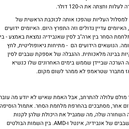
ות וחצתה את ה-120 דולר.
 למסלול העליות שהפכו אותה לכוכבת הראשית של
עלמו, האיומים עדיין גדולים וזה התפרץ היום. האיומים ידועים
לחמת הסחר בין ארה"ב לסין שאנבידיה נמצאת באמצע - בין
ה. הנושאים הידועים הם - מתיחות גיאופוליטית, לחץ
יות בבינה מלאכותית. ההגבלה של אספקת שבבים לסין
ה הערכה שביידן שממש בימים האחרונים שלו כנשיא
אז מתברר שטראמפ לא ממהר לשום מקום.
מולם עלולה להתרחב, אבל האמת שאיש לא יודע מה עובר
יום אחר, מסתבכים בהחרפת מלחמת הסחר. אתמול הוסיפה
 השחורה שלה, מה שמגביל את היכולת שלהן לקנות
טכנולוגיה אמריקאית מתקדמת – כולל את השבבים של אנבידיה, אינטל ו-AMD. בין השמות הבולטים