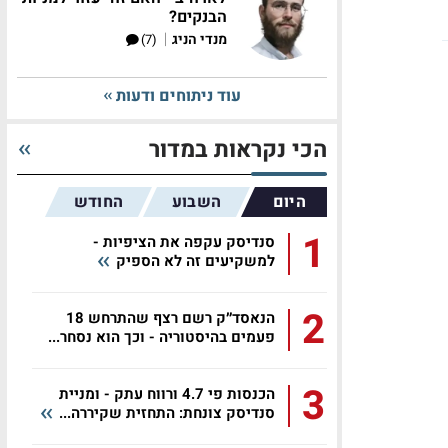
הבנקים?
|
מנדי הניג
(7)
עוד ניתוחים ודעות
הכי נקראות במדור
היום
השבוע
החודש
1
סנדיסק עקפה את הציפיות -
למשקיעים זה לא הספיק
2
הנאסד״ק רשם רצף שהתרחש 18
פעמים בהיסטוריה - וכך הוא נסחר...
3
הכנסות פי 4.7 ורווח עתק - ומניית
סנדיסק צונחת: התחזית שקיררה...