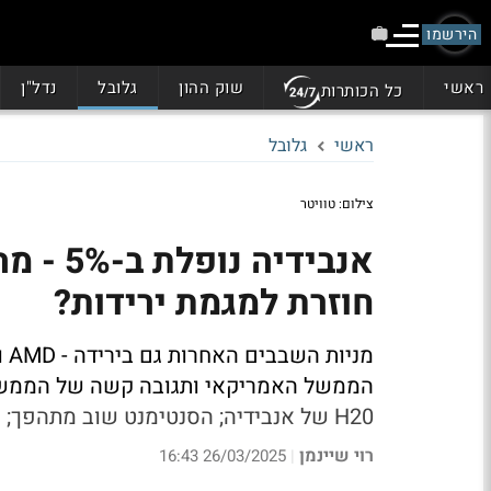
הירשמו
ראשי
שוק ההון
גלובל
נדל"ן
כל הכותרות
ראשי
גלובל
צילום: טוויטר
אנבידי
חוזרת למגמת ירידות?
הממשל האמריקאי ותגובה קשה של הממשל 
H20 של אנבידיה; הסנטימנט שוב מתהפך;
ו
רוי שיינמן
26/03/2025 16:43
|