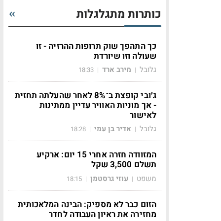
כותרות מתגלגלות
כך התהפך שוק תרופות ההרזיה - זו
שעולה וזו שיורדת
גלובל
מירב ארד
18:33
|
|
ג׳ובי קופצת ב־8% לאחר שהעלתה תחזית
- אך מוניות האוויר עדיין ממתינות
לאישור
גלובל
אדיר בן עמי
18:28
|
|
המזוודה חזרה אחרי 15 יום: ארקיע
תשלם 3,500 שקל
משפט
עוזי גרסטמן
18:15
|
|
הזום כבר לא מספיק: הבינה המלאכותית
מחזירה את ראיון העבודה לחדר