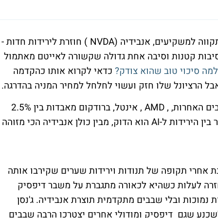
ווה למשקיעים, אנבידיה (
NVDA
) חוזרת לירידות חדות -
כאורה מספר סיבות קטנות וסיבה אחת גדולה שקשורה לאייטם מאתמול
כדאי לקרוא אותו כהקדמה
אבל הרציונל שלו חזק ועשוי לחלחל למחיר המניה בהדרגה.
הירידות באנבידיה חריגות ביחס למניות השבבים האחרות, , AMD , אינטל, ברודקום מאבדות בין 2.5%
ל-2.8%, אנבידיה הרבה יותר. זה אומר שהקשר בין הירידות ל-AI הוא הדוק, מבין כולן אנבידיה הכי מזוהה
בת אחרי תקופה של תנודות וירידות שערים שקירבו אותה
בר מעל 150 דולר), ואז חזרה לעלות כשהיא לכאורה מתגברת על משבר דיפסיק
 נמוכות ובלי שבבים מתקדמית תוצרת אנבידיה. ג'נסן
לשכנע שגם דיפסיק ומודולי אחרים יצטרכו הרבה שבבים