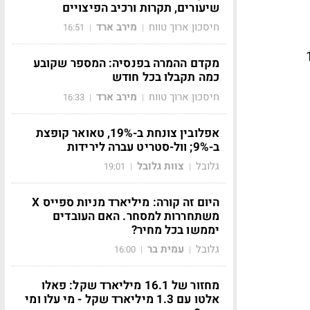
שיעורים, תקרות ורכיב הפיצויים
חיסכון ארוך טווח
מירב ארד
16:51
|
|
נשברה. רמת ה-115
מקדם ההמרה בפנסיה: המספר שקובע
כמה תקבלו בכל חודש
חיסכון ארוך טווח
מירב ארד
16:33
|
|
אפלובין צונחת ב-19%, טאואר קופצת
ב-9%; וול-סטריט עברה לירידות
גלובל
צוות גלובל
19:01
|
|
היום זה קורה: מיליארד מניות ספייס X
משתחררות למסחר. האם העובדים
יממשו בכל מחיר?
גלובל
עמית בר
16:00
|
|
מחזור של 16.1 מיליארד שקל: פאלו
אלטו עם 1.3 מיליארד שקל - מי עלו ומי