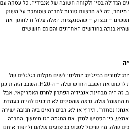
Inspur G, יצרנית השרתים הגדולה בסין ולקוחה חשובה של אנבידיה. כל עסקה עם
מיוחד, וזה לא חדשות טובות לחברה שסומכת על השוק
וששים – ובצדק – שהסנקציות האלה עלולות לחתוך את
שהיא בנתה בחודשים האחרונים והם גם חוששים
ה
רגולטורים בבייג'ינג החליטו לשים מקלות בגלגלים של
אנבידיה, ומונעים מחברות טכנולוגיה מקומיות לרכוש את השבב החדש שלה – ה-H20. השבב הזה תוכנן
. זה היה מבחינת אנבידיה הפתרון לחרם האמריקאי. אבל
כת החשמל שלה. נראה שהסינים לא מוכנים להיות בעמדת
אנחנו נסתדר". תירוץ או לא, רבים רואים בזה תגובה ישירה
מצע, בין הפטיש לסדן. אם המגמה הזו תימשך, החברה
ם שלה, מה שיכול לפגוע בביצועים שלהם ולהפוך אותם