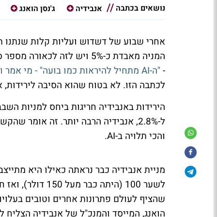
נושאים בכתבה
אנבידיה
ג'נסן הואנג
אחרי שבוע של דשדוש ועליות קלות שנתנו תק
המניה מאבדת כ-5% ויש לזה ל
-
"ה-AI מתחיל להיראות כמו בועה" - מי אמר ולמה סיכוי טוב שהוא צודק?
לכתבה הזו. לא בטוח שהוא הסיבה לירידות, 
והכי תלויה ב-AI.
מניית אנבידיה כבר נראתה כאילו היא מתייצ
לשער 100 (היתה כ
שהציף לעולם פתרונות אחרים וטובים בעלויות
הואנג, המייסד והמנכ"ל של אנבידיה הצליח 