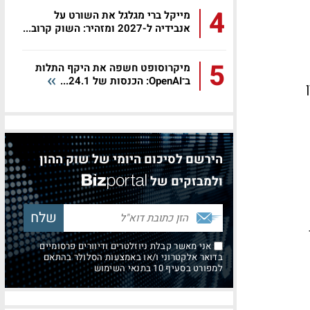
4
מייקל ברי מגלגל את השורט על
אנבידיה ל-2027 ומזהיר: השוק קרוב...
5
מיקרוסופט חשפה את היקף התלות
ב־OpenAI: הכנסות של 24.1...
הירשם לסיכום היומי של שוק ההון
ולמבזקים של
אני מאשר קבלת ניוזלטרים ודיוורים פרסומיים
בדואר אלקטרוני ו/או באמצעות הסלולר בהתאם
למפורט בסעיף 10 בתנאי השימוש