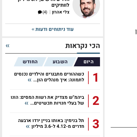
לוותיקים
|
צלי אהרון
(4)
עוד ניתוחים ודעות
הכי נקראות
היום
השבוע
החודש
1
כשההורים מתבגרים והילדים נכנסים
לתמונה: איך מנהלים הון...
2
ביהמ"ש מצדיק את רשות המסים: הונו
של בעלי חנויות תכשיטים...
3
תל בנימין: באותו בניין ירדו ארבעה
חדרים מ-4.12 ל-3.6 מיליון