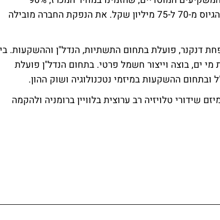
האפשרית, 4.45%. בשל חתימת היתר קיבלו המשקיעים המוסדיים, שהזמינו במחיר המכרז, 90%
מהזמנתם. החברה החליטה להגדיל את היקף הגיוס מ-70 ל-75 מיליון שקל. את הנפקת החברה מובילה
 דנקנר, פועלת בתחום התשתיות, הנדל"ן וההשקעות. בין
י ים, בוצה וייצור חשמל פרטי. בתחום הנדל"ן פועלת
ל ובתחום ההשקעות במיזמי נטכנולוגיה ושוק ההון.
 שידורי טלויזיה רב ערוצית בלוויין ברומניה ולהקמה