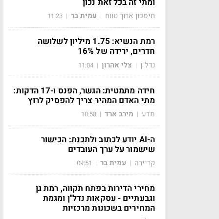
ומתי זה בכל זאת נכון
חיסכון ארוך טווח
עמית בר
11:23
|
|
רמת הנשיא: 1.75 מיליון לשלושה
חדרים, ירידה של 16%
נדל"ן
צלי אהרון
11:04
|
|
חידה מתמטית: הגשר, הפנס ו-17 הדקות:
מתי האדם המהיר צריך להפסיק לרוץ
מדע
מירב ארד
10:58
|
|
ה-AI יודע לכתוב ולתכנת: הכישור
שישמור על ערך העובדים
קריירה
עמית בר
09:51
|
|
מחירי הדירות בפתח תקווה, רמת גן
וגבעתיים - עסקאות נדל"ן ומגמת
המחירים בשכונות מרכזיות