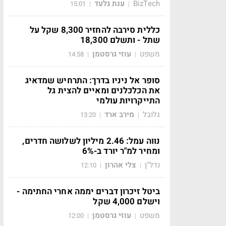
BizTech
ענת גלעד
15:01
|
|
כללית סירבה להחזיר 8,300 שקל על
שתל - ותשלם 18,300
משפט
עוזי גרסטמן
14:58
|
|
סופר אל ניניו בדרך: התרחיש שמדאיג
את הכלכלנים ומאיים להצית גל
התייקרויות עולמי
גלובל
מירב ארד
13:20
|
|
נווה עמל: 2.46 מיליון לשלושה חדרים,
ומחיר למ"ר יורד ב-6%
נדל"ן
צלי אהרון
12:10
|
|
ביטל זיכרון דברים יממה אחרי החתימה -
וישלם 4,000 שקל
משפט
עוזי גרסטמן
12:00
|
|