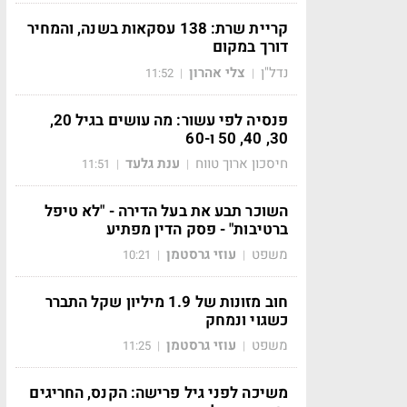
קריית שרת: 138 עסקאות בשנה, והמחיר
דורך במקום
נדל"ן
צלי אהרון
11:52
|
|
פנסיה לפי עשור: מה עושים בגיל 20,
30, 40, 50 ו-60
חיסכון ארוך טווח
ענת גלעד
11:51
|
|
השוכר תבע את בעל הדירה - "לא טיפל
ברטיבות" - פסק הדין מפתיע
משפט
עוזי גרסטמן
10:21
|
|
חוב מזונות של 1.9 מיליון שקל התברר
כשגוי ונמחק
משפט
עוזי גרסטמן
11:25
|
|
משיכה לפני גיל פרישה: הקנס, החריגים