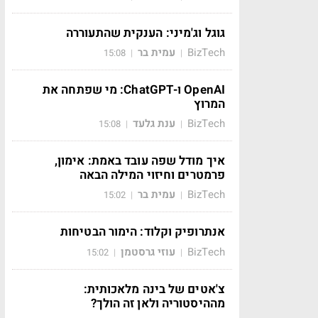
גוגל וג'מיני: הענקית שהתעוררה
BizTech
עמית בר
15:08
|
|
OpenAI ו-ChatGPT: מי שפתחה את
המרוץ
BizTech
ענת גלעד
15:08
|
|
איך מודל שפה עובד באמת: אימון,
פרמטרים וחיזוי המילה הבאה
BizTech
עמית בר
15:02
|
|
אנתרופיק וקלוד: הימור הבטיחות
BizTech
עוזי גרסטמן
15:02
|
|
צ'אטים של בינה מלאכותית:
מההיסטוריה ולאן זה הולך?