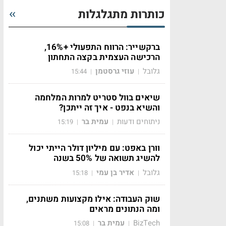
כותרות מתגלגלות
ברקשייר: הרווח התפעולי +16%,
הרכישה העצמית בקצה התחתון
גלובל
עוזי גרסטמן
15:44
|
|
שיאים בוול סטריט למרות המלחמה
והשיא בנפט - איך זה ייתכן?
ניתוחים ודעות
עמית בר
15:19
|
|
וורן באפט: עם מיליון דולר הייתי יכול
להשיג תשואה של 50% בשנה
גלובל
אדיר בן עמי
15:18
|
|
שוק העבודה: אילו מקצועות משתנים,
ומה הנתונים מראים
BizTech
עמית בר
15:08
|
|