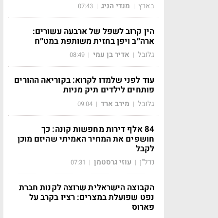
בארץ
מנדי הניג
07:43
|
|
הין קרוב לשפל של ארבעה עשורים:
ארה״ב ויפן בחזית משותפת במט״ח
גלובל
אדיר בן עמי
08:49
|
|
עוד לפני שלמדו לקרוא: בקוריאה ההורים
פותחים לילדים תיק מניות
גלובל
מירב ארד
09:04
|
|
84 אלף דירות מחפשות קונה: כך
חושפים את המחיר האמיתי שהיזם מוכן
לקבל
נדל"ן
עוזי גרסטמן
07:31
|
|
הקבוצה הישראלית שרוצה לקנות חברת
נפט שפועלת במצרים: רציו בקרב על
פארוס