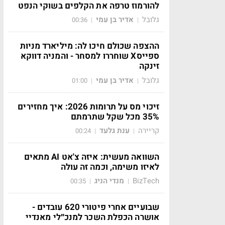
להורמוז טרפה את הקלפים בשוקי הנפט
גלובל
אדיר בן עמי
00:36
|
|
ההצפה שכולם חיכו לה: מיליארד מניות
ספייסX שוחררו למסחר - והמניה דווקא
זינקה
גלובל
אדיר בן עמי
01:00
|
|
זיכוי מס על תרומות 2026: איך מחזירים
35% מכל שקל שתרמתם
קריירה
ענת גלעד
00:24
|
|
השוואה מעשית: איזה צ'אט AI מתאים
לאיזו משימה, וכמה זה עולה
BizTech
מנדי הניג
00:35
|
|
שבועיים אחרי פיטורי 620 עובדים -
אושרה הכפלת השכר למנכ״לי מאנדיי