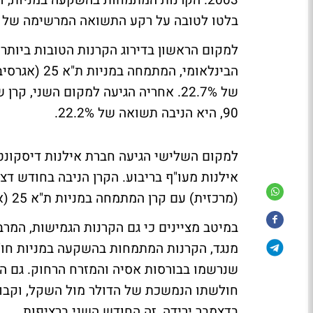
בלטו לטובה על רקע התשואה המרשימה של א
למקום הראשון בדירוג הקרנות הטובות ביותר
הבינלאומי, המתמחה במניות ת"א 25 (אגרסיבית) בשם:
של 22.7%. אחריה הגיעה למקום השני, קרן של חברת גרין לייט, העוסקת במסחר באופציות, בשם:
90
, היא הניבה תשואה של 22.2%.
למקום השלישי הגיעה חברת אילנות דיסקונט, עם קרן ה
אילנות מעו"ף בריבוע
(מרכזית) עם קרן המתמחה במניות ת"א 25 (אגרסיבית) בשם
במיטב מציינים כי גם הקרנות הגמישות, המר
מנגד, הקרנות המתמחות בהשקעה במניות חו"ל 
שנרשמו בבורסות אסיה והמזרח הרחוק. גם ה
חולשתו הנמשכת של הדולר מול השקל, וקבוצ
בדצמבר ירידה, זה החודש השני ברציפות.