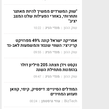
"שוק המשרדים ממשיך להיות מאתגר
ותחרותי, באזורי הפעילות שלנו המצב
יציב"
שוק ההון
מנדי הניג
10:22
|
|
אמריקה ישראל קונה 49% מפרויקט
קריניצי: השווי שנגזר והמשמעות לאב-גד
שוק ההון
מנדי הניג
09:55
|
|
נקסט ויז'ן חצתה 205 מיליון דולר
בהזמנות מתחילת השנה
שוק ההון
מנדי הניג
09:47
|
|
המודלים הסיניים: דיפסיק, קימי, קוואן
וזעזוע המחירים
BizTech
עוזי גרסטמן
00:24
|
|