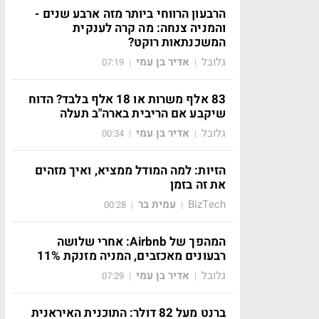
הרבעון הרווחי ביותר מזה ארבע שנים -
והמניה צנחה: מה קרה לענקית
המשכנתאות רוקט?
גלובל
אדיר בן עמי
07:19
|
|
83 אלף משרות או 18 אלף בלבד? הדוח
שיקבע אם הריבית בארה"ב תעלה
גלובל
אדיר בן עמי
00:34
|
|
הזיות: למה המודל ממציא, ואיך מזהים
את זה בזמן
BizTech
עמית בר
00:28
|
|
המהפך של Airbnb: אחרי שלושה
רבעונים מאכזבים, המניה מזנקת 11%
גלובל
אדיר בן עמי
07:29
|
|
ברנט מעל 82 דולר: התוכנית האיראנית