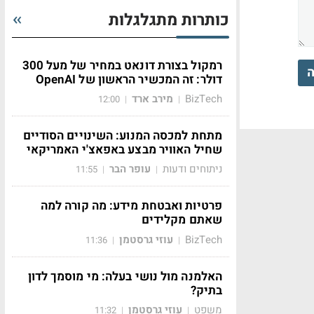
כותרות מתגלגלות
רמקול בצורת דונאט במחיר של מעל 300
ה
דולר: זה המכשיר הראשון של OpenAI
BizTech
מירב ארד
12:00
|
|
מתחת למכסה המנוע: השינויים הסודיים
שחיל האוויר מבצע באפאצ'י האמריקאי
ניתוחים ודעות
עופר הבר
11:55
|
|
פרטיות ואבטחת מידע: מה קורה למה
שאתם מקלידים
BizTech
עוזי גרסטמן
11:36
|
|
האלמנה מול נושי בעלה: מי מוסמך לדון
בתיק?
משפט
עוזי גרסטמן
11:32
|
|