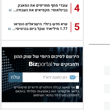
4
עובדי מתף מחריפים את המאבק
בבינלאומי: מקפיאים את העבודה...
5
שיא חדש ביולי: הישראלים הוציאו
1.77 מיליארד שקל ביום בכרטיסי...
הירשם לסיכום היומי של שוק ההון
ולמבזקים של
אני מאשר קבלת ניוזלטרים ודיוורים פרסומיים
בדואר אלקטרוני ו/או באמצעות הסלולר בהתאם
למפורט בסעיף 10 בתנאי השימוש