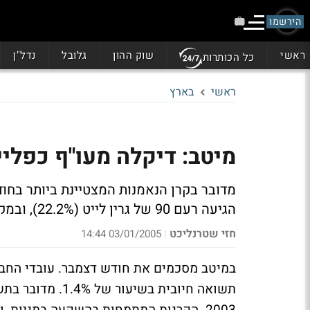
הירשמו
ראשי
שוק ההון
גלובל
נדל"ן
כל הכותרות
ראשי
בארץ
מיטב: דיקלה מעו"ף כפליים - תשו
מדובר בקרן הנאמנות המצטיינת ביותר בחו
הגיעה רעם 90 של גרין לייט (22.2%), ובמקום השלישי אילנות מעו"ף בריבוע (20.3%)
חזי שטרנליכט
03/01/2005 14:44
|
במיטב מסכמים את חודש דצמבר. עובדי החבר
תשואה חיובית בש