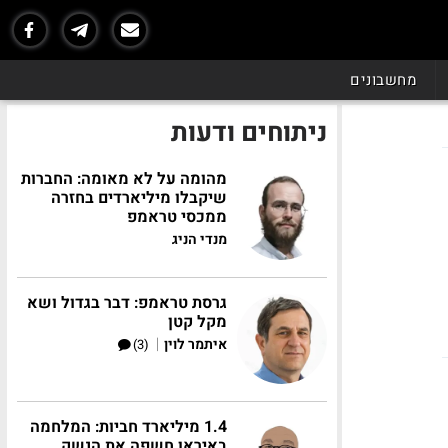
מחשבונים
ניתוחים ודעות
מהומה על לא מאומה: החברות
שיקבלו מיליארדים בחזרה
ממכסי טראמפ
מנדי הניג
גרסת טראמפ: דבר בגדול ושא
מקל קטן
|
איתמר לוין
(3)
1.4 מיליארד חביות: המלחמה
באיראן חשפה את הנשק