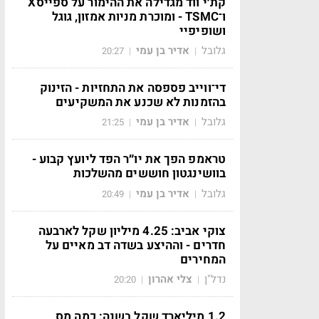
קת׳י ווד מגדילה את ההימור על ספייסX
ו־TSMC - ומוכרת מניות אמזון, גוגל
ושופיפיי
גלובל
אדיר בן עמי
20:27
|
|
די־ווייב פספסה את התחזיות - הזינוק
בהזמנות לא שכנע את המשקיעים
גלובל
אדיר בן עמי
21:25
|
|
טראמפ הפך את יו״ר הפד ליועץ קבוע -
בוושינגטון חוששים מהשלכות
גלובל
אדיר בן עמי
20:49
|
|
צוקי אביב: 4.25 מיליון שקל לארבעה
חדרים - וההיצע בשדה דב מאיים על
המחירים
נדל"ן
צלי אהרון
20:20
|
|
1.2 מיליארד שקל בשנה: כמה מס