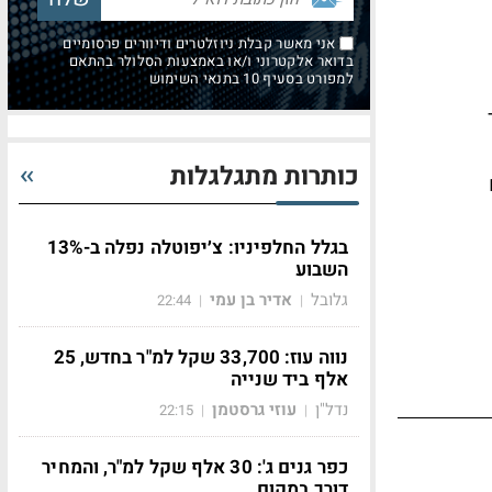
אני מאשר קבלת ניוזלטרים ודיוורים פרסומיים
בדואר אלקטרוני ו/או באמצעות הסלולר בהתאם
למפורט בסעיף 10 בתנאי השימוש
אחר
כותרות מתגלגלות
בגלל החלפיניו: צ׳יפוטלה נפלה ב-13%
השבוע
גלובל
אדיר בן עמי
22:44
|
|
נווה עוז: 33,700 שקל למ"ר בחדש, 25
אלף ביד שנייה
נדל"ן
עוזי גרסטמן
22:15
|
|
כפר גנים ג': 30 אלף שקל למ"ר, והמחיר
דורך במקום