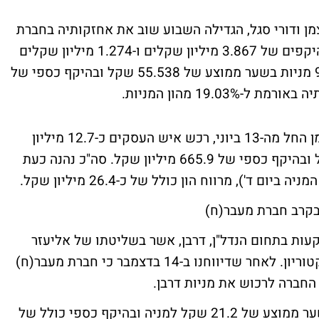
ן ודורי סגל, הגדילה השבוע שוב את אחזקותיה בחברת
אורמת. כאשר, בימים א' ו-ב' רכשה החברה בהיקפים של 3.867 מיליון שקלים ו-1.274 מיליון שקלים
בהתאמה. סה"כ רכשה החברה השבוע 92,500 מניות בשער ממוצע של 55.538 שקל ובהיקף כספי של
בהסתכלות כוללת של מסע רכישותיו של כצמן החל מה-13 ביוני, רכש איש העסקים כ-12.7 מיליון
ממניות אורמת בשער ממוצע של כ-52.4 שקל ובהיקף כספי של 665.9 מיליון שקל. סה"כ נהנה כעת
ד'), מרווח הון כולל של כ-26.4 מיליון שקל.
בקרב חברת מעבר(ח)
ות בתחום הנדל"ן, דרבן, אשר בשליטתו של אליעזר
פישמן (53.86%) המשמש בה גם כיו"ר הדירקטוריון. לאחר שדיווחנו ב-14 בדצמבר כי חברת מעבר(ח)
חברה לרכוש את מניות דרבן.
חברת מעבר רכשה 180,726 ממניות דרבן בשער ממוצע של 21.2 שקל למניה ובהיקף כספי כולל של