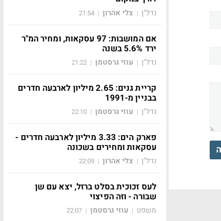
נדל"ן
צלי אהרון
21:54
|
|
אם המושבות: 97 עסקאות, ומחיר המ"ר
ירד 5.6% בשנה
נדל"ן
עוזי גרסטמן
21:22
|
|
קריית גנים: 2.65 מיליון לארבעה חדרים
בבניין מ-1991
נדל"ן
עוזי גרסטמן
22:10
|
|
פארק הים: 3.33 מיליון לארבעה חדרים -
עסקאות ומחירים בשכונה
ה
נדל"ן
צלי אהרון
22:09
|
|
לעס זכוכית בסלט ברזל, יצא עם שן
שבורה - וזה הפיצוי
משפט
עוזי גרסטמן
22:07
|
|