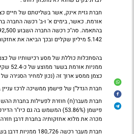
לברוניצקים שהוא לא מתכוון לוותר.
חברת גזית אינק, אשר בשליטתם של חיים כצמ
5.142 מיליון שקלים ובכך הביאה את אחזקותיה באורמת ל-19.03% מהון המניות.
כצמן ממסע ארוך זה (נכון למחיר הסגירה של המניה ביום 
חברת הנדל"ן של פישמן ממשיכה לרכז עניין 
חברת מעבר(ח) חוזרת לפעילות בחברת ההשקע
מכרה את מלוא אחזקותיה בחברת דרבן חזרה ה