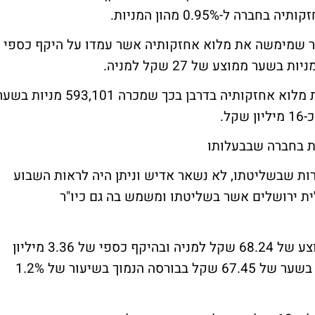
אחר שמימשה את מלוא אחזקותיה אשר עמדו על היקף כספי
חברת מעבר(ח) מימשה דאז ב-10 לדצמבר את מלוא אחזקותיה בדרבן בכך שמכרה 593,101 מניות 
ות בחברה שבבעלותו
ות שבשליטתו, לא נשאר אדיש וניתן היה לראות השבוע
כלית ירושלים אשר בשליטתו ומשמש בה גם כיו"ר
פישמן רכש השבוע 49,410 מניות בשער ממוצע של 68.24 שקל למניה ובהיקף כספי של 3.36 מיליון
שקל. נכון לכתיבת שורות אלה נסחרת המניה בשער של 67.45 שקל בבורסה הנמוך בשיעור של 1.2%