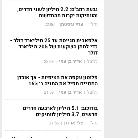
גבעת רמב"ם: 2.2 מיליון לשני חדרים,
והוותיקות יקרות מהחדשות
נדל"ן
עוזי גרסטמן
22:06
|
|
אלפאבית מגייסת עד 25 מיליארד דולר -
כדי לממן השקעות של 205 מיליארד
דולר
גלובל
אדיר בן עמי
22:03
|
|
פלוטון עקפה את הציפיות - אך אובדן
המנויים מפיל את המניה ב־16%
גלובל
אדיר בן עמי
21:59
|
|
בורוכוב: 5.1 מיליון לארבעה חדרים
חדשים, 3.7 מיליון לוותיקים
נדל"ן
צלי אהרון
21:56
|
|