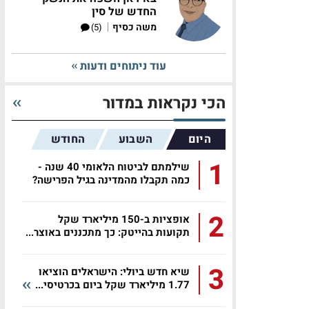
החדש של סין
|
משה כסיף
(5)
עוד ניתוחים ודעות
הכי נקראות במדור
היום
השבוע
החודש
1
שילמתם לביטוח הלאומי 40 שנה -
כמה תקבלו מהמדינה בגיל הפרישה?
2
אופציות ב-150 מיליארד שקל
תקועות בהייטק: כך מתכננים באוצר...
3
שיא חדש ביולי: הישראלים הוציאו
1.77 מיליארד שקל ביום בכרטיסי...