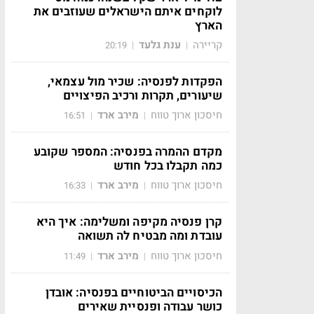
לוקחים איתם הישראלים שעוזבים את
הארץ
קריירה
ענת גלעד
20:19
|
|
הפקדות לפנסיה: שכיר מול עצמאי,
שיעורים, תקרות ורכיב הפיצויים
חיסכון ארוך טווח
מירב ארד
16:51
|
|
מקדם ההמרה בפנסיה: המספר שקובע
כמה תקבלו בכל חודש
חיסכון ארוך טווח
מירב ארד
16:33
|
|
קרן פנסיה מקיפה ומשלימה: איך היא
עובדת ומה מבטיח לה תשואה
חיסכון ארוך טווח
מירב ארד
11:49
|
|
הכיסויים הביטוחיים בפנסיה: אובדן
כושר עבודה ופנסיית שאירים