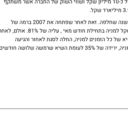
מניות החברה מרכזות מחזור ממוצע חודשי של כ-10 מיליון שקל ושווי השוק של החברה אשר משתקף
מניית כלכלית רשמה תנודתיות רבה במהלך השנה שחלפה. זאת לאחר שפתחה את 2007 ברמה של
57.91 שקל וטיפסה אף לרמה של 104.82 שקל למניה בתחילת חודש מאי , עליה של 81%. אולם, ל
א של כל הזמנים למניה, החלה לסגת לאחור והגיעה
באמצע אוגוסט אף לשער של 67.31 שקל למניה, ירידה של 35% לעומת השיא שרמשה שלושה חודשים