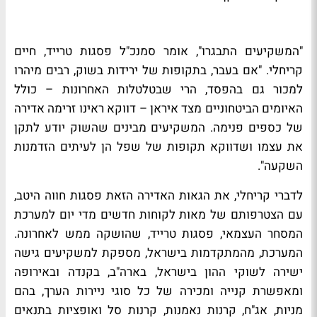
"
המשקיעים התבגרו", אומר סמנכ"ל פסגות טרייד, חיים
קריחלי. "אם בעבר, בתקופות של ירידות בשוק, רבים מיהרו
למכור גם בהפסד, הרי שבטלטלות האחרונות – כולל
האיומים הביטחוניים מצד איראן – דווקא ראינו זרימה אדירה
של כספים פנימה. המשקיעים מבינים שהשוק יודע לתקן
את עצמו ושדווקא תקופות של שפל הן לעיתים הזדמנות
השקעה
."
לדברי קריחלי, את הגאות האדירה הזאת פסגות חווה היטב,
עם הצטרפותם של מאות לקוחות חדשים מדי יום למערכת
המסחר העצמאי,
פסגות טרייד, שהושקה ממש לאחרונה.
המערכת, מהמתקדמות בישראל,
מספקת למשקיעים גישה
ישירה לשוקי ההון בישראל, בארה"ב, בקנדה ובאירופה
ומאפשרת קנייה ומכירה של כל סוגי ניירות הערך, בהם
מניות, אג"ח, קרנות נאמנות, קרנות סל ואופציות בתנאים