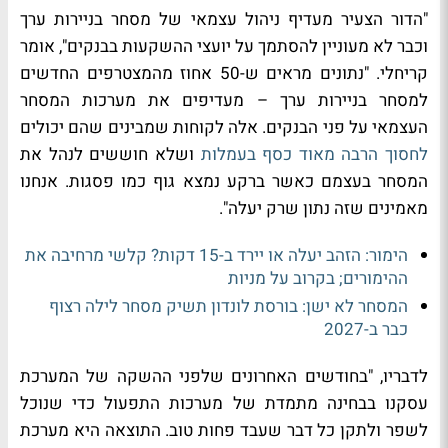
"הדור הצעיר מעדיף ניהול עצמאי של מסחר בניירות ערך
וכבר לא מעוניין להסתמך על יועצי ההשקעות בבנקים", אומר
קריחלי. "נתונים מראים ש-50 אחוז מהמצטרפים החדשים
למסחר בניירות ערך – מעדיפים את מערכות המסחר
העצמאי על פני הבנקים. אלה לקוחות שמבינים שהם יכולים
לחסוך הרבה מאוד כסף בעמלות
ושלא חוששים לנהל את
המסחר בעצמם כאשר ברקע נמצא גוף כמו פסגות. אנחנו
מאמינים שזה נתון שרק יעלה".
הימור: הזהב יעלה או יירד ב-15 דקות? קלשי מרחיבה את
ההימורים; בקרוב על מניות
המסחר לא ישן: בורסת לונדון תשיק מסחר לילה רצוף
כבר ב-2027
לדבריו, "בחודשים האחרונים שלפני ההשקה של המערכת
עסקנו בבחינה מתמדת של מערכות התפעול כדי שנוכל
לשפר ולתקן כל דבר שעבד פחות טוב. התוצאה היא מערכת