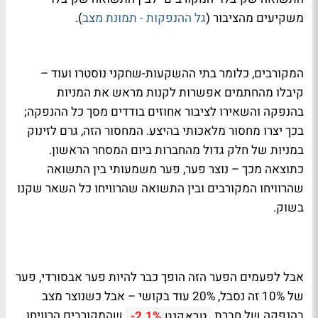
משקיעים מהציבור (
גל ההנפקות - תמונת מצב
).
המקורבים, כלומר בתי ההשקעות-שחקני נוסטרו ועוד –
קיבלו מהחתמים אפשרות לקנות מראש את המניות
בהנפקה והשאירו לציבור אחוזים בודדים מסך כל ההנפקה;
בכך יצרו מחסור מלאכותי בהיצע. המחסור הזה, גרם לזינוק
במניות של חלק גדול מהחברות ביום המסחר הראשון.
כתוצאה מכך – נוצר פער, פער משמעותי בין התשואה
שהרוויחו המקורבים ובין התשואה שהרוויחו כל השאר שקנו
בשוק.
אבל לפעמים הפער הזה הופך כבר להיות פער אבסורדי, פער
של 10% זה נסבל, 20% עוד בקושי – אבל כשנוצר מצב
בהנפקה של חברת
שהמקורבים הרוויחו
טראקנט
-2.1%