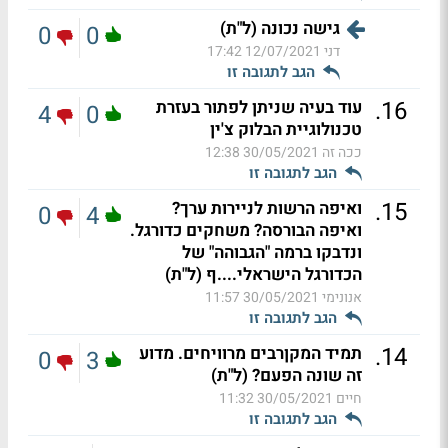
גישה נכונה (ל"ת)
0
0
דני
12/07/2021 17:42
הגב לתגובה זו
.
16
עוד בעיה שניתן לפתור בעזרת
4
0
טכנולוגיית הבלוק צ'ין
ככה זה
30/05/2021 12:38
הגב לתגובה זו
.
15
ואיפה הרשות לניירות ערך?
0
4
ואיפה הבורסה? משחקים כדורגל.
ונדבקו ברמה "הגבוהה" של
הכדורגל הישראלי....ף (ל"ת)
אנונימי
30/05/2021 11:57
הגב לתגובה זו
.
14
תמיד המקןרבים מרוויחים. מדוע
0
3
זה שונה הפעם? (ל"ת)
חיים
30/05/2021 11:32
הגב לתגובה זו