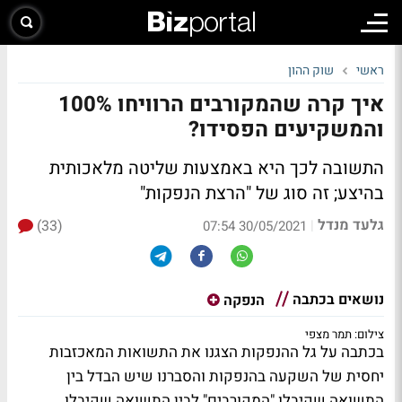
ראשי
שוק ההון
איך קרה שהמקורבים הרוויחו 100%
והמשקיעים הפסידו?
התשובה לכך היא באמצעות שליטה מלאכותית
בהיצע; זה סוג של "הרצת הנפקות"
גלעד מנדל
(33)
|
30/05/2021 07:54
נושאים בכתבה
הנפקה
צילום: תמר מצפי
בכתבה על גל ההנפקות הצגנו את התשואות המאכזבות
יחסית של השקעה בהנפקות והסברנו שיש הבדל בין
התשואה שקיבלו "המקורבים" לבין התשואה שקיבלו