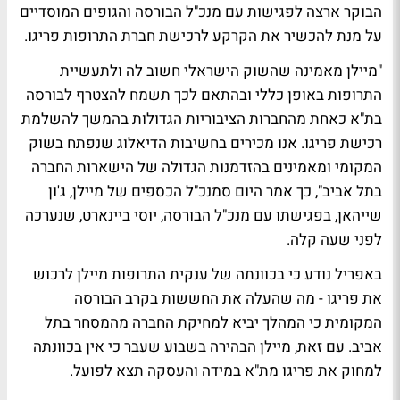
הבוקר ארצה לפגישות עם מנכ"ל הבורסה והגופים המוסדיים
על מנת להכשיר את הקרקע לרכישת חברת התרופות פריגו.
"מיילן מאמינה שהשוק הישראלי חשוב לה ולתעשיית
התרופות באופן כללי ובהתאם לכך תשמח להצטרף לבורסה
בת"א כאחת מהחברות הציבוריות הגדולות בהמשך להשלמת
רכישת פריגו. אנו מכירים בחשיבות הדיאלוג שנפתח בשוק
המקומי ומאמינים בהזדמנות הגדולה של הישארות החברה
בתל אביב", כך אמר היום סמנכ"ל הכספים של מיילן, ג'ון
שייהאן, בפגישתו עם מנכ"ל הבורסה, יוסי ביינארט, שנערכה
לפני שעה קלה.
באפריל נודע כי בכוונתה של ענקית התרופות מיילן לרכוש
את פריגו - מה שהעלה את החששות בקרב הבורסה
המקומית כי המהלך יביא למחיקת החברה מהמסחר בתל
אביב. עם זאת, מיילן הבהירה בשבוע שעבר כי אין בכוונתה
למחוק את פריגו מת"א במידה והעסקה תצא לפועל.