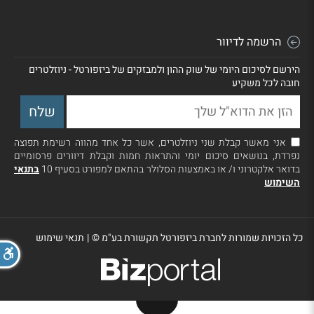
הרשמה לדיוור
הירשם לסיכום היומי של שוק ההון ולמבזקים של ביזפורטל - ניוזלטרים
חובה לכל משקיע
אני מאשר קבלת שני ניוזלטרים, אשר כל אחד מהווה רשימת תפוצה
נפרדת, בנושאים סיכום יומי והתראות חמות וקבלת דיוורים פרסומיים
בדואר אלקטרוני ו/ או באמצעות הסלולר בהתאם למפורט בסעיף 10
בתנאי
השימוש
כל הזכויות שמורות לחברת ביזפורטל תקשורת בע"מ ©
|
תנאי שימוש