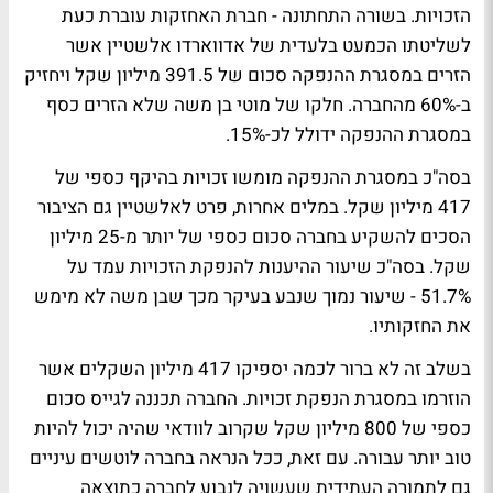
הזכויות. בשורה התחתונה - חברת האחזקות עוברת כעת
לשליטתו הכמעט בלעדית של אדווארדו אלשטיין אשר
הזרים במסגרת ההנפקה סכום של 391.5 מיליון שקל ויחזיק
ב-60% מהחברה. חלקו של מוטי בן משה שלא הזרים כסף
במסגרת ההנפקה ידולל לכ-15%.
בסה"כ במסגרת ההנפקה מומשו זכויות בהיקף כספי של
417 מיליון שקל. במלים אחרות, פרט לאלשטיין גם הציבור
הסכים להשקיע בחברה סכום כספי של יותר מ-25 מיליון
שקל. בסה"כ שיעור ההיענות להנפקת הזכויות עמד על
51.7% - שיעור נמוך שנבע בעיקר מכך שבן משה לא מימש
את החזקותיו.
בשלב זה לא ברור לכמה יספיקו 417 מיליון השקלים אשר
הוזרמו במסגרת הנפקת זכויות. החברה תכננה לגייס סכום
כספי של 800 מיליון שקל שקרוב לוודאי שהיה יכול להיות
טוב יותר עבורה. עם זאת, ככל הנראה בחברה לוטשים עיניים
גם לתמורה העתידית שעשויה לנבוע לחברה כתוצאה