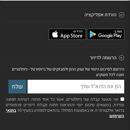
הורדת אפליקציה
הרשמה לדיוור
הירשם לסיכום היומי של שוק ההון ולמבזקים של ביזפורטל - ניוזלטרים
חובה לכל משקיע
אני מאשר קבלת שני ניוזלטרים, אשר כל אחד מהווה רשימת תפוצה
נפרדת, בנושאים סיכום יומי והתראות חמות וקבלת דיוורים פרסומיים
בדואר אלקטרוני ו/ או באמצעות הסלולר בהתאם למפורט בסעיף 10
בתנאי
השימוש