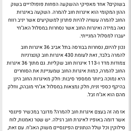
בשוקים? אחד מאפיקי ההשקעה הפחות פופולריים בשוק
ההון המקומי הוא איגרות חוב להמרה. השקעה באיגרות
החוב להמרה עשויה להיות פתרון למשקיעים אשר יניב רווח
נאה במידה ואיגרות החוב אשר נסחרות במסלול האג"חי
יעברו למסלול המנייתי.
נכון להיום, נסחרות בבורסה בתל אביב 36 איגרות חוב
להמרה בלבד, זאת לעומת 430 איגרות חוב קונצרניות
צמודות מדד ו-113 איגרות חוב שקליות. גם מתוך 36 איגרות
החוב להמרה, כמות איגרות החוב שמעניינת את הסוחרים
היא נמוכה ביותר ממספר סיבות: חלק מאיגרות החוב הינן
בהיקף כספי זניח, חלק נמצאות במסלול אג"חי מובהק, וחלק
מהם הוא אג"ח זבל.
אז מה זה בעצם איגרות חוב להמרה? מדובר במכשיר פיננסי
אשר דומה באופיו לאיגרת חוב רגילה. יש שטר נאמנות, לוח
סילוקין וכל שלל הנתונים הפיננסיים משוק האג"ח. עם זאת,