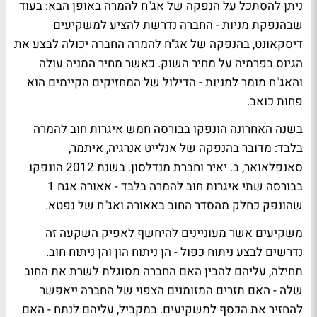
ניתן להסתכל על הנפקה של אג"ח להמרה באופן הבא: בעוד
שבהנפקת מניות - החברה נדרשת להציע למשקיעים
דיסקאונט, בהנפקה של אג"ח להמרה החברה יכולה לבצע את
הגיוס בפרמיה על מחיר השוק. כאשר מחיר המניה עולה
והאג"ח מומר למניות - הדילול של המחזיקים הקיימים הוא
פחות כואב.
בשנה האחרונה הונפקו בבורסה חמש איגרות חוב להמרה
בלבד: מדובר בהנפקה של אנלייט אנרגיה, איתמר,
סאנפלאואר, ב. יאיר וחברת מנדלסון. בשנת 2012 הונפקו
בבורסה שתי איגרות חוב להמרה בלבד - אאורה אגח 1
שהונפק כחלק מהסדר החוב באאורה ואג"ח של נפטא.
משקיעים אשר מעוניינים להיחשף לאפיק השקעה זה
נדרשים לבצע ניתוח כפול - הן ניתוח הון והן ניתוח חוב.
תחילה, עליהם להבין האם החברה מסוגלת לשרת את החוב
שלה - האם תזרים המזומנים הצפוי של החברה ייאפשר
להחזיר את הכסף למשקיעים. במקביל, עליהם לנתח - האם