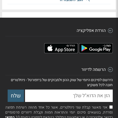
הורדת אפליקציה
הרשמה לדיוור
הירשם לסיכום היומי של שוק ההון ולמבזקים של ביזפורטל - ניוזלטרים
חובה לכל משקיע
אני מאשר קבלת שני ניוזלטרים, אשר כל אחד מהווה רשימת תפוצה
נפרדת, בנושאים סיכום יומי והתראות חמות וקבלת דיוורים פרסומיים
בדואר אלקטרוני ו/ או באמצעות הסלולר בהתאם למפורט בסעיף 10
בתנאי