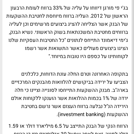
בג'י פי מורגן דיווחו על עליה של 33% ברווח לעומת הרבעון
הראשון של 2012. העליה ברווח מיוחסת לחטיבת ההשקעות
של הבנק אשר הצליחה להציג ביצועים מרשימים וכן לעליה
ברווחים מחטיבת המשכנתאות בשוק הראשוני. נשיא הבנק,
ג'ימי דיאמונד התייחס לנתונים "כל החטיבות העסקיות שלנו
הציגו ביצועים מעולים כאשר התשואות אשר רשמו
לקוחותינו על כספם היו טובות במיוחד."
בתקופה האחרונה וטרם החלה עונת הדוחות, כלכלנים
הצביעו על ירידה בביקושים להלוואות מהבנקים המרכזיים
בארה"ב. מבנק ההשקעות התייחסו לסוגייה וציינו כי חלה
ירדה של 1% בכמות ההלואות אשר הוענקו ללקוחות אולם
הירידה הנ"ל נבלעה ברווח העצום אשר נרשם בחטיבת
ההשקעות (investment banking).
הרווח הנקי של הבנק התייצב על 6.5 מיליארד דולר או 1.59