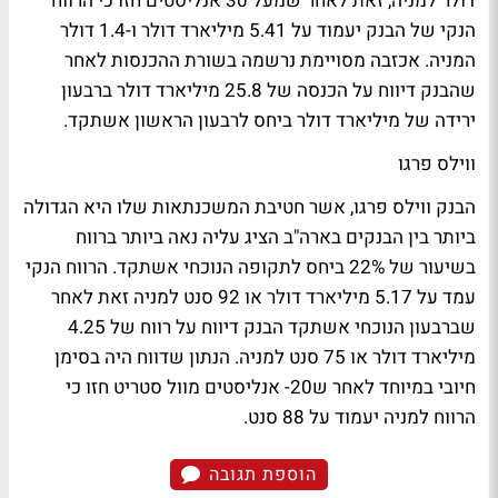
דולר למניה, זאת לאחר שמעל 30 אנליסטים חזו כי הרווח
הנקי של הבנק יעמוד על 5.41 מיליארד דולר ו-1.4 דולר
המניה. אכזבה מסויימת נרשמה בשורת ההכנסות לאחר
שהבנק דיווח על הכנסה של 25.8 מיליארד דולר ברבעון
ירידה של מיליארד דולר ביחס לרבעון הראשון אשתקד.
ווילס פרגו
הבנק ווילס פרגו, אשר חטיבת המשכנתאות שלו היא הגדולה
ביותר בין הבנקים בארה"ב הציג עליה נאה ביותר ברווח
בשיעור של 22% ביחס לתקופה הנוכחי אשתקד. הרווח הנקי
עמד על 5.17 מיליארד דולר או 92 סנט למניה זאת לאחר
שברבעון הנוכחי אשתקד הבנק דיווח על רווח של 4.25
מיליארד דולר או 75 סנט למניה. הנתון שדווח היה בסימן
חיובי במיוחד לאחר ש20- אנליסטים מוול סטריט חזו כי
הרווח למניה יעמוד על 88 סנט.
הוספת תגובה