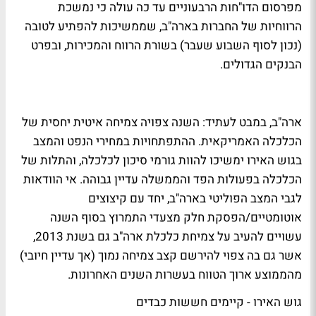
מפרסום הדו"חות הרבעוניים עד כה עולה כי נמשכת
הרווחיות של החברות בארה"ב, שממשיכות להפתיע לטובה
(נכון לסוף השבוע שעבר) בשורת הרווח והמכירות, ובפרט
הבנקים הגדולים.
ארה"ב, במבט לעתיד:
השנה צפויה צמיחה איטית יחסית של
הכלכלה האמריקאית. ההתפתחויות במחירי הנפט והמצב
בגוש האירו ימשיכו להוות גורמי סיכון לכלכלה, והתלות של
הכלכלה בפעולות הפד והממשלה עדיין גבוהה. אי הוודאות
לגבי המצב הפוליטי בארה"ב, יחד עם קיצוצים
אוטומטיים/הפסקת חלק מצעדי התמרוץ בסוף השנה
עשויים להעיב על צמיחת כלכלת ארה"ב גם בשנת 2013,
אשר גם בה צפוי להירשם קצב צמיחה נמוך (אך עדיין חיובי)
מהממוצע ארוך הטווח בעשרות השנים האחרונות.
גוש האירו - קיימים חששות כבדים