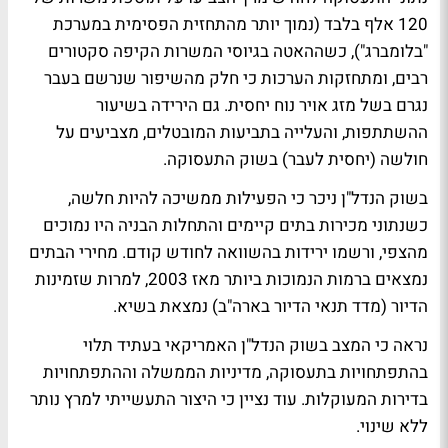
120 אלף בלבד (נמוך יותר מהתחזית הפסימית במערכת
"בלומברג"), כשההאטה בגיוסי המשרות הקיפה סקטורים
רבים, ומתחזקות הערכות כי חלק מהשיפור שנרשם בעבר
נגרם בשל מזג אויר נוח יחסית. גם הירידה בשיעור
ההשתתפות, והעלייה בתביעות המובטלים, מצביעים על
חולשה (יחסית לעבר) בשוק התעסוקה.
בשוק הנדל"ן ניכר כי הפעילות ממשיכה להיות חלשה,
כשנתוני מכירות בתים קיימים והתחלות הבניה היו נמוכים
מהצפי, ורשמו ירידות בהשוואה לחודש קודם. מחירי הבתים
נמצאים ברמות הנמוכות ביותר מאז 2003, למרות שזמינות
הדיור (מדד תנאי הדיור בארה"ב) נמצאת בשיא.
נראה כי המצב בשוק הנדל"ן האמריקאי בעתיד תלוי
בהתפתחויות בתעסוקה, מדיניות הממשלה וההתפתחויות
בדירות המעוקלות. עוד נציין כי היצור התעשייתי למרץ נותר
ללא שינוי.