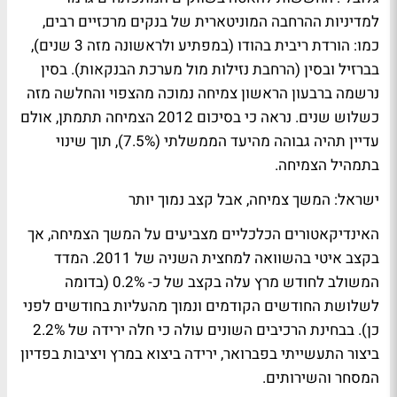
למדיניות ההרחבה המוניטארית של בנקים מרכזיים רבים,
כמו: הורדת ריבית בהודו (במפתיע ולראשונה מזה 3 שנים),
בברזיל ובסין (הרחבת נזילות מול מערכת הבנקאות). בסין
נרשמה ברבעון הראשון צמיחה נמוכה מהצפוי והחלשה מזה
כשלוש שנים. נראה כי בסיכום 2012 הצמיחה תתמתן, אולם
עדיין תהיה גבוהה מהיעד הממשלתי (7.5%), תוך שינוי
בתמהיל הצמיחה.
ישראל: המשך צמיחה, אבל קצב נמוך יותר
האינדיקאטורים הכלכליים מצביעים על המשך הצמיחה, אך
בקצב איטי בהשוואה למחצית השניה של 2011. המדד
המשולב לחודש מרץ עלה בקצב של כ- 0.2% (בדומה
לשלושת החודשים הקודמים ונמוך מהעליות בחודשים לפני
כן). בבחינת הרכיבים השונים עולה כי חלה ירידה של 2.2%
ביצור התעשייתי בפברואר, ירידה ביצוא במרץ ויציבות בפדיון
המסחר והשירותים.