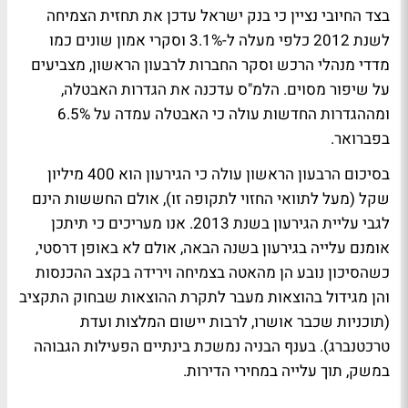
בצד החיובי נציין כי בנק ישראל עדכן את תחזית הצמיחה
לשנת 2012 כלפי מעלה ל-3.1% וסקרי אמון שונים כמו
מדדי מנהלי הרכש וסקר החברות לרבעון הראשון, מצביעים
על שיפור מסוים. הלמ"ס עדכנה את הגדרות האבטלה,
ומההגדרות החדשות עולה כי האבטלה עמדה על 6.5%
בפברואר.
בסיכום הרבעון הראשון עולה כי הגירעון הוא 400 מיליון
שקל (מעל לתוואי החזוי לתקופה זו), אולם החששות הינם
לגבי עליית הגירעון בשנת 2013. אנו מעריכים כי תיתכן
אומנם עלייה בגירעון בשנה הבאה, אולם לא באופן דרסטי,
כשהסיכון נובע הן מהאטה בצמיחה וירידה בקצב ההכנסות
והן מגידול בהוצאות מעבר לתקרת ההוצאות שבחוק התקציב
(תוכניות שכבר אושרו, לרבות יישום המלצות ועדת
טרכטנברג). בענף הבניה נמשכת בינתיים הפעילות הגבוהה
במשק, תוך עלייה במחירי הדירות.