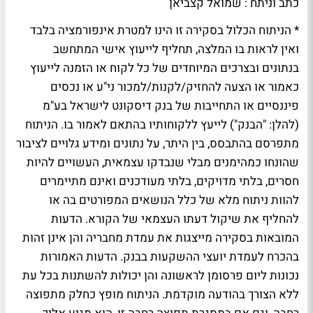
כתב וניתח : שמואל קצביאן
* הניתוח הכלול בסקירה זו הינו למטרת אינפורמציה בלבד
ואין לראות בו המלצה, תחליף לייעוץ אישי המתחשב
בנתונים ובצרכים המיוחדים של כל לקוח או הזמנה לייעוץ
כאמור או הצעה להחזיק/לקנות/למכור ני"ע או נכסים
פיננסיים או התחייבות של בנק דיסקונט לישראל בע"מ
(להלן: "הבנק") לייעץ ללקוחותיו בהתאם לאמור בו. הניתוח
מתפרסם בהתבסס, בין היתר, על נתונים ומידע גלויים לציבור
שהונחו כמהימנים מבלי שנבדקו עצמאית, העשויים להיות
חסרים, בלתי מדויקים, בלתי מעודכנים ואינם מתיימרים
להוות ניתוח מלא של כלל הנושאים המפורטים בה או
להחליף את שיקול דעתו העצמאי של הקורא. הדעות
המובאות בסקירה מייצגות את עמדת מחבריה והן אינן זהות
בהכרח לעמדת יועצי ההשקעות בבנק. הדעות האמורות
נכונות ליום פרסומן לראשונה והן יכולות להשתנות בכל עת
ללא הצורך בהודעה מוקדמת. הניתוח מופץ כחלק מתפוצה