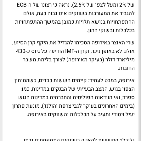
של 2% ומעל לצפי של 2.6%). נראה כי רצונו של ה-ECB
להגביר את המעורבות בשווקים אינו גבוה כעת, אולם
ההתפתחויות בנושא תלויות כמובן בהמשך ההתפתחויות
בכלכלות ובשוקי ההון.
שרי האוצר באירופה הסכימו להגדיל את היקף קרן הסיוע ,
אולם לא באופן ניכר, וקרן ה-IMF הודיעה על גיוס כ-430
מיליארד דולר (בעיקר מאירופה) לצורך בלימת משבר
החובות.
אירופה, במבט לעתיד:
קיימים חששות כבדים, כשהמיתון
הצפוי בגוש, המצב הבעייתי של הבנקים במדינות, כמו:
ספרד, ואי הוודאות הפוליטית והחברתית במדינות הגוש
(בימים האחרונים בעיקר לגבי צרפת והולנד), מונעת פתרון
יעיל ויסודי ותעיב על הכלכלות והשווקים באירופה.
גלובלי
: החששות להאטה בשווקים המתפתחים גרמו