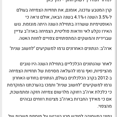
קרן המטבע עדכנה, אומנם, את תחזיות הצמיחה בעולם
ל-3.5% השנה ו-4.1% בשנה הבאה, אולם נראה כי
האופטימיות ששררה בתחילת השנה היתה מוגזמת. גוש
האירו נקלע לאי וודאות פוליטית, הצמיחה בארה"ב עדיין
שברירית והמשקים המתפתחים צפויים לחוות האטה.
ארה"ב: הנתונים האחרונים גרמו למשקיעים "לחשוב שנית"
לאחר שהנתונים הכלכליים בתחילת השנה היו טובים
מהציפיות, ואף גרמו להעלאה מסוימת של תחזיות הצמיחה
ב-2012 בקרב הכלכלנים בעולם, הנתונים בחודש האחרון
גרמו למשקיעים "לחשוב שנית" ותמכו בהערכתנו המוקדמת
כי כלכלת ארה"ב רחוקה מלרשום צמיחה חזקה ומתמשכת,
אם כי מאידך החברות בארה"ב מציגות רווחים גבוהים
מהצפוי.
נתוני התעסוקה לחודש מרץ הצביעו על תוספת משרות של