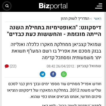
המדריך לשוק ההון
ראשי
דיסקונט: "האופטימיות בתחילת השנה
הייתה מוגזמת - והחששות כעת כבדים"
שמואל קצביאן ממחלקת מאקרו כלכלה ואנליזה
בבנק מסכם את אפריל בו רשם המעו"ף תשואת
יתר משמעותית ומסתכל קדימה
שמואל קצביאן
(22)
|
26/04/2012 08:42
חודש אפריל מסתיים עוד מספר ימים ובכך ניתן כבר לסכם
שליש משנת 2012. במחלקת המאקרו של דיסקונט הוציאו
סיכום חודשי, אנחנו מביאים אותו כפי שהוא.
למדור 'המדריך לשוק ההון' - לחץ כאן