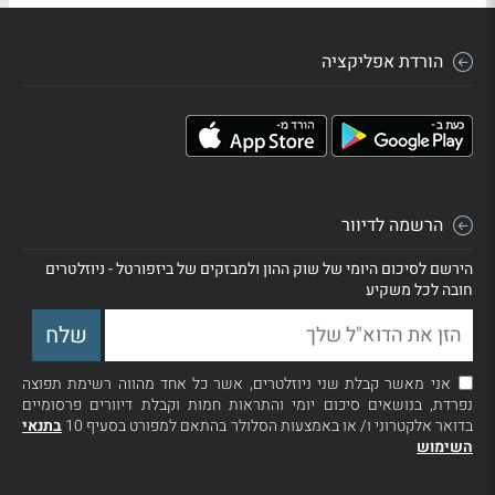
הורדת אפליקציה
הרשמה לדיוור
הירשם לסיכום היומי של שוק ההון ולמבזקים של ביזפורטל - ניוזלטרים
חובה לכל משקיע
אני מאשר קבלת שני ניוזלטרים, אשר כל אחד מהווה רשימת תפוצה
נפרדת, בנושאים סיכום יומי והתראות חמות וקבלת דיוורים פרסומיים
בדואר אלקטרוני ו/ או באמצעות הסלולר בהתאם למפורט בסעיף 10
בתנאי
השימוש