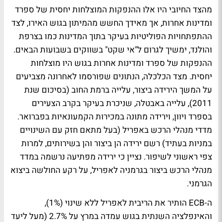
מהצד החיובי היו אלו ההנפקות המוצלחות יחסית של ספרד
ומדינות אחרות, אך מאידך החשש מהמיתון בגוש האירו, לצד
ההתפתחויות הפוליטיות בעיקר בתוך המדינות כמו בצרפת
והולנד, ימשיך לגרום ל"אי שקט" בשווקים בשבועות הבאים.
ההנפקות של ספרד ומדינות אחרות בגוש היו מוצלחות
יחסית. מצד הכלכלה, הנתונים שפורסמו לאחרונה מצביעים
על המשך הירידה ביצור, עלייה ברמת החוב (בסיכום שנת
2011), עלייה באבטלה, שניכרת בעיקר בקרב הצעירים
בספרד ויוון, וירידה מתונה במכירות הקמעונאיות בפברואר.
מדדי מנהלי הרכש באפריל (בעל מתאם חזק עם השינויים
במניות בעתיד) רשם ירידה הן ביצור והן בשירותים, למרות
צפי ראשוני לשיפור. נציין כי ירידה מפתיעה נרשמה במדד
מנהלי הרכש ביצור בגרמניה לאפריל, על רקע החולשה ביצוא
הגרמני.
ה-ECB הותיר את הריבית לאפריל ללא שינוי (1%),
והאינפלציה השנתית בגוש עמדה במרץ על 2.7% (מעל ליעד