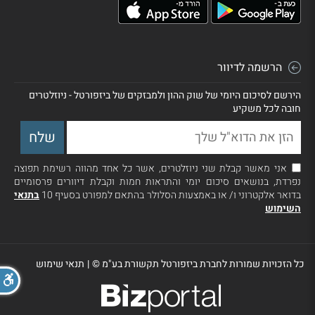
הרשמה לדיוור
הירשם לסיכום היומי של שוק ההון ולמבזקים של ביזפורטל - ניוזלטרים
חובה לכל משקיע
אני מאשר קבלת שני ניוזלטרים, אשר כל אחד מהווה רשימת תפוצה
נפרדת, בנושאים סיכום יומי והתראות חמות וקבלת דיוורים פרסומיים
בדואר אלקטרוני ו/ או באמצעות הסלולר בהתאם למפורט בסעיף 10
בתנאי
השימוש
כל הזכויות שמורות לחברת ביזפורטל תקשורת בע"מ ©
|
תנאי שימוש