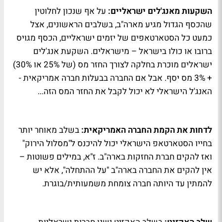
השקעות מאנג'לים ישראליים:
על אף שנכון לחלוטין
שהכסף הגדול מגיע מארה"ב, בשלבים הראשונים, אצל
כמעט כל הסטארטאפים של יזמים ישראליים, הכסף מגויס
ברובו או כולו בישראל – מישראלים. השקעת אנג'לים
ישראלים מוכרת בחלקה לצורך החזר מס (של 25% או 30%)
+ 3% מס יסף. אבל אם החברה בבעלות חברה אמריקאית -
האנג'ל הישראלי לא יכול לקבל את החזר המס הזה...
לדחות את הקמת החברה האמריקאית:
בשלב מאוחר יותר
בחייו הסטארטאפ הישראלי יכול להיכנס ל"מסלול הירוק"
ואז להקים חברת החזקות בארה"ב. ז"א, במילים פשוטות –
אין להקים את החברה בארה"ב "על ההתחלה", אלא יש
להמתין עד היותה חברה צומחת משמעותית/בוגרת.