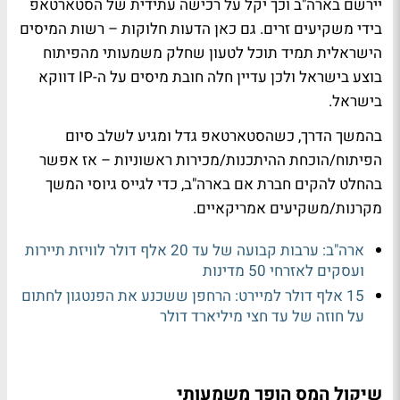
יירשם בארה"ב וכך יקל על רכישה עתידית של הסטארטאפ
בידי משקיעים זרים. גם כאן הדעות חלוקות – רשות המיסים
הישראלית תמיד תוכל לטעון שחלק משמעותי מהפיתוח
בוצע בישראל ולכן עדיין חלה חובת מיסים על ה-IP דווקא
בישראל.
בהמשך הדרך, כשהסטארטאפ גדל ומגיע לשלב סיום
הפיתוח/הוכחת ההיתכנות/מכירות ראשוניות – אז אפשר
בהחלט להקים חברת אם בארה"ב, כדי לגייס גיוסי המשך
מקרנות/משקיעים אמריקאיים.
ארה"ב: ערבות קבועה של עד 20 אלף דולר לוויזת תיירות
ועסקים לאזרחי 50 מדינות
15 אלף דולר למיירט: הרחפן ששכנע את הפנטגון לחתום
על חוזה של עד חצי מיליארד דולר
שיקול המס הופך משמעותי