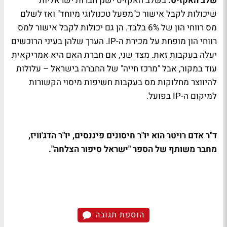
שלב האקזיט:
בשלב האקזיט ישנן חברות ישראליות
שיכולות לקבל אישור כ"מפעל טכנולוגי מיוחד" ואז לשלם
מס רווחי הון של 6% בלבד. הן גם יכולות לקבל אישור למס
רווחי הון מופחת על מכירת ה-IP. הערך שלהן בעיני הרוכשים
יעלה בעקבות זאת. מצד שני, אם חברת האם היא אמריקאית
עוד במקור, אבל "מרכז חייה" של החברה בישראל – עלולות
להיווצר מחלוקות מס בעקבות חשיפות מיסוי הקשורות
למיקום ה-IP בפועל.
ד"ר אדם רויטר הוא יו"ר חיסונים פיננסים, יו"ר הדג'וויז,
מחבר משותף של הספר "ישראל סיפור הצלחה".
הוספת תגובה