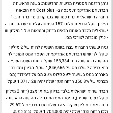
ניתן הדגמה מספרית מרשות החדשנות: בשנה הראשונה
חברת אם אמריקאית מכסה ב- Cost plus את הוצאות
החברה הישראלית. נניח כמו שהצגנו קודם מדובר היה ב-1
מיליון שקל הוצאות פלוס 15% העמסה עליהם יש מס. חברה
ישראלית בלבד באותם תנאים בדיוק והוצאות של 1 מיליון ₪
- כולן מוכרות לצורכי מס.
נניח ששתי החברות עברו בשנה השנייה לרווח של 2 מיליון
שקל. לזו שיש חברת אם אמריקאית, הפסד המס המוכר לה
מהשנה הראשונה הינו 153,334 שקל. בתום השנה השנייה
היא צריכה לשלם מס על 1,846,666 שקל. מכיוון ומדובר
בארה"ב במס בשיעור 29% פלוס 30% מס על דיבידנד (מס
מצרפי של 50.3%). הרווח הנקי שלה יהיה 1,071,128 שקל.
חברה שהיא ישראלית בלבד בדיוק באותו מצב (רווח 2 מיליון
שקל בשנה שנייה), הפסד המס המוכר לה מהשנה הראשונה
הינו כאמור מיליון שקל. היא תשלם מס מצרפי של 29.6%
ולכן הרווח הנקי שלה יהיה 1,704,000 שקל. גבוה כמעט