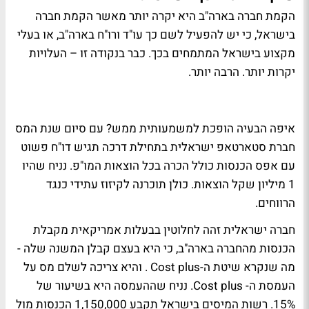
הקמת חברה בארה"ב היא יקרה יותר מאשר הקמת חברה
בישראל, כי יש להפעיל לשם כך עו"ד ורו"ח בארה"ב, או בעלי
מקצוע בישראל המתמחים בכך. כבר בנקודה זו – העלויות
יקרות יותר. הרבה יותר.
איפה הבעיה הופכת למשמעותית ממש? עם סיום שנת המס
חברת סטארטאפ ישראלית בתחילת דרכה תגיש דו"ח פשוט
עם אפס הכנסות כולל הכרה בכל הוצאות המו"פ. נניח שהיו
1 מיליון שקל הוצאות. כולן תוכרנה לקיזוז עתידי כנגד
הרווחים.
חברה ישראלית זהה לחלוטין בבעלות אמריקאית מקבלת
הכנסות מהחברה בארה"ב, כי היא בעצם קבלן המשנה שלה -
מה שנקרא שיטת ה-Cost plus . והיא צריכה לשלם מס על
העמסת ה- Cost plus. נניח שההעמסה היא בשיעור של
15%. רשות המיסים בישראל תקבע 1,150,000 הכנסות מול