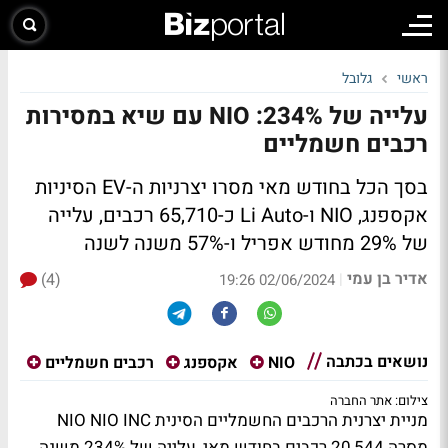
ראשי
גלובל
עלייה של 234%: NIO עם שיא במסירות
רכבים חשמליים
בסך הכל בחודש מאי מסרו יצרניות ה-EV הסיניות
אקספנג, NIO ו-Li Auto כ-65,710 רכבים, עלייה
של 29% מחודש אפריל ו-57% משנה לשנה
אדיר בן עמי
(4)
|
02/06/2024 19:26
נושאים בכתבה
NIO
אקספנג
רכבים חשמליים
צילום: אתר החברה
מניית יצרנית הרכבים החשמליים הסינית NIO NIO INC
מסרה 20,544 רכבים בחודש מאי, עלייה של 234% משנה