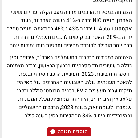
המקבילה ב-2023.
הצמיחה במסירות הרכבים מהווה מעט הקלה. עד יום שישי
האחרון, מניית NIO ירדה ב-41% בשנה האחרונה, בעוד
אקספנג ו-Li Auto ירדו ב-43% ו-46% בהתאמה. מניית טסלה
ירדה ב-28%. האטה בביקושים לרכבים חשמליים ותחרות
רבה יותר הובילה להורדת מחירים ותחזיות רווח נמוכות יותר.
הצמיחה במכירות הרכבים החשמליים בארה"ב, אירופה וסין
גדלה בשיעורים חד ספרתיים ברבעון הראשון, ירידה מצמיחה
דו ספרתית בשנת 2023. תעשיית הרכב הסינית נכנסת
להאטה העונתית שלה. השבועות האחרונים של מאי היו
חזקים עבור תעשיית ה-EV; רכבים מבוססי סוללה ורכבי
פלאג-אין היברידיים, היוו יותר ממחצית מכלל המכוניות
שנמכרו. לעומת זאת, בשנת 2023, הרכבים החשמליים
וההיברידיים היוו כ-34% מהמכירות בסין בשנה כולה.
הוספת תגובה