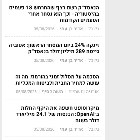
הנאסד״ק רשם רצף שהתרחש 18 פעמים
בהיסטוריה - וכך הוא נסחר אחרי
הפעמים הקודמות
גלובל
אדיר בן עמי
05/08/2026
|
|
זינקה 24% ביום המסחר הראשון: אטוביה
גייסה 289 מיליון דולר בנאסד״ק
גלובל
אדיר בן עמי
05/08/2026
|
|
הסכמה על מסלול זמני בהורמוז: מה זה
עושה למחיר החבית ולביטוח המכליות
אנרגיה ותשתיות
משה כסיף
05/08/2026
|
|
מיקרוסופט חשפה את היקף התלות
ב־OpenAI: הכנסות של 24.1 מיליארד
דולר בשנה
גלובל
אדיר בן עמי
05/08/2026
|
|