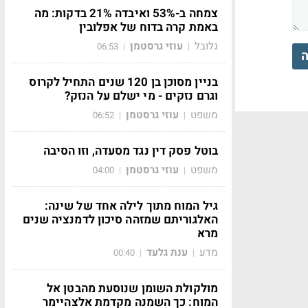
צמחה ב-53% ואיבדה 21% בדקות: מה
באמת קרה בדוח של אפלובין
גלובל
עוזי גרסטמן
06:53
|
|
ה
בניין מסוכן בן 120 שנים התחיל לקרוס
וגרם נזקים - מי ישלם על הנזק?
משפט
עוזי גרסטמן
06:52
|
|
בוטל פסק דין נגד מסעדה, וזו הסיבה
משפט
עוזי גרסטמן
04:00
|
|
גיל המוח מתוך לילה אחד של שינה:
האלגוריתם שמזהה סיכון לדמנציה שנים
מרא
מדע
ענת גלעד
00:40
|
|
מולקולת השומן שנוסעת מהבטן אל
המוח: כך השמנה מקדמת אלצהיימר