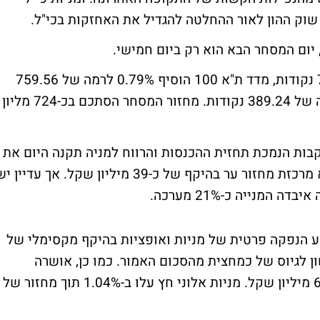
שוק ההון לאור ההחלטה להגדיל את האחזקות בכי"ל.
יום המסחר הבא הוא רק ביום חמישי.
מדד המעו"ף עלה ב-0.89% לרמה של 759.36 נקודות, מדד ת"א 100 הוסיף 0.79% לרמה של 759.56
נקודות. מדד התל טק 15 קפץ ב-1.14% לרמה של 389.24 נקודות. מחזור המסחר הסתכם בכ-724 מליון
ות הנמכת תחזית ההכנסות והרווח למניה תקנה היום את
הירידות התלולות ועלתה ב-1.95%. תוך שהיא מרכזת מחזור ער בהיקף של כ-39 מיליון שקל. אך עדיין 
מנייה כ-21% מערכה.
וע הנפקה פרטית של מניות ואופציות בהיקף מקסימלי של
שון לגיוס של כמחצית מהסכום האמור. כמו כן, אושרה
הקצאה פרטית לבעלי שליטה בהיקף של כ-66 מיליון שקל. מניות אלוני חץ עלו ב-1.04% תוך מחזור של