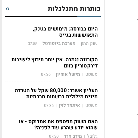
כותרות מתגלגלות
היום בבורסה: מימושים בטנק,
התאוששות בנייס
שוק ההון
מערכת ביזפורטל
07:55
|
|
הקורונה נגמרה. אין יותר תירוץ לישיבות
דירקטוריון בזום
משפט
מישל אוחיון
07:36
|
|
העליון אשרר: 80,000 שקל על הטרדה
מינית מילולית ברשתות חברתיות
משפט
איתמר לוין
07:36
|
|
האם השוק מפספס את אמדוקס - או
שהוא יודע שהרע עוד לפניה?
גלובל
מירב ארד
07:30
|
|