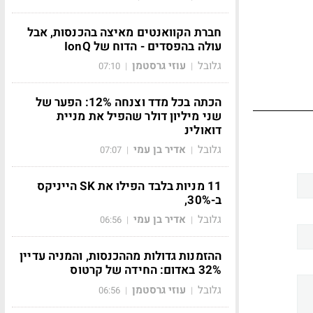
חברת הקוואנטים מאיצה בהכנסות, אבל
עולה בהפסדים - הדוח של IonQ
גלובל
עוזי גרסטמן
07:10
|
|
הכתה בכל מדד וצנחה 12%: הפער של
שני מיליון דולר שהפיל את מניית
דואולינ
גלובל
אדיר בן עמי
07:07
|
|
11 מניות בלבד הפילו את SK הייניקס
ב-30%,
גלובל
אדיר בן עמי
06:56
|
|
ההזמנות גדולות מההכנסות, והמניה עדיין
32% באדום: החידה של קרטוס
גלובל
עוזי גרסטמן
06:56
|
|