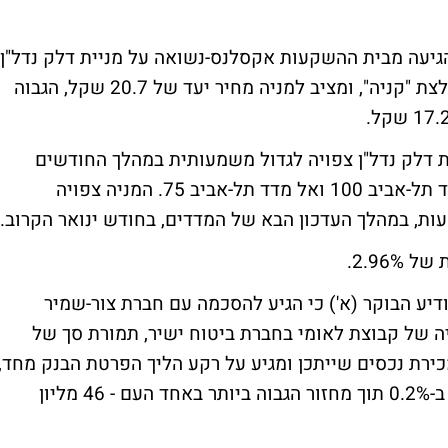
גיעה מבית ההשקעות אקסלנס-נשואה על מניית דלק נדל"ן.
האנליסט ירון זר מעניק למניות דלק נדל"ן המלצת "קניה", ומציב למניה מחיר יעד של 20.7 שקל, הגבוה
ת דלק נדל"ן צפויה לגדול משמעותית במהלך החודשים
הקרובים, וזאת בעקבות צירופה הצפוי אל מדד תל-אביב 100 ואל מדד תל-אביב 75. המניה צפויה
ת, במהלך העדכון הבא של המדדים, בחודש ינואר הקרוב.
2.96.
ודיע הבוקר (א') כי הגיע להסכמה עם חברת צור-שמיר
ה של קבוצת לאומי בחברת ביטוח ישיר, תמורת סך של
ל מכירת נכסים שייתכן ומגיע על רקע הליך הפרטת הבנק מחד,
ומסקנות ועדת בכר מאידך. מניות לאומי ירדו ב-0.2% תוך מחזור הגבוה ביותר באחד העם - 46 מליון