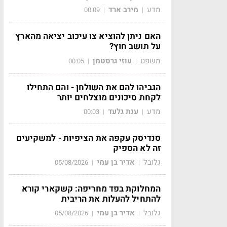
מדע
מירב ארד
00:09
|
|
האם ניתן להוציא צו עיכוב יציאה מהארץ
על תושב חוץ?
משפט
עוזי גרסטמן
00:05
|
|
הגביהו להם את השולחן - והם התחילו
לקחת סיכונים מוצלחים יותר
מדע
ענת גלעד
00:03
|
|
סנדיסק עקפה את הציפיות - למשקיעים
זה לא הספיק
גלובל
אדיר בן עמי
05/08/2026
|
|
המחלוקת בפד מחריפה: קשקארי קורא
להתחיל להעלות את הריבית
גלובל
אדיר בן עמי
05/08/2026
|
|