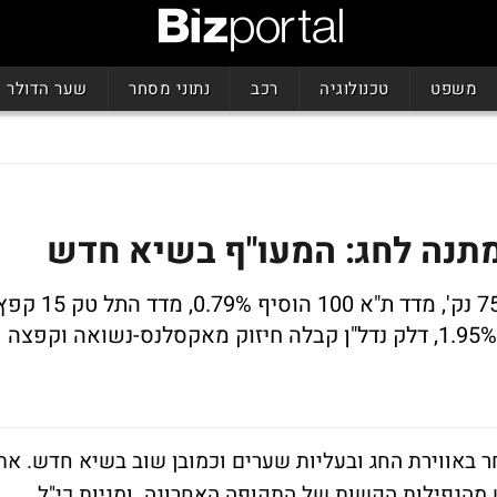
משפט
טכנולוגיה
רכב
נתוני מסחר
שער הדולר
מתנה לחג: המעו"ף בשיא חדש
מדד המעו"ף עלה ב-0.89% לרמה של 759.36 נק', מדד ת"א 100 הוסיף 0.79%, מדד התל ט
ב-1.14%. ליפמן מנסה להתאושש עלתה ב-1.95%, דלק נדל"ן קבלה חיזוק מאקסלנס-נשואה וקפצה
 באווירת החג ובעליות שערים וכמובן שוב בשיא חדש. את
 מהנפילות הקשות של התקופה האחרונה. ומניות כי"ל