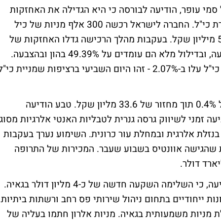
מי עופר, הודיעה לבורסה כי היא הגדילה את האחזקות
שלה באחת מההשקעות החשובות שלה - חברת כי"ל. החברה לישראל רכשה 300 אלף מניות של כיל
במחיר של 17.74 שקל למניה, ובסה"כ כ-5.32 מיליון שקל. בעקבות מהלך הרכישה גדלו האחזקות של
החברה לישראל בכי"ל ל-50.14% בהון ובהצבעה, ובדילול מלא הם עומדים על 49.39% בהון ובהצבעה.
מניות החברה לישראל קפצו ב-3.86% ומניות כי"ל עלו ב-2.07% - זהו היום השביעי ברציפות שמניית כי"
ענקית הפרמצבטיקה, טבע חתמה בירידות של 0.4% תוך מחזור של 33.6 מליון שקל. טבע הודיעה
עה זמני לשיווק גרסה גנרית לטבליות האנטי אלרגיות מסוג
בנזלת אלרגית ובמחלת עור כרונית. השימוע נערך בעקבות
ת שהגישה אוונטיס בשבוע שעבר. המכירות של התרופה
חברת אלרון תעשיה אלקטרונית (ELRN) הודיעה, כי השלימה השקעה חדשה של כ-4 מליון דולר בגאיה.
ת ייחודיים בתחום ניהול שירותי פס רחב ורשתות ביתיות.
 מניות משמעותית בגאיה. מניות אלרון חתמו בעליה של