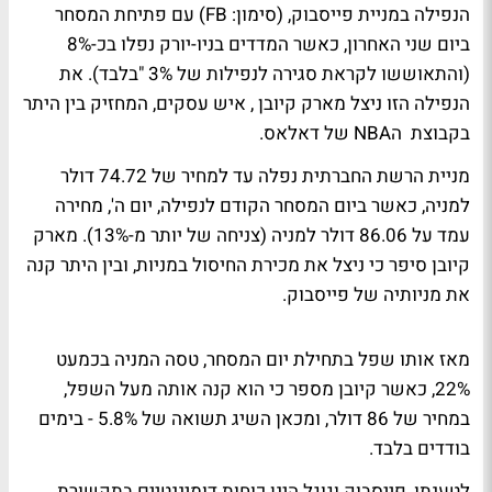
הנפילה במניית פייסבוק, (סימון: FB) עם פתיחת המסחר
ביום שני האחרון, כאשר המדדים בניו-יורק נפלו בכ-8%
(והתאוששו לקראת סגירה לנפילות של 3% "בלבד). את
הנפילה הזו ניצל מארק קיובן , איש עסקים, המחזיק בין היתר
בקבוצת הNBA של דאלאס.
מניית הרשת החברתית נפלה עד למחיר של 74.72 דולר
למניה, כאשר ביום המסחר הקודם לנפילה, יום ה', מחירה
עמד על 86.06 דולר למניה (צניחה של יותר מ-13%). מארק
קיובן סיפר כי ניצל את מכירת החיסול במניות, ובין היתר קנה
את מניותיה של פייסבוק.
מאז אותו שפל בתחילת יום המסחר, טסה המניה בכמעט
22%, כאשר קיובן מספר כי הוא קנה אותה מעל השפל,
במחיר של 86 דולר, ומכאן השיג תשואה של 5.8% - בימים
בודדים בלבד.
לטענתו, פייסבוק וגוגל הינן כוחות דומיננטיים בתקשורת