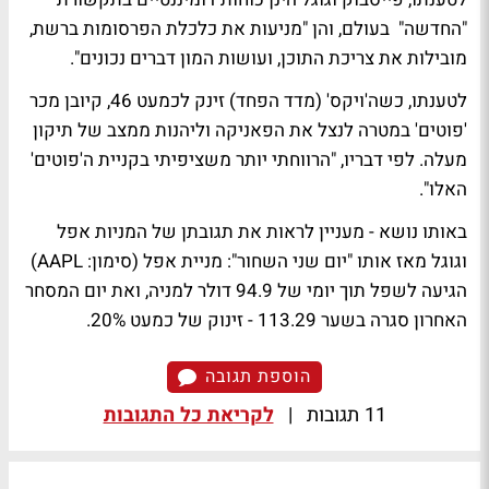
"החדשה" בעולם, והן "מניעות את כלכלת הפרסומות ברשת,
מובילות את צריכת התוכן, ועושות המון דברים נכונים".
לטענתו, כשה'ויקס' (מדד הפחד) זינק לכמעט 46, קיובן מכר
'פוטים' במטרה לנצל את הפאניקה וליהנות ממצב של תיקון
מעלה. לפי דבריו, "הרווחתי יותר משציפיתי בקניית ה'פוטים'
האלו".
באותו נושא - מעניין לראות את תגובתן של המניות אפל
וגוגל מאז אותו "יום שני השחור": מניית אפל (סימון: AAPL)
הגיעה לשפל תוך יומי של 94.9 דולר למניה, ואת יום המסחר
האחרון סגרה בשער 113.29 - זינוק של כמעט 20%.
הוספת תגובה
11 תגובות
|
לקריאת כל התגובות