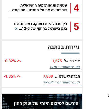
4
ענקית הגיאותרמיה הישראלית
שהפתיעה את וול סטריט - מה קורה...
5
ג'ין טכנולוגיות בעסקה ראשונה עם
בנק בישראל בהיקף של כ-12...
ניירות בכתבה
איי.סי.אל
1,575
%
-0.32
למעבר לעמוד איי.סי.אל
חברה לישרא...
7,808
%
-1.35
למעבר לעמוד חברה לישראל
עים
הירשם לסיכום היומי של שוק ההון