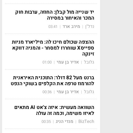
יד שנייה מול קבלן: החוזה, ערבות חוק
המכר והאיחור במסירה
נדל"ן
מירב ארד
03:41
|
|
ההצפה שכולם חיכו לה: מיליארד מניות
ספייסX שוחררו למסחר - והמניה דווקא
זינקה
גלובל
אדיר בן עמי
01:00
|
|
ברנט מעל 82 דולר: התוכנית האיראנית
להורמוז טרפה את הקלפים בשוקי הנפט
גלובל
אדיר בן עמי
00:36
|
|
השוואה מעשית: איזה צ'אט AI מתאים
לאיזו משימה, וכמה זה עולה
BizTech
מנדי הניג
00:35
|
|