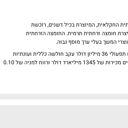
ית החקלאית, המיוצרת בכיל דשנים, רוכשת
יצרת חומצה זרחתית תרמית. החומצה הזרחתית
צרי המשך בעלי ערך מוסף גבוה.
"אנו צופים מכירות של 345 מיליון דולר ורווח תפעולי 36 מיליון דולר עקב חולשה כללית ועונתיות
שלילית חזקה ברבעון הרביעי. בסה"כ אנו צופים מכירות של 1345 מיליארד דולר ורווח למניה של 0.10