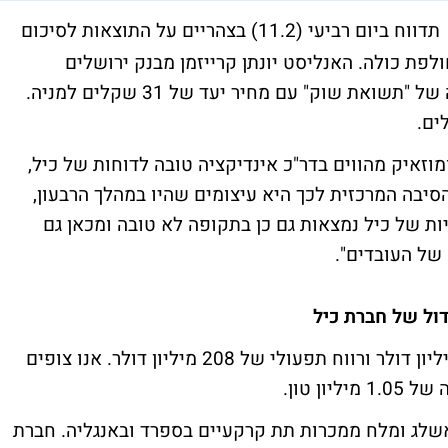
תדווח ביום רביעי (11.2) בצהריים על התוצאות לסיכום
2 וסיכום השנה החולפת כולה. האנליסט יונתן קרייזמן מבנק ירושלים
ברוקראז' מספק תחזית ומעניק למניה המלצה של "תשואת שוק" עם מחיר יעד של 31 שקלים למניה.
מוזאיק מהווים בדר"כ אינדיקציה טובה לדוחות של כיל,
סיבה המרכזית לכך היא עיצומים שהיו במהלך הרבעון,
ות של כיל נמצאות גם כן בתקופה לא טובה ומכאן גם
של העובדים".
דול של חברת כיל
"אנו צופים במגזר האשלג הכנסות של 342 מיליון דולר ורווח תפעולי של 208 מיליון דולר. אנו צופים
שלג ומלח ממכרות תת קרקעיים בספרד ובאנגליה. חברת