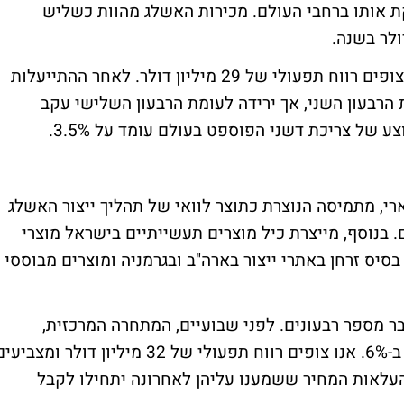
ת אותו ברחבי העולם. מכירות האשלג מהוות כשליש
לגבי שוק הפוספטים, מסביר קרייזמן כי "אנו צופים רווח תפעולי של 29 מיליון דולר. לאחר ההתייעלות
 הרבעון השני, אך ירידה לעומת הרבעון השלישי עקב
 של צריכת דשני הפוספט בעולם עומד על 3.5%.
רי, מתמיסה הנוצרת כתוצר לוואי של תהליך ייצור האשלג
 בנוסף, מייצרת כיל מוצרים תעשייתיים בישראל מוצרי
 בסיס זרחן באתרי ייצור בארה"ב ובגרמניה ומוצרים מבוססי
 מספר רבעונים. לפני שבועיים, המתחרה המרכזית,
אלברמל, פספסה את ציפיות השוק להכנסות ב-6%. אנו צופים רווח תפעולי של 32 מיליון דולר ומצבי
עלאות המחיר ששמענו עליהן לאחרונה יתחילו לקבל