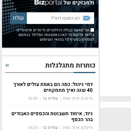
ולמבזקים של
אני מאשר קבלת ניוזלטרים ודיוורים פרסומיים
בדואר אלקטרוני ו/או באמצעות הסלולר בהתאם
למפורט בסעיף 10 בתנאי השימוש
כותרות מתגלגלות
דמי ניהול: כמה הם באמת עולים לאורך
40 שנה ואיך מתמקחים
חיסכון ארוך טווח
עמית בר
02:09
|
|
ניוד, איחוד חשבונות והכספים האבודים
בהר הכסף
חיסכון ארוך טווח
עמית בר
05:25
|
|