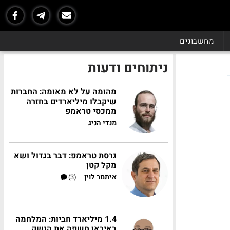
מחשבונים
ניתוחים ודעות
מהומה על לא מאומה: החברות
שיקבלו מיליארדים בחזרה
ממכסי טראמפ
מנדי הניג
גרסת טראמפ: דבר בגדול ושא
מקל קטן
|
איתמר לוין
(3)
1.4 מיליארד חביות: המלחמה
באיראן חשפה את הנשק