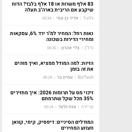
83 אלף משרות או 18 אלף בלבד? הדוח
שיקבע אם הריבית בארה"ב תעלה
גלובל
אדיר בן עמי
00:34
|
|
נאות רחל: המחיר למ"ר ירד 6%, עסקאות
ומחירי הדירות בשכונה
נדל"ן
צלי אהרון
00:30
|
|
הזיות: למה המודל ממציא, ואיך מזהים
את זה בזמן
BizTech
עמית בר
00:28
|
|
זיכוי מס על תרומות 2026: איך מחזירים
35% מכל שקל שתרמתם
קריירה
ענת גלעד
00:24
|
|
המודלים הסיניים: דיפסיק, קימי, קוואן
וזעזוע המחירים