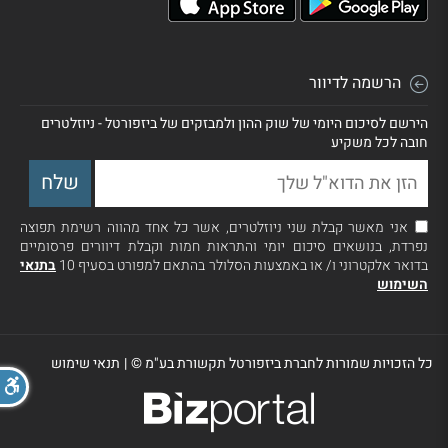
הרשמה לדיוור
הירשם לסיכום היומי של שוק ההון ולמבזקים של ביזפורטל - ניוזלטרים
חובה לכל משקיע
אני מאשר קבלת שני ניוזלטרים, אשר כל אחד מהווה רשימת תפוצה
נפרדת, בנושאים סיכום יומי והתראות חמות וקבלת דיוורים פרסומיים
בדואר אלקטרוני ו/ או באמצעות הסלולר בהתאם למפורט בסעיף 10
בתנאי
השימוש
כל הזכויות שמורות לחברת ביזפורטל תקשורת בע"מ ©
|
תנאי שימוש