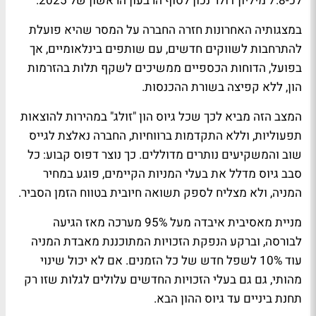
לכ-7.8 מיליון דולר נכון לסוף הרבעון הראשון של 2025.
במצגותיה האחרונות חזרה החברה על המסר שהיא פועלת
להתרחבות לשווקים חדשים, עם שותפים בינלאומיים, אך
בפועל, הדוחות הכספיים ממשיכים לשקף תלות בהזרמות
הון, ללא קפיצה בשורת ההכנסות.
המצב הזה מביא לכך שכל גיוס הון "זולג" במהירות להוצאות
תפעוליות, וללא התקדמות ברווחיות, החברה נאלצת לגייס
שוב והמשקיעים נותרים מדוללים. כך נוצר דפוס קבוע: כל
סבב גיוס מדלל את בעלי המניות הקיימים, פוגע במחיר
המניה, ולא מצליח לספק תשואה חיובית בטווח הזמן הסביר.
מניית מאסיבית איבדה מעל 95% מערכה מאז הגיעה
לבורסה, וברקע הנפקת הזכויות המתוכננת מאבדת המניה
עוד 10% לשפל חדש של כל הזמנים. אם לא יכול שינוי
מהותי, גם גם בעלי הזכויות החדשים עלולים לגלות שזו רק
תחנת ביניים עד גיוס ההון הבא.