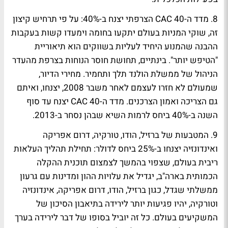
8. מדד ה-CAC 40 הצרפתי יצנח ב-40%:
על פי תרחיש קיצון
זה, שוקי המניות בעולם יתקעו בחומה וימעדו קשות בעקבות
ההבנה שהמנוע היחיד לעליות בשווקים הוא תיאוריית
"הטיפש יותר". בינתיים, תחושת חוסר הנוחות בצרפת מהעדר
הניהול של ממשלת הולנד תלך ותחמיר. מחירי הדיור,
שמעולם לא חזרו לעצמם לאחר משבר 2008, יצנחו, ואיתם
גם הצריכה ואמון הצרכנים. מדד ה-CAC 40 יצנח עד סוף
השנה ב-40% ביחס לרמות השיא שבהן נסחר ב-2013.
9. המטבעות של ברזיל, הודו, טורקיה, דרום אפריקה
ואינדונזיה יצנחו ב-25% ביחס לדולר:
תחילת תהליך העלאות
ריבית בעולם, שצפוי בהמשך לצמצום תוכנית ההקלה
הכמותית בארה"ב, יגדיל את עלויות ההון ומדינות עם גרעון
ממשלתי שגדל, כגון ברזיל, הודו, דרום אפריקה, אינדונזיה
וטורקיה, יהיו פגיעות יותר לירידה בתיאבון הסיכון של
המשקיעים בעולם. כל זה יוביל בסופו של דבר לירידה בערך