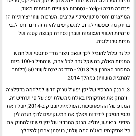
מניות הטכנולוגיה השמנות" - הלא הן אמזון, נטפליקס, טוויטר
פנדורה מדיה ו-Yelp - נסחרות בשוויים מוגזמים מאוד,
המייצגים יחסי סיכון/סיכוי עלובים. הערכות שווי יצירתיות הן
בדיוק מה שעשוי לגרום למשקיעים להיות זהירים יותר לגבי
פרמיות השווי העצומות שבהן נסחרת קבוצה קטנה של
מניות טכנולוגיה.
כל זה עלול להוביל לכך שאם ניצור מדד סינטטי של חמש
המניות האלה, במשקל זהה לכל אחת, שיתחיל ב-100 ביום
המסחר האחרון של 2013 - מדד זה יצנח לשווי 50 (כלומר
למחצית משוויו) במהלך 2014.
3. הבנק המרכזי של יפן יפעיל טריק חדש למלחמה בדפלציה
- וימחק את אחזקותיו באג"ח ממשלת יפן:
על פי תרחיש זה,
המנוע של ההתאוששות העולמית ישבוק ב-2014, ישלח את
נכסי הסיכון לירידות ויאלץ את המשקיעים לרוץ חזרה לין
היפני. ביאושו, יחליט הבנק המרכזי של יפן פשוט למחוק את
כל אחזקותיו באג"ח הממשלתי, בניסיון אחרון להיחלץ