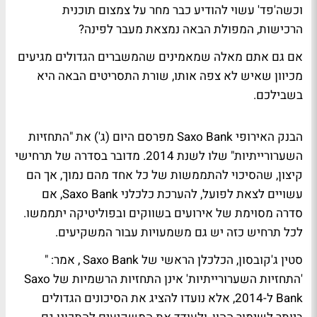
וכשה'פד' עשוי להודיע כבר מחר על צמצום תוכנית
הרכישות, המפולת הבאה נמצאת מעבר לפינה?
אם גם אתם מאלה שמאמינים שהמשברים הגדולים מגיעים
מכיוון שאיש לא צפה אותו, שורת התסריטים הבאה היא
בשבילכם.
הבנק האירופי Saxo Bank מפרסם היום (ג') את "התחזיות
השערורייתיות" שלו לשנת 2014. מדובר בסדרה של תרחישי
קיצון, שהסיכוי להתממשות של כל אחד מהם נמוך, אך הם
עשויים לצאת לפועל, להערכת כלכלני Saxo Bank, אם
סדרה מסוימת של אירועים בשווקים ובפוליטיקה יתממשו.
לכל תרחיש כזה יש גם משמעויות עבור המשקיעים.
סטין ג'קובסון, הכלכלן הראשי של Saxo Bank , אמר: "
'התחזיות השערורייתיות' אינן התחזיות הרשמיות של Saxo
Bank ל-2014, אלא נועדו להציג את הסיכונים הגדולים