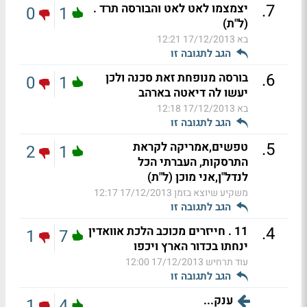
.
7
יצמצמו לאט לאט והבורסה תרד .
0
1
(ל"ת)
בא
17/12/2013 12:21
הגב לתגובה זו
.
6
בורסה מנופחת זאת סכנה ולכן
0
1
יעשו לה דיאטה בארהב
בא
17/12/2013 12:18
הגב לתגובה זו
.
5
טפשים,אמריקה לקראת
2
1
התרסקות, העברתי הכל
לנדל"ן,אני מוכן (ל"ת)
משקיע שיוצא בזמן
17/12/2013 12:17
הגב לתגובה זו
.
4
11 . חייזרים מכוכב הלכת אוואדין
1
7
ינחתו בכדור הארץ ויכפו
עוד תרחיש
17/12/2013 12:00
הגב לתגובה זו
ענק...
1
4