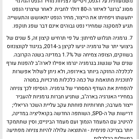
משמעותית על הנפט, ויסייעו לצניחת מחיר הנפט הגולמי
מסוג "ברנט" לאיזור ה-80 דולר לחבית. לאחר שיצרני הנפט
יתעשתו ויפחיתו את הייצור, מחיר הנפט יתאושש והתעשייה
תגיע למסקנה שמחירי נפט גבוהים אינם דבר שפג תוקפו.
7. גרמניה תגלוש למיתון:
על פי תרחיש קיצון זה, 5 שנים של
ביצועי יתר של גרמניה יגיעו לקיצן ב-2014, בניגוד לקונצנזוס
בשווקים, הצופה צמיחה של 1.7% במדינה בשנה הקרובה.
שנים של שגשוג בגרמניה יגרמו אפילו לארה"ב להפנות עורף
לכלכלה החזקה ביותר באירופה, ולא ניתן לשלול אפשרות
לתוכנית מתואמת של כמה כלכלות מרכזיות, במטרה
להפחית את העודף המסחרי של גרמניה. הוסיפו לכך צניחה
במחירי האנרגיה בארה"ב, שתניע חברות גרמניות להעביר
ייצור מערבה; תחרותיות פוחתת עקב עליית השכר הריאלי;
דרישות של ה-SPD, השותפה החדשה בקואליציה במדינה,
להיטיב עם המעמד הנמוך ועם מעמד הביניים; וסין שתתמקד
יותר בצריכה פנימית - והתוצאה עלולה להיות צניחה מפתיעה
בפעילות הכלכלית.