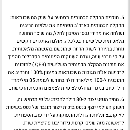
5. תוכנית ההקלה הכמותית תסתער על שוק המשכנתאות:
ההקלה הכמותית בארה"ב הפחיתה את עלויות הריבית
ושלחה את מחירי נכסי הסיכון לחלל, מה שיצר תחושה
מלאכותית של שיפור בכלכלה. אולם האתגרים הקשים
נותרו, במיוחד לשוק הדיור, שמונשם בהנשמה מלאכותית.
על פי תרחיש זה, ועדת השווקים הפתוחים הפדרלית תהפוך
את תוכנית ההקלה הכמותית השלישית (QE3 ) לתוכנית
לרכישת אג"ח מגובות משכנתאות במימון 100% ותרחיב את
התוכנית ל-100 מיליארד דולר בחודש לעומת 85 מיליארד
דולר כיום בניגוד מוחלט לציפיות לצמצום תוכנית הרכישות.
6. מחיר הנפט יצנח ל-80 דולר לחבית:
על פי תרחיש זה,
השוק העולמי יוצף בנפט בזכות ייצור מוגבר של נפט בשיטות
לא קונבציונליות והגדלת התפוקות על ידי ערב הסעודית.
לראשונה מזה שנים, קרנות גידור יבנו פוזיציית שורט