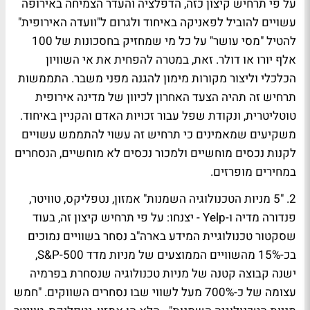
על פי תרחיש קיצון כזה, הדפלציה והעדר הצמיחה באירופה
עשויים להוביל לפאניקה באיחוד ולגרום ל"וועדה האירופית"
להטיל "מסי עושר" על כל מי שמחזיק בחסכונות של 100
אלף יורו או דולר. זאת, במטרה להפחית את אי השוויון
הכלכלי וליצור מקורות מימון להגנה מפני משבר. התממשות
תרחיש זה תהיה הצעד האחרון לכיוון של מדינה אירופית
טוטליטרית, ונקודת שפל עבור זכויות האדם והקניין באיחוד.
משקיעים שמאמינים כי תרחיש זה עשוי להתממש עשויים
לקנות נכסים מוחשיים ולמכור נכסים לא מוחשיים, הנסחרים
במחירים מופרזים.
2. "5 מניות הטכנולוגיה השמנות" אמזון, נטפליקס, טוויטר,
פנדורה מדיה ו-Yelp - יצנחו:
על פי תרחיש קיצון זה, בעוד
שסקטור טכנולוגיית המידע בארה"ב נסחר בשוויים נמוכים
בכ-15% מהשוויים הממוצעים של מניות מדד S&P-500,
ישנה קבוצה קטנה של מניות טכנולוגיה שנסחרת בפרמיה
עצומה של כ-700% מעל לשווי שבו נסחרים השווקים. "חמש