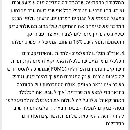
ממלכודת הדפלציה שבה לכודה המדינה מזה שני עשורים.
נשמע כמו תרחיש מטורף? הכל אפשרי כשמשבר מתרחש.
במעגל הפנימי של הבנקים המרכזיים, הרעיון שלפיו הבנק
המרכזי פשוט ימחק את ההחזקות שלו בחוב ממשלתי טריק
שלא נוסה עדיין מתחילים לצבור תאוצה. עבור יפן,
המשמעות תהיה שכ-15% מהחוב הממשלתי פשוט יעלמו.
4. ארה"ב תגלוש לדפלציה:
- למרות שהאינדיקטורים
הכלכליים מרמזים שהכלכלה האמריקאית מתחזקת, ועדת
השווקים הפתוחים הפדרלית (FOMC )ממשיכה להסס - ויש
לה סיבות טובות. שוק המגורים ממשיך להיות פגיע וגידול
בשכר אינו נראה באופק. אולם ההתכנסות של הקונגרס
בינואר כדי לבצע את פרודיית "איך לשבש את הכלכלה
האמריקאית" שלו עלולה לשלוח את האינפלציה למסע כלפי
מטה - במקום למעלה - בשנה הבאה, ודפלציה תחזור שוב
להיות הדאגה המרכזית של ועדת השווקים הפתוחים
הפדרלית .