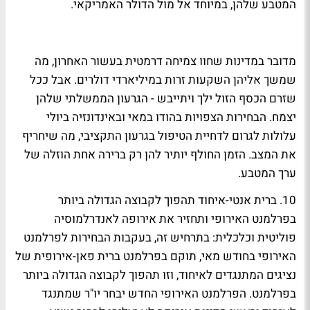
המטבע שלהן, במיוחד אל מול הדולר האמריקאי.
מדובר במדינות שחוו צמיחה דרמטית בעשור האחרון, מה
שמשך אליהן השקעות זרות במיליארדי דולרים. אבל ככל
שזרם הכסף הזול ילך ויתייבש - הגרעון הממשלתי שלהן
יצמח. הבחירות הצפויות בהודו במאי ובאינדונזיה ביולי
עלולות לגרום לדחיית הטיפול בגרעון התקציבי, מה שיחריף
את המצב. הזמן החולף יותיר להן רק ברירה אחת הוזלה של
ערך המטבע.
10. ברית אנטי-איחוד תהפוך לקבוצה הגדולה ביותר
בפרלמנט האירופי ותחזיר את אירופה לאנדרלמוסיה
פוליטית וכלכלית:
בתרחיש זה, בעקבות הבחירות לפרלמנט
האירופי בחודש מאי, תוקם בפרלמנט ברית פאן-אירופית של
נציגים המתנגדים לאיחוד, וזו תהפוך לקבוצה הגדולה ביותר
בפרלמנט. הפרלמנט האירופי החדש יבחר יו"ר שמתנגד