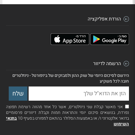
הורדת אפליקציה
הרשמה לדיוור
הירשם לסיכום היומי של שוק ההון ולמבזקים של ביזפורטל - ניוזלטרים
חובה לכל משקיע
אני מאשר קבלת שני ניוזלטרים, אשר כל אחד מהווה רשימת תפוצה
נפרדת, בנושאים סיכום יומי והתראות חמות וקבלת דיוורים פרסומיים
בדואר אלקטרוני ו/ או באמצעות הסלולר בהתאם למפורט בסעיף 10
בתנאי
השימוש