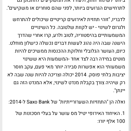
ביותר לשימור ההון, ולעודד את המשקיעים להתכונן גם
לתרחישים הגרועים ביותר, לפני שהם סוחרים או משקיעים".
לדבריו, "זוהי תחזית לאירועים קריטיים שיכולים להתרחש
ולגרום לשינוי - יש לקוות שלטובה. כל השינויים
המשמעותיים בהיסטוריה, לטוב ולרע, קרו אחרי שהדרך
הישנה שבה היה נהוג לעשות דברים נכשלה כישלון מוחלט.
כיום, העושר הגלובלי וחלוקת ההכנסות ממשיכים להיות
מוטים במידה רבה לצד אחד -המשמעות היא ששינוי
משמעותי הוא אפשרות סבירה יותר מאי פעם, עקב חוסר
יציבות בלתי פוסק. 2014 יכולה וצריכה להיות שנה שבה לא
רק שיהיה צורך בקבלת מנדט לשינוי, אלא המנדט הזה גם
יינתן".
ואלה הן "התחזיות השערורייתיות" של Saxo Bank ל-2014:
1. האיחוד האירופי יטיל מס עושר על בעלי חסכונות של
100 אלף יורו: