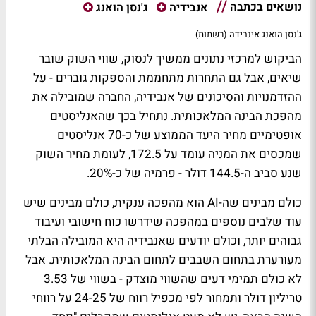
נושאים בכתבה
אנבידיה
ג'נסן הואנג
ג'נסן הואנג אינבידה (רשתות)
הביקוש למרכזי נתונים ממשיך לנסוק, שווי השוק שובר
שיאים, אבל גם התחרות מתחממת והספקות גוברים - על
ההזדמנויות והסיכונים של אנבידיה, החברה שמובילה את
מהפכת הבינה המלאכותית. נתחיל בכך שהאנליסטים
אופטימיים מחיר היעד הממוצע של כ-70 אנליסטים
שמכסים את המניה עומד על 172.5, לעומת מחיר השוק
שנע סביב ה-144.5 דולר - פרמיה של כ-20%.
כולם מבינים שה-AI הוא מהפכה ענקית, כולם מבינים שיש
עוד שלבים נוספים במהפכה שידרשו כוח חישובי ועיבוד
גבוהים יותר, וכולם יודעים שאנבידיה היא המובילה הבלתי
מעורערת בתחום השבבים לתחום הבינה המלאכותית. אבל
לא כולם תמימי דעים שהשווי מוצדק - בשווי של 3.53
טריליון דולר ותמחור לפי מכפיל רווח של 24-25 על רווחי