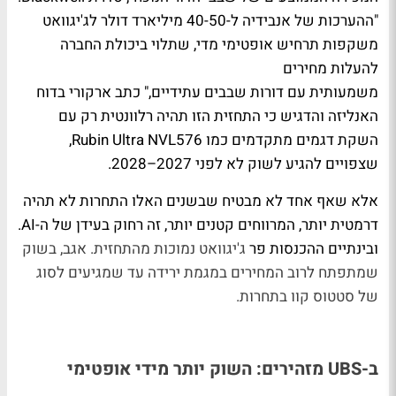
"ההערכות של אנבידיה ל-40-50 מיליארד דולר לג'יגוואט
משקפות תרחיש אופטימי מדי, שתלוי ביכולת החברה
להעלות מחירים
משמעותית עם דורות שבבים עתידיים," כתב ארקורי בדוח
האנליזה והדגיש כי התחזית הזו תהיה רלוונטית רק עם
השקת דגמים מתקדמים כמו Rubin Ultra NVL576,
שצפויים להגיע לשוק לא לפני 2027–2028.
אלא שאף אחד לא מבטיח שבשנים האלו התחרות לא תהיה
דרמטית יותר, המרווחים קטנים יותר, זה רחוק בעידן של ה-AI.
ובינתיים ההכנסות פר
ג'יגוואט
נמוכות מהתחזית. אגב, בשוק
שמתפתח לרוב המחירים במגמת ירידה עד שמגיעים לסוג
של סטטוס קוו בתחרות.
ב-UBS מזהירים: השוק יותר מידי אופטימי