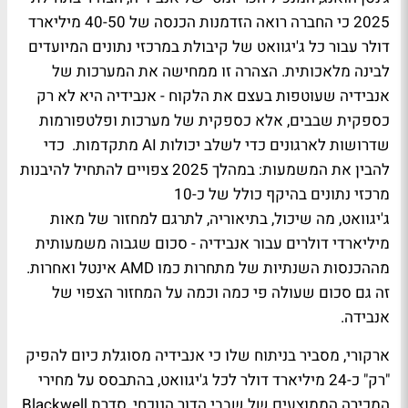
2025 כי החברה רואה הזדמנות הכנסה של 40-50 מיליארד
דולר עבור כל ג'יגוואט של קיבולת במרכזי נתונים המיועדים
לבינה מלאכותית. הצהרה זו ממחישה את המערכות של
אנבידיה שעוטפות בעצם את הלקוח - אנבידיה היא לא רק
כספקית שבבים, אלא כספקית של מערכות ופלטפורמות
שדרושות לארגונים כדי לשלב יכולות AI מתקדמות. כדי
להבין את המשמעות: במהלך 2025 צפויים להתחיל להיבנות
מרכזי נתונים בהיקף כולל של כ-10
ג'יגוואט, מה שיכול, בתיאוריה, לתרגם למחזור של מאות
מיליארדי דולרים עבור אנבידיה - סכום שגבוה משמעותית
מההכנסות השנתיות של מתחרות כמו AMD אינטל ואחרות.
זה גם סכום שעולה פי כמה וכמה על המחזור הצפוי של
אנבידה.
ארקורי, מסביר בניתוח שלו כי אנבידיה מסוגלת כיום להפיק
"רק" כ-24 מיליארד דולר לכל ג'יגוואט, בהתבסס על מחירי
המכירה הממוצעים של שבבי הדור הנוכחי, סדרת Blackwell.