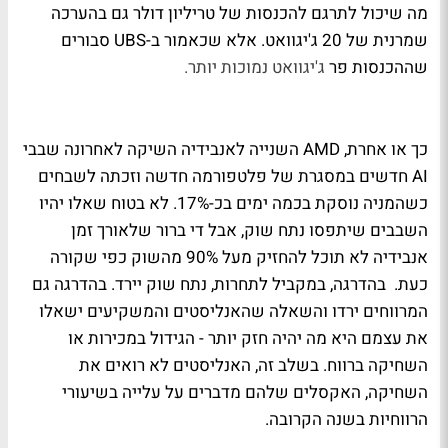
מה שיכול לתרגם להכנסות של טריליון דולר גם בהערכה
שמרנית של 20 ג'יגוואט. אלא שכאמור ב-UBS סבורים
שההכנסות פר
ג'יגוואט נמוכות יותר.
כך או אחרת, AMD השנייה לאנבידיה השיקה לאחרונה שבבי
AI חדשים במסגרת של פלטפורמה חדשה וזכתה לשבחים
כשהמניה נוסקת בכמה ימים בכ-17%. לא בטוח שאלו יהיו
השבבים שיתפסו נתח שוק, אבל די ברור שלאורך זמן
אנבידיה לא תוכל להחזיק מעל 90% מהשוק כפי שקורה
כעת. בהדרגה, במקביל לתחרות, נתח שוק יירד. בהדרגה גם
המרווחים ירדו והשאלה שהאנליסטים והמשקיעים ישאלו
את עצמם היא מה יהיה חזק יותר - הגידול במכירות או
השחיקה ברווח. בשלב זה, האנליסטים לא רואים את
השחיקה, האקסלים שלהם מדברים על עלייה בשיעורי
הרווחיות בשנה הקרובה.