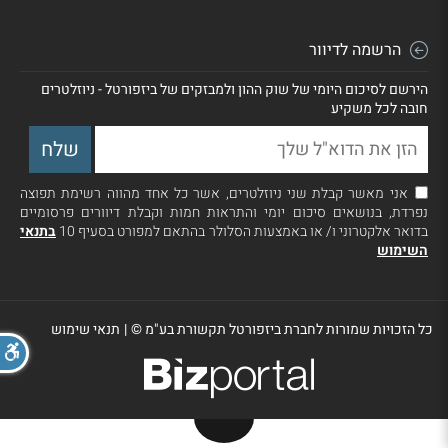
הרשמה לדיוור
הירשם לסיכום היומי של שוק ההון ולמבזקים של ביזפורטל - ניוזלטרים
חובה לכל משקיע
אני מאשר קבלת שני ניוזלטרים, אשר כל אחד מהווה רשימת תפוצה
נפרדת, בנושאים סיכום יומי והתראות חמות וקבלת דיוורים פרסומיים
בדואר אלקטרוני ו/ או באמצעות הסלולר בהתאם למפורט בסעיף 10
בתנאי
השימוש
כל הזכויות שמורות לחברת ביזפורטל תקשורת בע"מ ©
|
תנאי שימוש