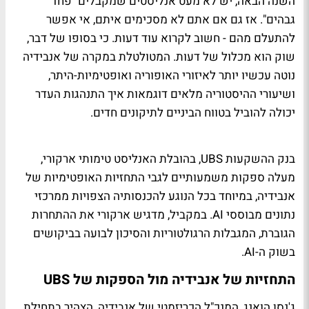
השנה הבאה, יש לא מעט אנליסטים שמקבלים "פחד
גבהים". אז גם אם אתם לא מסכימים איתם, אי אפשר
להתעלם מהם - חשוב לקרוא עוד דעות. כי בסופו של דבר,
שוק הוא מכלול של דעות. המטולטלת במקרה של אנבידיה
נוטה עכשיו יותר לאיזורי האופוריה ואופטימיות-היתר,
ושיעורי ההיסטוריה מלאים דוגמאות איך התנהגות העדר
יכולה להוביל בטווח הביניים לתיקונים חדים.
בנק ההשקעות UBS, בהובלת האנליסט טימותי ארקורי,
מעלה ספקות משמעותיים לגבי התחזיות האופטימיות של
אנבידיה, במיוחד בכל הנוגע להכנסותיה הצפויות ממרכזי
נתונים מבוססי AI. במקביל, מדגיש ארקורי את ההתחרות
הגוברת, המגבלות הרגולטוריות והסיכון לבועה בביקושים
בשוק ה-AI.
התחזיות של אנבידיה מול הספקות של UBS
ג'נסן הואנג, המנכ"ל הכריזמטי של אנבידיה, הצהיר בתחילת