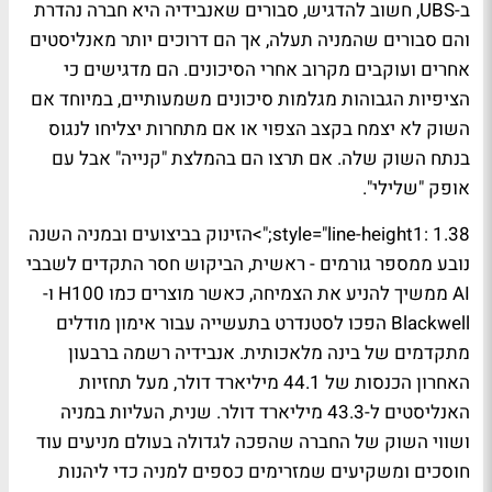
ב-UBS, חשוב להדגיש, סבורים שאנבידיה היא חברה נהדרת
והם סבורים שהמניה תעלה, אך הם דרוכים יותר מאנליסטים
אחרים ועוקבים מקרוב אחרי הסיכונים. הם מדגישים כי
הציפיות הגבוהות מגלמות סיכונים משמעותיים, במיוחד אם
השוק לא יצמח בקצב הצפוי או אם מתחרות יצליחו לנגוס
בנתח השוק שלה. אם תרצו הם בהמלצת "קנייה" אבל עם
אופק "שלילי".
style="line-height1: 1.38;">הזינוק בביצועים ובמניה השנה
נובע ממספר גורמים - ראשית, הביקוש חסר התקדים לשבבי
AI ממשיך להניע את הצמיחה, כאשר מוצרים כמו H100 ו-
Blackwell הפכו לסטנדרט בתעשייה עבור אימון מודלים
מתקדמים של בינה מלאכותית. אנבידיה רשמה ברבעון
האחרון הכנסות של 44.1 מיליארד דולר, מעל תחזיות
האנליסטים ל-43.3 מיליארד דולר. שנית, העליות במניה
ושווי השוק של החברה שהפכה לגדולה בעולם מניעים עוד
חוסכים ומשקיעים שמזרימים כספים למניה כדי ליהנות