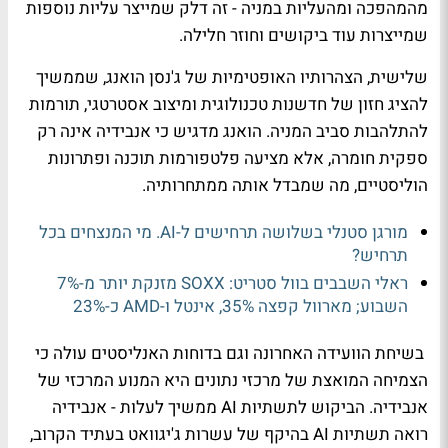
מהמהפכה ומהעליות במניה - זה דלק שמייצר עליות נוספות
שמייצרות עוד ביקושים וחוזר חלילה.
שלישית, הצהרותיו האופטימיות של ג'נסן הואנג, שממשיך
להציג חזון של חדשנות טכנולוגית ומיצוב אסטרטגי, תורמות
להתלהבות סביב המניה. הואנג מדגיש כי אנבידיה אינה רק
ספקית חומרה, אלא מציעה פלטפורמות תוכנה ופתרונות
הוליסטיים, מה שמבדל אותה ממתחרותיה.
מורגן סטנלי בשלושה תרחישים ל-AI. מי המנצחים בכל
תרחיש?
ראלי השבבים בוול סטריט: SOXX מזנקת יותר מ-7%
השבוע; מארוול קפצה 35%, אינטל ו-AMD כ-23%
בשיחת הוועידה האחרונה וגם בדוחות האנליסטים עולה כי
הצמיחה המואצת של מרכזי נתונים היא המנוע המרכזי של
אנבידיה. הביקוש לתשתיות AI ממשיך לעלות - אנבידיה
רואה תשתיות AI בהיקף של עשרות ג'יגוואט בעתיד הקרוב,