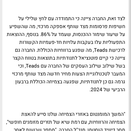
לצד זאת, החברה ציינה כי התמודדה עם לחץ שלילי על
חשיפות פרסומות מצד שותף אספקה מרכזי, מה שהשפיע
על שיעור שימור ההכנסות, שעמד על 86%. בנוסף, ההוצאות
התפעוליות עלו בעקבות עלויות חד-פעמיות הקשורות
לרכישת Teads, מה שפגע ברווחיות הכוללת. החברה גם
ציינה כי קיים פוטנציאל לתנודתיות בתוצאות בטווח הקצר
בשל שילוב שילוב העסקים של החברה עם Teads, וכי
המעבר לטכנולוגיית הצעות מחיר חדשה מצד שותף מרכזי
גרמה גם כן לתנודתיות, שפגעה בצמיחה הכוללת ברבעון
הרביעי של 2024.
"המשך המומנטום באזורי הצמיחה שלנו סייע להאצת
הצמיחה והרווחיות, עם רמת שיא של תזרים מזומנים חופשי",
מסר דיוויד קוסטמן, מנכ"ל החברה. "מספר שבועות לאחר