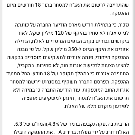
שהתחייבה לרשום את האג"ח למסחר בתוך 18 חודשים מיום
ההנפקה.
נזכיר, כי בתחילת חודש מארס הודיעה החברה על כוונתה
לגייס אג"ח לא סחיר בהיקף של 120 מיליון שקל. לאור
ביקושים גבוהים בקרב הגופים המוסדיים לאג"ח, הגדילה
אזורים את היקף הגיוס ל-350 מיליון שקל. על פי מבנה
ההנפקה הייחודי, פנתה אזורים למשקיעים מוסדיים בבקשה
להציע הצעות לרכישת אגרות חוב, לא סחירות. במקביל,
התחייבה אזורים כי במהלך תקופה של 18 חודש החל ממועד
ההנפקה, תפרסם החברה תשקיף במסגרתו יירשמו למסחר
אגרות החוב המונפקות. עוד הודיעה החברה כי במידה ולא
תרשום את האג"ח למסחר, תינתן למשקיעים אופציה
לפירעון מוקדם מלא של האג"ח.
הריבית בהנפקה נקבעה ברמה של 4.8%,והמח"מ של 5.3.
האג"ח דורג על ידי מעלות בדירוג A+. את ההנפקה הובילו