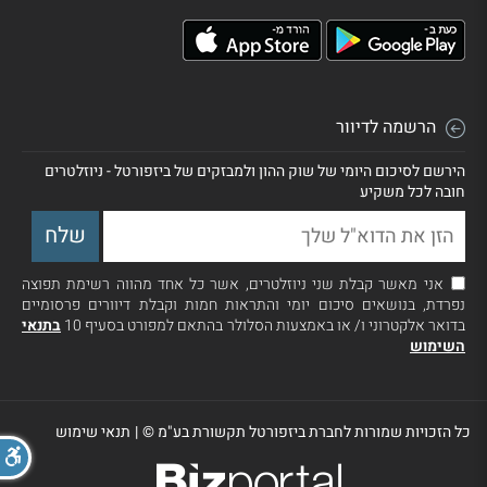
הרשמה לדיוור
הירשם לסיכום היומי של שוק ההון ולמבזקים של ביזפורטל - ניוזלטרים
חובה לכל משקיע
אני מאשר קבלת שני ניוזלטרים, אשר כל אחד מהווה רשימת תפוצה
נפרדת, בנושאים סיכום יומי והתראות חמות וקבלת דיוורים פרסומיים
בדואר אלקטרוני ו/ או באמצעות הסלולר בהתאם למפורט בסעיף 10
בתנאי
השימוש
כל הזכויות שמורות לחברת ביזפורטל תקשורת בע"מ ©
|
תנאי שימוש