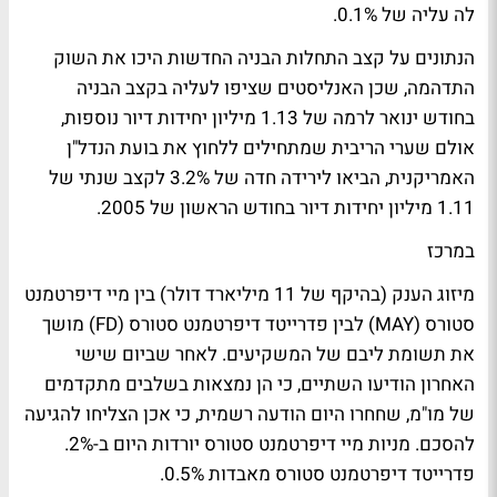
לה עליה של 0.1%.
הנתונים על קצב התחלות הבניה החדשות היכו את השוק
התדהמה, שכן האנליסטים שציפו לעליה בקצב הבניה
בחודש ינואר לרמה של 1.13 מיליון יחידות דיור נוספות,
אולם שערי הריבית שמתחילים ללחוץ את בועת הנדל"ן
האמריקנית, הביאו לירידה חדה של 3.2% לקצב שנתי של
1.11 מיליון יחידות דיור בחודש הראשון של 2005.
במרכז
מיזוג הענק (בהיקף של 11 מיליארד דולר) בין מיי דיפרטמנט
סטורס (MAY) לבין פדרייטד דיפרטמנט סטורס (FD) מושך
את תשומת ליבם של המשקיעים. לאחר שביום שישי
האחרון הודיעו השתיים, כי הן נמצאות בשלבים מתקדמים
של מו"מ, שחחרו היום הודעה רשמית, כי אכן הצליחו להגיעה
להסכם. מניות מיי דיפרטמנט סטורס יורדות היום ב-2%.
פדרייטד דיפרטמנט סטורס מאבדות 0.5%.