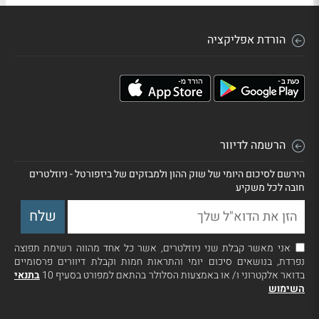
הורדת אפליקציה
הרשמה לדיוור
הירשם לסיכום היומי של שוק ההון ולמבזקים של ביזפורטל - ניוזלטרים
חובה לכל משקיע
אני מאשר קבלת שני ניוזלטרים, אשר כל אחד מהווה רשימת תפוצה
נפרדת, בנושאים סיכום יומי והתראות חמות וקבלת דיוורים פרסומיים
בדואר אלקטרוני ו/ או באמצעות הסלולר בהתאם למפורט בסעיף 10
בתנאי
השימוש