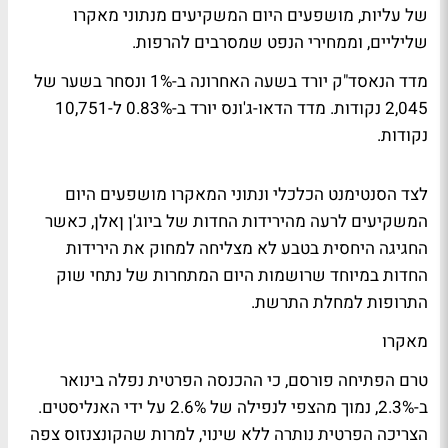
של עליות, מושפעים היום המשקיעים מנתוני מאקרו
שליליים, וממחירי הנפט שמסרבים להרפות.
מדד הנאסד"ק יורד בשעה האחרונה ב-1% ונסחר בשער של
2,045 נקודות. מדד הדאו-ג'ונס יורד ב-0.83% ל-10,751
נקודות.
לצד הסנטימנט הכלכלי ונתוני המאקרו מושפעים היום
המשקיעים לרעה מהירידות החדות של ביוג'ן ןאלן, כאשר
החגיגה היחסית בטבע לא מצליחה למחוק את הירידות
החדות במיוחד שרושמות היום המתחרות של נתחי שוק
התרופות למחלת התרשת.
מאקרו
טרם הפתיחה פורסם, כי ההכנסה הפרטית נפלה בינואר
ב-2.3%, נמוך מהצפי לנפילה של 2.6% על ידי האנליסטים.
הצריכה הפרטית נותרה ללא שינוי, למרות שהקונצנזוס צפה