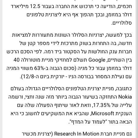
חכמים, הודיעה כי תרכוש את החברה בעבור 12.5 מיליארד
דולר במזומן, ובכך תהפוך אף היא ליצרנית טלפונים
סלולריים.
בכך למעשה, יצרניות הסלולר השונות מתעוררות למציאות
חדשה, בה התחרות בשוק מתרכזת לידי מספר קטן של
חברות ענק החולשות על הסקטור ביד רמה. לפי הסכם הרכש
בין השתיים, Google תשלם למחזיקי מניית מוטורולה 40
דולר במזומן עבור כל מניה (סכום הגבוה ב-63% משווי המניה
עם נעילת המסחר בבורסה הניו - יורקית ביום ה-12/8).
כתגובה, מניית יצרנית הטלפונים הסלולריים הגדולה בעולם
Nokia התחזקה בשיעור הגבוה ביותר מזה שנה וחצי, ורשמה
עלייה של 17.35%, וזאת לאור שיתוף הפעולה שלה עם
הענקית Microsoft, שהביא את המשקיעים לחשוב כי היא
הבאה בתור "לעמוד על המדף".
גם מניית חברת Research In Motion (יצרנית מכשיר