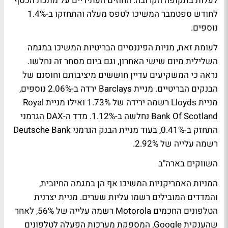
לעלות בתקופה הקרובה. החוזים העתידיים על מתכת הכסף
לחודש ספטמבר המשיכו לטפס מעלה והתחזקו ב-1.4%
נוספים.
לעומת זאת, מניות הפיננסיים הבריטיות המשיכו במגמה
השלילית מיום שישי האחרון, וגם ביום מסחר זה נחלשו.
נראה כי המשקיעים עדיין חוששים מיציבותם וחוסנם של
הבנקים הבריטיים. מניית Barclays ירדה ב-2.06% נוספים,
מניית Lloyds רשמה ירידה של 1.73% ואילו מניית Royal
Bank Of Scotland נחלשה ב-1.12%. מדד ה-DAX הגרמני
התחזק ב-0.41%, בעוד מניית הבנק הגרמני Deutsche Bank
רשמה עלייה של 2.92%.
השווקים בארה"ב
המניות האמריקניות המשיכו אף הן במגמה החיובית,
והמדדים המובילים רשמו עליות שערים. מניית יצרנית
הטלפונים החכמים Motorola רשמה עלייה של 56%, לאחר
שהענקית Google, המספקת מערכות הפעלה לטלפונים