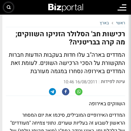
ראשי
בארץ
רכישות חב' הסלולר הזניקו השווקים;
מה קרה בבריטניה?
המדדים בארה"ב עלו חדות בעקבות הודעות חברות
התקשורת על הסכי הרכישה השונים. לעומת זאת
המדדים באירופה נסחרו במגמה מעורבת
עינת לפידות
|
16/08/2011 10:46
השווקים באירופה
המדדים האירופיים המובילים, סיכמו את יום המסחר
הראשון לשבוע זה בעליות שערים. נתוני צמיחה "מעודדים"
של כלכלת יפן, הציגו ירידה בתמ"ג (תוצר מקומי גולמי) של