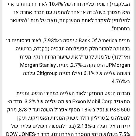
הבלקברי) רשמה עלייה חדה של 10.4% לאור ההנחות כי אף
היא תצטרך בשלב זה או אחר להתמזג עם חברה אחרת או
לחילופין להימכר לאחת מהענקיות, וזאת על מנת "להישאר
בתחרות".
מניית Bank Of America טיפסה ב-7.93%, לאור פרסומים כי
בכוונתה למכור חלק מפעילותה ונכסיה (בקנדה, בריטניה
ואירלנד) על מנת להגדיל את שיעור הרווח הנקי. מניית
JPMorgan התחזקה ב-2.7%, מניית Morgan Stanley
רשמה עלייה של 6.1% ואילו מניית Citigroup עלתה
ב-4.76%.
חברות הנפט התחזקו לאור העלייה במחירי הנפט, ומניית
התאגיד Exxon Mobil Corp רשמה עלייה של 3.2%. מדד ה-
P&S 500 שנפל ב-18% מסוף אפריל השנה ועד ל-8/8, מחק
למעלה מ-2 טריליון דולר משוק המניות האמריקני, תיקן
ירידות אלו ועלה ב-2.18% (בכך למעשה השלים עלייה של
7.5% בשלושת ימי המסחר האחרונים). מדד ה-DOW JONES