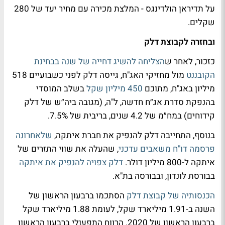
על תדיראן הולדינגס - המלצת מכירה עם מחיר יעד של 280
שקלים.
ובחזרה לקבוצת דלק
כזכור, לאחר ש
הצליחה להשיג דחייה של שנה בבחינת
הקובננט
מול מחזיקי האג"ח, גייסה דלק לפני כשבועיים 518
מיליון באג"ח, מתוכם
450 מיליון שקל
בשלב המוסדי
בהנפקת סדרת אג״ח חדשה, ל"ה, (מגובה ביה״ש של דלק
קידוחים) במח״מ של 4.2 שנים, בריבית של 7.5%.
בנוסף, התחייבה דלק להנפיק את חברת איתקה,
שלאחרונה
פרסמה דו"ח משאבים עדכני
, שהעלה את שווי התזרים של
איתקה ל-800 מיליון דולר.
דלק צפויה להנפיק את איתקה
בבורסת לונדון, ובבורסה בת"א.
הכנסותיה של קבוצת דלק
הסתכמו ברבעון הראשון של
השנה ב-1.91 מיליארד שקל, לעומת 1.88 מיליארד שקל
ברבעון הראשון של 2020. הרווח התפעולי ברבעון הראשון