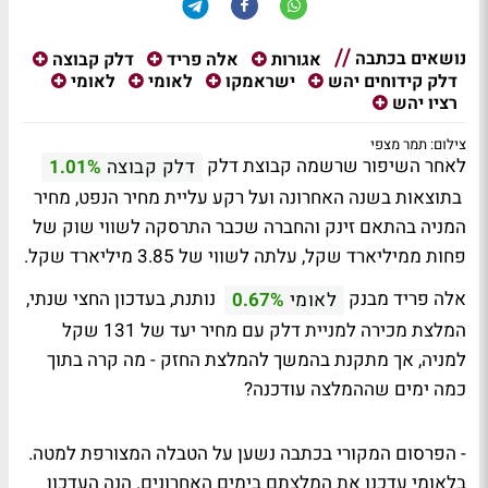
נושאים בכתבה
אגורות
אלה פריד
דלק קבוצה
דלק קידוחים יהש
ישראמקו
לאומי
לאומי
רציו יהש
צילום: תמר מצפי
לאחר השיפור שרשמה קבוצת דלק
דלק קבוצה
1.01%
בתוצאות בשנה האחרונה ועל רקע עליית מחיר הנפט, מחיר
המניה בהתאם זינק והחברה שכבר התרסקה לשווי שוק של
פחות ממיליארד שקל, עלתה לשווי של 3.85 מיליארד שקל.
אלה פריד מבנק
נותנת, בעדכון החצי שנתי,
לאומי
0.67%
המלצת מכירה למניית דלק עם מחיר יעד של 131 שקל
למניה, אך מתקנת בהמשך להמלצת החזק - מה קרה בתוך
כמה ימים שההמלצה עודכנה?
- הפרסום המקורי בכתבה נשען על הטבלה המצורפת למטה.
בלאומי עדכנו את המלצתם בימים האחרונים. הנה העדכון