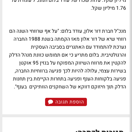
מיליון שקל. עלות שכרו של עודד בלום המנכ"ל עומדת על
1.76 מיליון שקל.
מנכ"ל חברת דור אלון, עודד בלום: "על אף שרווחי השנה הם
רווחי שיא של דור אלון מאז הקמתה בשנת 1988 החברה
נערכת להתמודד עם האתגרים בסביבה העסקית
והרגולטיבית. בלום מתריע כי אם תמומש כוונת מנהל הדלק
להקטין את מרווח השיווק המפוקח על בנזין 95 אוקטן
בשירות עצמי, עלולה להיות לכך פגיעה ברווחיות החברה,
פגיעה בלקוחות הענף ופגיעה בתחרות הקיימת בין תחנות
הדלק תוך חיזוקם דווקא של השחקנים הוותיקים בענף".
הוספת תגובה