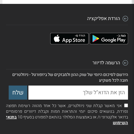
הורדת אפליקציה
הרשמה לדיוור
הירשם לסיכום היומי של שוק ההון ולמבזקים של ביזפורטל - ניוזלטרים
חובה לכל משקיע
אני מאשר קבלת שני ניוזלטרים, אשר כל אחד מהווה רשימת תפוצה
נפרדת, בנושאים סיכום יומי והתראות חמות וקבלת דיוורים פרסומיים
בדואר אלקטרוני ו/ או באמצעות הסלולר בהתאם למפורט בסעיף 10
בתנאי
השימוש