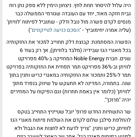
היה עלול להיסחר תחת לחץ. ניצחון הימין ללא ספק נתן רוח
גבית חזקה מאוד, יחד עם העובדה שגורמי הממשלה כבר
מנסים לקדם פשרה מול נובל ודלק - שתוביל לפיתוח 'לוויתן'
(עליה אמרה יחימוביץ' -
"הסכם כניעה לטייקונים"
)
הפשרה המסתמנת: קבוצת דלק תחוייב למכור את החזקותיה
בכל מאגרי הגז שבידיה (מלבד בלוויתן), אך רק בעוד 6
שנים. חברת Noble Energy המחזיקה ב-40% מפרויקט
לוויתן וב-36% מפרויקט תמר תפחית את החזקותיה בפרויקט
תמר ל-25% ותמכור את החזקותיה במאגרי כריש ותנין בתוך
שנה. בתמורה, המדינה לא תתעקש על שיווק בנפרד מתוך
'לוויתן' (כלומר אין באמת תחרות) וגם הפיקוח על המחירים
יהיה "מרוכך".
שר התשתיות החדש פרופ' יובל שטייניץ התחייב בטקס
להחלפת סילבן שלום לקדם את השלמת פיתוח מאגרי הגז
לווויתן, כריש ותנין. "צריך לדעת לא לחצות את הגבול ולא
לפגוע בפיתוח מאגרי הגז", אמר שר האוצר לשעבר ביום