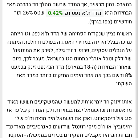
במארס. נתון מרשים, אך המדד שרשם מהלך חד בהרבה מאז
הבחירות הוא
שטס 26% תוך
מדד ת"א נפט וגז
0.42%
חודשיים (צפו בגרף).
ראשית נציין שנקודת הפתיחה של מדד ת"א נפט וגז הייתה
נמוכה בגלל הירידה במחירי האנרגיה בעולם והחלטת הממונה
על הגבלים עסקיים, פרופ' דוויד גילה, לפרק את המונופול
של דלק ונובל אנרג'י בתחום הגז בישראל. מעבר לכך, ביום
שאחרי הבחירות (ה-18 במארס) מדד הגז-נפט זינק בכמעט
8% ורשם בכך את אחד הימים החזקים ביותר במדד מאז
השקתו.
אותו זינוק חד יומי אותת למעשה שהמשקיעים חששו מאוד
מהאפשרות שהשמאל ינצח בבחירות ולכן המדד קיבל עד אז
סוג של דיסקאונט. ואכן אם השמאל היה מנצח וח"כ שלי
יחימוביץ' או ח"כ מיקי רוזנטל שידועים כאגרסיביים מאוד נגד
חברות הגז היו מקבלים תפקידים בכירים בממשלה - הסקטור