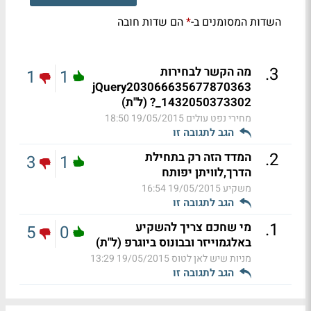
השדות המסומנים ב-
הם שדות חובה
*
.
3
מה הקשר לבחירות
1
1
jQuery203066635677870363
_1432050373302? (ל"ת)
מחירי נפט עולים
19/05/2015 18:50
הגב לתגובה זו
.
2
המדד הזה רק בתחילת
3
1
הדרך,לוויתן יפותח
משקיע
19/05/2015 16:54
הגב לתגובה זו
.
1
מי שחכם צריך להשקיע
5
0
באלגמוייזר ובבונוס ביוגרפ (ל"ת)
מניות שיש לאן לטוס
19/05/2015 13:29
הגב לתגובה זו