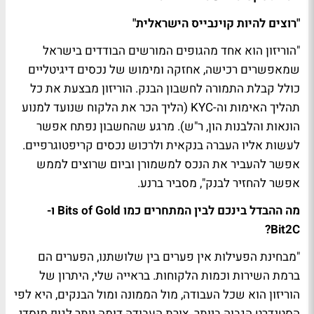
"רוצים להיות קוינבייס הישראלית"
"הוריזון הוא אחד מהגופים המורשים הבודדים בישראל
שמאפשרים רכישה, אחזקה ומימוש של נכסים דיגיטליים
כולל קבלת התמורה לחשבון הבנק. הוריזון מבצעת את כל
תהליך האימות וה-KYC (הליך הכר את הלקוח שנועד למנוע
הונאות והלבנות הון, ר"ש). מרגע שהחשבון נפתח אפשר
לעשות אליו העברה בנקאית ולרכוש נכסים קריפטוגרפיים.
אפשר להעביר את הנכס למשמורן וביום שרוצים לממש
אפשר להחזיר לבנק", מסביר ברנע.
מה ההבדל בינכם לבין המתחרים כמו Bits of Gold ו-
Bit2C?
"מבחינת הפעילות אין פערים בין שלושתנו, הפערים הם
ברמת השירות וכמות הלקוחות. בראייה שלי, היתרון של
הוריזון הוא שכל העבודה, מול הממונה ומול הבנקים, היא לפי
הסטנדרט הגבוה ביותר. צורת העבודה דומה יותר לגוף מוסדי