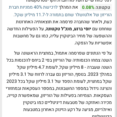
לפני כחודשיים השלימה חברת הקריפטו טקטונה
את המהלך
לרכישת 40% ממניות חברת
טקטונה
0.08%
הוריזון של אלטושלר שחם בתמורה ל-11.7 מיליון שקל
.
כעת, ולאחר שהחברה פרסמה את תוצאותיה האחרונות
שוחחנו עם
יוסי ברנע, מנכ"ל טקטונה
, על הפעילות החדשה
וההשפעה של מחיר הביטקוין עליה, כמו גם על מחשבות
אפשריות על הנפקה.
על פי הנתונים שפרסמה אתמול, במחצית הראשונה של
השנה צמחו הכנסותיה של הוריזון בפי 2 ביחס להכנסות בכל
השנה שעברה - 8 מיליון שקל, לעומת 4.7 מיליון שקל
במהלך 2023. בנוסף, הוריזון גם עברה לרווח של 3.1 מיליון
שקל במחצית, לעומת הפסד של 3.1 מיליון שקל בכל 2023
והציגה גידול במספר החשבונות, במספר העסקאות ובמחזורי
העסקאות. הצמיחה בפעילות של הוריזון, שמאפשרת קנייה,
מכירה ואחזקה של מטבעות דיגיטליים כמו ביטקוין
ואית'ריום, מגיעה על רקע הזינוק האחרון במטבעות
הדיגיטליים.