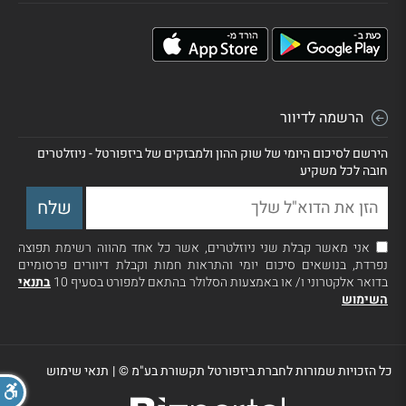
הרשמה לדיוור
הירשם לסיכום היומי של שוק ההון ולמבזקים של ביזפורטל - ניוזלטרים
חובה לכל משקיע
אני מאשר קבלת שני ניוזלטרים, אשר כל אחד מהווה רשימת תפוצה
נפרדת, בנושאים סיכום יומי והתראות חמות וקבלת דיוורים פרסומיים
בדואר אלקטרוני ו/ או באמצעות הסלולר בהתאם למפורט בסעיף 10
בתנאי
השימוש
כל הזכויות שמורות לחברת ביזפורטל תקשורת בע"מ ©
|
תנאי שימוש