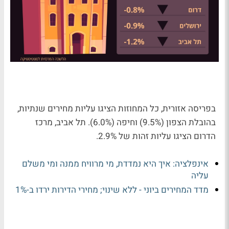
בפריסה אזורית, כל המחוזות הציגו עליות מחירים שנתיות,
בהובלת הצפון (9.5%) וחיפה (6.0%). תל אביב, מרכז
הדרום הציגו עליות זהות של 2.9%.
אינפלציה: איך היא נמדדת, מי מרוויח ממנה ומי משלם
עליה
מדד המחירים ביוני - ללא שינוי; מחירי הדירות ירדו ב-1%