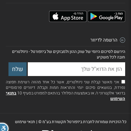
הרשמה לדיוור
הירשם לסיכום היומי של שוק ההון ולמבזקים של ביזפורטל - ניוזלטרים
חובה לכל משקיע
אני מאשר קבלת שני ניוזלטרים, אשר כל אחד מהווה רשימת תפוצה
נפרדת, בנושאים סיכום יומי והתראות חמות וקבלת דיוורים פרסומיים
בדואר אלקטרוני ו/ או באמצעות הסלולר בהתאם למפורט בסעיף 10
בתנאי
השימוש
כל הזכויות שמורות לחברת ביזפורטל תקשורת בע"מ ©
|
תנאי שימוש