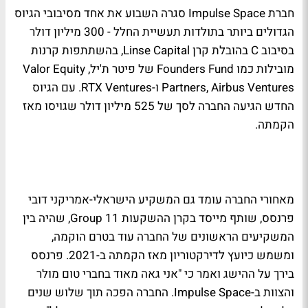
חברת Impulse Space סגרה השבוע את אחד מסיבובי הגיוס
הגדולים ביותר בתולדות תעשיית החלל - 300 מיליון דולר
בסיבוב C בהובלת קרן Linse Capital, בהשתתפות קרנות
מובילות כמו Founders Fund של פיטר ת'יל, Valor Equity
Partners, Airbus Ventures ו-RTX Ventures. עם הגיוס
החדש הגיעה החברה לסך של 525 מיליון דולר שגויסו מאז
הקמתה.
מאחורי החברה עומד גם המשקיע הישראלי-אמריקני דובי
פרנסס, שותף מייסד בקרן ההשקעות Group 11, שהיה בין
המשקיעים הראשונים של החברה עוד בטרם הוקמה,
ומשמש כיועץ לדירקטוריון מאז הקמתה ב-2021. פרנסס
בירך על ההישג ואמר כי "אני גאה מאוד בחברי טום מולר
והצוות ב-Impulse Space. החברה הפכה תוך שלוש שנים