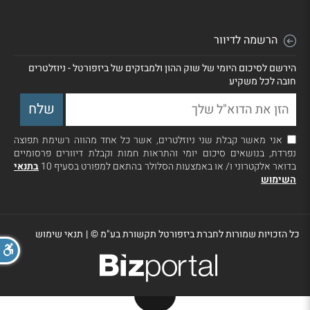
הרשמה לדיוור
הירשם לסיכום היומי של שוק ההון ולמבזקים של ביזפורטל - ניוזלטרים
חובה לכל משקיע
אני מאשר קבלת שני ניוזלטרים, אשר כל אחד מהווה רשימת תפוצה
נפרדת, בנושאים סיכום יומי והתראות חמות וקבלת דיוורים פרסומיים
בדואר אלקטרוני ו/ או באמצעות הסלולר בהתאם למפורט בסעיף 10
בתנאי
השימוש
כל הזכויות שמורות לחברת ביזפורטל תקשורת בע"מ ©
|
תנאי שימוש