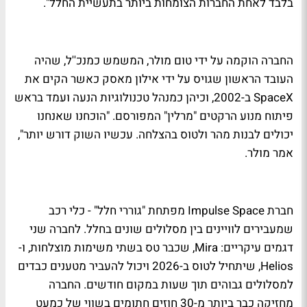
בלבד לאחת החברות הצומחות ביותר בתעשיית החלל".
החברה הוקמה על ידי טום מולר, המשמש כמנכ''ל, שהיה
העובד הראשון שגויס על ידי אילון מאסק כאשר הקים את
SpaceX ב-2002, וכיהן כמנהל טכנולוגיות הנעה ועמד בראש
פיתוח מנוע הרקטים "מרלין" המפורסם. "הוכחנו שאנחנו
יכולים לבנות מהר ולטוס בהצלחה. עכשיו השוק דורש יותר",
אמר מולר.
חברת Impulse Space מפתחת "גוררי חלל" - כלי רכב
שמעבירים לוויינים בין מסלולים שונים בחלל. לחברה שני
דגמים עיקריים: Mira, שכבר טס בשתי משימות מוצלחות, ו-
Helios, שיתחיל לטוס ב-2026 ויכול להעביר מטענים כבדים
למסלולים גבוהים תוך שעות במקום חודשים. החברה
מחזיקה כבר ביותר מ-30 חוזים חתומים בשווי של כמעט