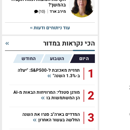
בהמשך?
|
מירב ארד
(10)
עוד ניתוחים ודעות
הכי נקראות במדור
היום
השבוע
החודש
1
תחזית מאכזבת ל-S&P500: "יעלה
ב-1.3% השנה"
2
מורגן סטנלי: המרוויחות הבאות מ-AI
הן המשתמשות בו
3
לר)
המדדים בארה"ב סגרו את השנה
החלשה בעשור האחרון