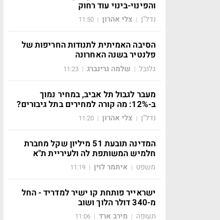
והפינוי-בינוי עוד רחוק
נדל"ן
צלי אהרון
11:50
|
|
הסיבה האמיתית לתנודות החריפות של
פלנטיר בשנה האחרונה
גלובל
שלמה גרינברג
11:23
|
|
מעבר לגבול תל אביב, במחיר נמוך
ב-12%: מה קורה למחירים בתל גיבורים?
נדל"ן
צלי אהרון
11:20
|
|
המדינה תובעת 51 מיליון שקל מחברת
חלמיש המשותפת לה ולעיריית ת"א
משפט
איתמר לוין
11:19
|
|
ישראייר פותחת קו ישיר למדריד - החל
מ-340 דולר הלוך ושוב
תעופה
מירב ארד
11:06
|
|