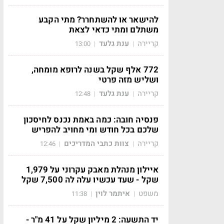
להישאר או להשתחרר? מתי הקבע
משתלם ומתי כדאי לצאת
קריירה
ענת גלעד
13:00
|
|
772 אלף שקל בשנה לרופא מומחה,
ושליש מזה פרטי
קריירה
ענת גלעד
12:48
|
|
פנסיה חובה: כמה באמת נכנס לחיסכון
שלכם בכל חודש ומי מחויב להפריש
קריירה
צוות כתבי המדריכים
12:46
|
|
איילון מנהלת מאבק עקרוני על 1,979
שקל - שעד עכשיו עלה לה 7,500 שקל
משפט
איתמר לוין
11:38
|
|
יד התשעה: 2 מיליון שקל על 41 מ"ר -