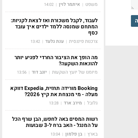
משפט
איתמר לוין
14:02
|
|
לעבוד, לקבל משכורת ואז לצאת לקניות:
ה
המתחם שמנסה ללמד ילדים איך עובד
כסף
צרכנות פיננסית
ענת גלעד
13:42
|
|
מה הופך את הציבור החרדי לפגיע יותר
להונאות השקעה?
מיומנו של יועץ השקעות
יוגב דוד
13:56
|
|
Booking מורידה תחזית, Expedia דווקא
מעלה - מי מנצחת את קיץ 2026?
גלובל
מירב ארד
13:28
|
|
רשות המסים באה לחפש, הבן שרף הכל
על המנגל - האב ברח ל-3 שבועות
בארץ
בן פלמון
13:04
|
|