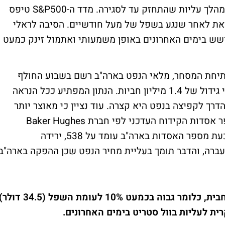
המדדים המובילים בוול סטריט רשמו אתמול מהלך עליות שהתחזק עד לסגירה. מדד ה-S&P500 טיפס
ת וזאת לאחר שנגע בשפל של מעל חודשיים. הסיבה לראלי
ש בימים האחרונים באופן משמעותי ואתמול זינק כמעט
י ה-EIA כשעה לאחר פתיחת המסחר, מלאי הנפט בארה"ב רשם בשבוע החולף
ירידה של 5.88 מיליון חביות וזאת לעומת צפי גידול של 1.4 מיליון חביות. הנתון המפתיע ככל הנראה
דרך לקפיצה בנפט היא קצרה. עוד נציין כי מאוצר יותר
אתמול (בשעה 20:00) התפרסם גם נתון מספר אסדות הקידוח העדכני לפי חברת Baker Hughes
שהצביע על סגירה של עוד 3 אסדות הפקה. כעת מספר האסדות בארה"ב עומד על 538, ירידה
96 אסדות בשנה שעברה, והדבר תומך בעליית מחיר הנפט שכן ההפקה בארה"ב
הבוקר מחיר החבית נסחר סביב 37.8 דולר לחבית, כלומר גבוה בכמעט 10% לעומת השפל (34.5 דו
רית לעליות בוול סטריט בימים האחרונים.