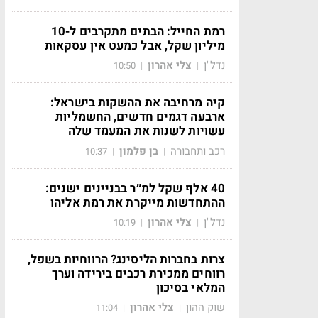
רמת החייל: הבתים מתקרבים ל-10
מיליון שקל, אבל כמעט אין עסקאות
נדל"ן
צלי אהרון
10:50
|
|
קיה מרחיבה את ההשקות בישראל:
ארבעה דגמים חדשים, החשמליות
עשויות לשנות את המעמד שלה
רכב ותחבורה
בן פלמון
10:37
|
|
40 אלף שקל למ״ר בבניינים ישנים:
ההתחדשות מייקרת את רמת אליהו
נדל"ן
צלי אהרון
10:19
|
|
צרות בחברות הליסינג? הרווחיות בשפל,
רווחים ממכירת רכבים בירידה וערך
המלאי בסיכון
שוק ההון
צלי אהרון
11:04
|
|