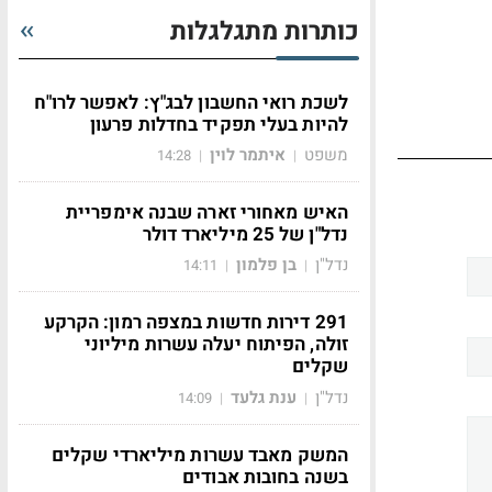
כותרות מתגלגלות
לשכת רואי החשבון לבג"ץ: לאפשר לרו"ח
להיות בעלי תפקיד בחדלות פרעון
משפט
איתמר לוין
14:28
|
|
האיש מאחורי זארה שבנה אימפריית
נדל"ן של 25 מיליארד דולר
נדל"ן
בן פלמון
14:11
|
|
291 דירות חדשות במצפה רמון: הקרקע
זולה, הפיתוח יעלה עשרות מיליוני
שקלים
נדל"ן
ענת גלעד
14:09
|
|
המשק מאבד עשרות מיליארדי שקלים
בשנה בחובות אבודים