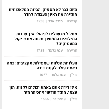
הזום כבר לא מספיק: הבינה המלאכותית
מחזירה את ראיון העבודה לחדר
קריירה
מירב ארד
17:38
|
|
מסלול מכשולים לניהול: איך שירות
המילואים הממושך משנה את שיקולי
המעסיקים?
קריירה
ענת גלעד
17:38
|
|
העלויות הנלוות שמפילות תקציבים: כמה
באמת עולה לקנות דירה
נדל"ן
ענת גלעד
16:57
|
|
איזו דירה אתם באמת יכולים לקנות: הון
עצמי, החזר חודשי ויחס ההחזר
נדל"ן
עמית בר
16:56
|
|