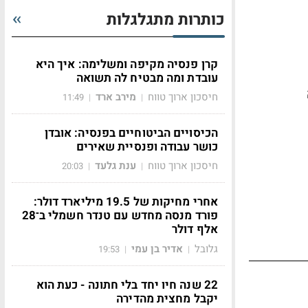
כותרות מתגלגלות
קרן פנסיה מקיפה ומשלימה: איך היא
עובדת ומה מבטיח לה תשואה
חיסכון ארוך טווח
מירב ארד
11:49
|
|
הכיסויים הביטוחיים בפנסיה: אובדן
כושר עבודה ופנסיית שאירים
חיסכון ארוך טווח
ענת גלעד
20:03
|
|
אחרי מחיקות של 19.5 מיליארד דולר:
פורד מנסה מחדש עם טנדר חשמלי ב־28
אלף דולר
גלובל
אדיר בן עמי
19:53
|
|
22 שנה חיו יחד בלי חתונה - כעת הוא
יקבל מחצית מהדירה