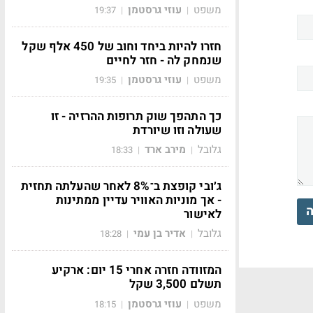
משפט
עוזי גרסטמן
19:37
|
|
חזרו להיות ביחד וחוב של 450 אלף שקל
שנמחק לה - חזר לחיים
משפט
עוזי גרסטמן
19:35
|
|
כך התהפך שוק תרופות ההרזיה - זו
שעולה וזו שיורדת
גלובל
מירב ארד
18:33
|
|
ג׳ובי קופצת ב־8% לאחר שהעלתה תחזית
- אך מוניות האוויר עדיין ממתינות
ה
לאישור
גלובל
אדיר בן עמי
18:28
|
|
המזוודה חזרה אחרי 15 יום: ארקיע
תשלם 3,500 שקל
משפט
עוזי גרסטמן
18:15
|
|