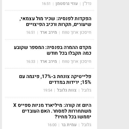
נדל"ן
עוזי גרסטמן
16:51
|
|
הפקדות לפנסיה: שכיר מול עצמאי,
שיעורים, תקרות ורכיב הפיצויים
חיסכון ארוך טווח
מירב ארד
16:51
|
|
מקדם ההמרה בפנסיה: המספר שקובע
כמה תקבלו בכל חודש
חיסכון ארוך טווח
מירב ארד
16:33
|
|
פלייטיקה צונחת ב-17%, פיגמה עם
15%; ירידות במדדים
גלובל
צוות גלובל
19:54
|
|
היום זה קורה: מיליארד מניות ספייס X
משתחררות למסחר. האם העובדים
יממשו בכל מחיר?
גלובל
עמית בר
16:00
|
|