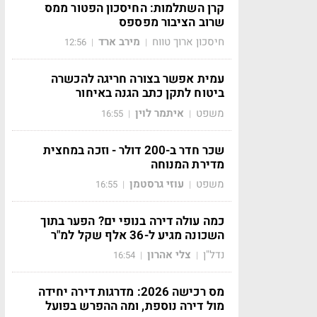
קרן השתלמות: החיסכון הפטור ממס
שרוב הציבור מפספס
חיסכון ארוך טווח
מירב ארד
12:56
|
|
עמית אפשר בצורה חריגה להכשרה
ביטוח לתקן כתב הגנה באיחור
משפט
איתמר לוין
16:55
|
|
שכר חדר ב-200 דולר - וזכה במחצית
מדירת המנוחה
משפט
עוזי גרסטמן
16:55
|
|
כמה עולה דירה בנופי ים? הפער בתוך
השכונה מגיע ל-36 אלף שקל למ"ר
נדל"ן
צלי אהרון
16:54
|
|
מס רכישה 2026: מדרגות דירה יחידה
מול דירה נוספת, ומה ההפרש בפועל