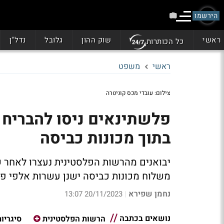
הירשמו
ראשי
שוק ההון
גלובל
נדל"ן
כל הכותרות
ראשי
משפט
צילום: עובדי מכס קוניטרה
בתוך מכונות כביסה
יבואנים מהרשות הפלסטינית נעצרו לאחר ש
משלוח מכונות כביסה ישנן עשרות אלפי פק
נחמן שפירא
20/11/2023 13:07
|
נושאים בכתבה
הרשות הפלסטינית
סיגריות