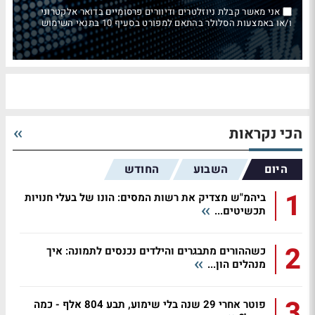
אני מאשר קבלת ניוזלטרים ודיוורים פרסומיים בדואר אלקטרוני
ו/או באמצעות הסלולר בהתאם למפורט בסעיף 10 בתנאי השימוש
הכי נקראות
היום
השבוע
החודש
1
ביהמ"ש מצדיק את רשות המסים: הונו של בעלי חנויות
תכשיטים...
2
כשההורים מתבגרים והילדים נכנסים לתמונה: איך
מנהלים הון...
3
פוטר אחרי 29 שנה בלי שימוע, תבע 804 אלף - כמה