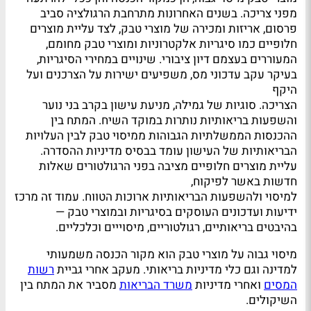
מפני צריכה. בשנים האחרונות מתרחבת הרגולציה סביב
פרסום, אריזות ומכירה של מוצרי טבק, לצד עליית מוצרים
חלופיים כמו סיגריות אלקטרוניות ומוצרי טבק מחומם,
המעוררים בעצמם דיון ציבורי. שינויים במחירי הסיגריות,
בעיקר עקב עדכוני מס, משפיעים ישירות על הצרכנים ועל
היקף
הצריכה. סוגיות של גמילה, מניעת עישון בקרב בני נוער
והשפעות בריאותיות נותרות במוקד השיח. המתח בין
ההכנסות הממשלתיות הגבוהות ממיסוי טבק לבין העלויות
הבריאותיות של העישון עומד בבסיס מדיניות ההסדרה.
עליית מוצרים חלופיים מציבה בפני הרגולטורים שאלות
חדשות באשר לפיקוח,
למיסוי ולהשפעות הבריאותיות ארוכות הטווח. עמוד זה מרכז
ידיעות ועדכונים העוסקים בסיגריות ובמוצרי טבק —
בהיבטים בריאותיים, רגולטוריים, מיסוייים וכלכליים.
מיסוי גבוה על מוצרי טבק הוא מקור הכנסה משמעותי
למדינה וגם כלי מדיניות בריאותי. מעקב אחרי גביית
רשות
המסים
ואחרי מדיניות
משרד הבריאות
מסביר את המתח בין
השיקולים.