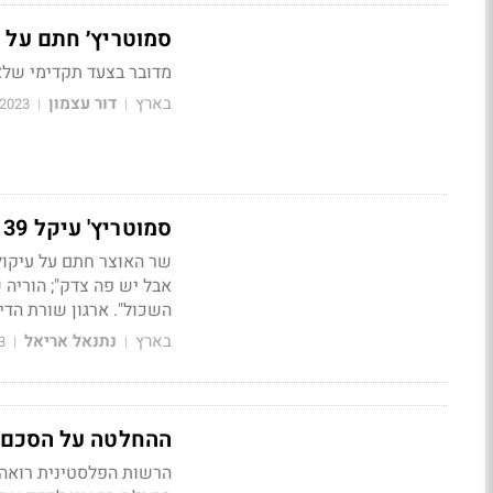
סמוטריץ׳ חתם על קיזוז כפול של 100 מיל
מדובר בצעד תקדימי שלא
בארץ
דור עצמון
/2023
|
|
סמוטריץ' עיקל 139 מיליון שקל מהרשות הפלסטינית למשפחות נפגעי טרור
שר האוצר חתם על עיקול
אבל יש פה צדק"; הוריה 
השכול". ארגון שורת הדין
בארץ
נתנאל אריאל
3
|
|
ההחלטה על הסכם 
הרשות הפלסטינית רואה א