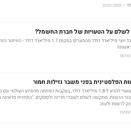
ד
22/01/2020
|
 לשלם על הטעויות של חברת החשמל?
חברת החשמל מוכנה לקבל חצי מיליארד דולר מהמצרים במקום 1.7 מיליארד דולר - הווית
ראשונה
18/10/
ות הפלסטינית בפני משבר נזילות חמור
הצפי הוא לפער מימון שעשוי להגיע ל-1.8 מיליארד דולר, בעקבות הפחתה מהסיוע העולמי ו
ור הרשות. מתקשה לשלם לעובדי מדינה ולספקים. "התחזית מדאיגה מ
נק לרשות ולעזה
19/09/