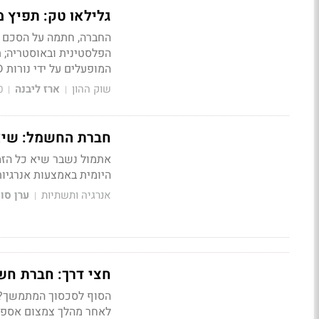
גלילאו טק: תפיץ מ
הפלסטינית ובאוסטריה; תה
המופעלים על ידי נורות LED וקרני UV
שוק ההון
ארז ליבנה
0
|
|
חברת החשמל: שיא חדש - 27% מהחשמל הופק באמצ
אתמול נשבר שיא כל הזמ
היומית באמצעות אנרגיות מתחדשות ע
אנרגיה ותשתיות
ערן סו
|
חצי דרך: חברת חשמל קיבלה 920 מיליון
לאחר מהלך צמצום אספק