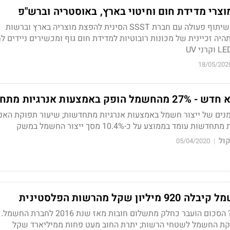
וצרי מדידת חום וחיטוי בארץ, באוסטריה וברש"פ
החברה, חתמה על הסכם שיתוף פעולה עם חברת SSST הסינית להפצת מוצריה בארץ וברשות
יה זכיינית של מכונות רובוטיות למדידת חום גוף ומכשירים ניידים לח
18/05/202
עות אנרגיות מתחדשות
נים של ייצור חשמל באמצעות אנרגיות מתחדשות; שיעור תפוקת האנר
ומד בממוצע על כ-10.4% מסך ייצור החשמל במשק
קול
05/04/2020
|
 שקל מהרשות הפלסטינית
הסוף לסכסוך המתמשך? הסכום הועבר כחלק מתשלום חובות מאז שנת 2016 
ת החשמל לשטחי הרשות; יתרת החוב מעט פחות ממיליארד שקל