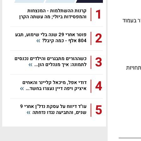
1
קרנות ההשתלמות - המנצחות
והמפסידות ביולי; מה עשתה הקרן
ר בעמוד
שלכם?
2
פוטר אחרי 29 שנה בלי שימוע, תבע
804 אלף - כמה קיבל?
3
כשההורים מתבגרים והילדים נכנסים
לתמונה: איך מנהלים הון...
חויות
4
דודי אפל, מיכאל קליינר והאחים
איציק ויפה דיין נעצרו בחשד...
5
עו"ד דיווח על עסקת נדל"ן אחרי 9
שנים, והתביעה נגדו נדחתה