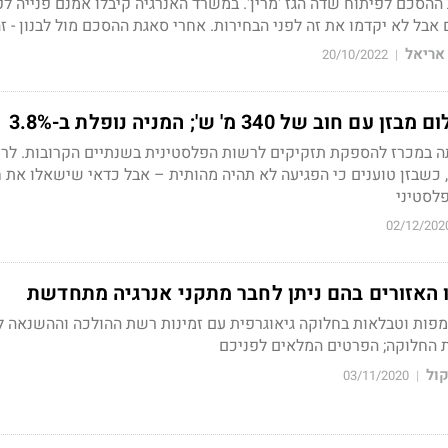
הסכם לפיתוח שדה הגז 'מרין'. במשרד האנרגיה קיבלו אמנם פנייה ל
בל לא יקדמו את זה לפני הבחירות. אחרי סאגת ההסכם מול לבנון - זה 
אריאל
20/10/2022
|
של 340 מ' ש'; המניה נופלת ב-3.8%
תה במכרז להספקת תזקיקים לרשות הפלסטינית בשנתיים הקרובות. לר
יליון שקל, כשבזן טוענים כי הפגיעה לא תהיה מהותית – אבל כדאי שישאלו את
לסטיני
02/12/202
האזורים בהם ניתן לחבר מתקני אנרגיה מתחדשת
ת וטבלאות בחלוקה גיאוגרפית עם זמינות רשת ההולכה וההשנאה ל
 החלוקה; הפרטים המלאים לפניכם
קול
03/11/2020
|