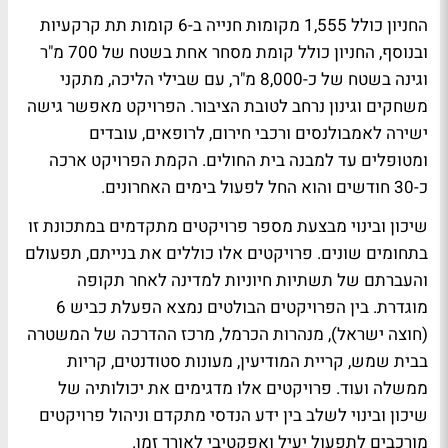
החניון כולל 1,555 מקומות חנייה ב-6 קומות תת קרקעיות
ובנוסף, החניון כולל קומת מסחר אחת בשטח של 700 מ"ר
וגינה בשטח של כ-8,000 מ"ר, עם שבילי הליכה, מתקני
משחקים וגינון נרחב לטובת הציבור. הפרויקט מאפשר גישה
ישירה לאמבולנסים ורכבי חירום, לרופאים, עובדים
ומטופלים עד למבנה בית החולים. הקמת הפרויקט ארכה
כ-30 חודשים והוא החל לפעול בימים האחרונים.
שיכון ובינוי מבצעת מספר פרויקטים מתקדמים במתכונת זו
בתחומים שונים. פרויקטים אלו כוללים את בנייתם, תפעולם
והעברתם של תשתיות חיוניות למדינה לאחר תקופה
מוגדרת. בין הפרויקטים הבולטים נמצא הפעלת כביש 6
(חוצה ישראל), מנהרות הכרמל, מרכז ההדרכה של המשטרה
בבית שמש, קריית המודיעין, מעונות סטודנטים, קריות
ממשלה ועוד. פרויקטים אלו מדגימים את יכולותיה של
שיכון ובינוי לשלב בין ידע הנדסי מתקדם וניהול פרויקטים
מורכבים לתפעול יעיל ואפקטיבי לאורך זמן.