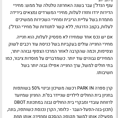
צילום: יחצ
ענף הנדל"ן עבר בשנה האחרונה טלטלה של ממש: מחירי
הדירות ירדו וחזרו לעלות, מחירי המשרדים נמצאים בירידה
מתמדת בשל עליית הריבית ומחירי השכירות ממשיכים
לעלות, בקצב הדרגתי, ללא קשר לתנודות של מחירי הנדל"ן.
אם יש נכס אחד שמחירו לא מפסיק לעלות, הוא חנייה.
מחירי החנייה עולים בעקביות בשל כניסת עוד רכבים לשוק
וצפיפות, וכמה שהקרבה לאזור המרכז הצפוף גבוהה יותר,
המחירים גבוהים עוד יותר. כשמדברים על מוסדות ציבור, כמו
בתי חולים למשל, ערך החנייה אפילו גבוה יותר בשל
חשיבותו.
קרן ספרה PARK IN רכשה משיכון ובינוי 50% בשותפות
בחניון בית החולים לילדים שניידר בפ"ת. החניון שמיועד
לרווחת עובדי ומבקרי בית החולים נבנה במתכונת DBOT
(תכנן-בנה-הפעל-העבר - כלומר, הקרן נכנסת כשותפה, בונה,
מפעילה אותו למשך תקופה ההסכם ומחזירה אותו תחת