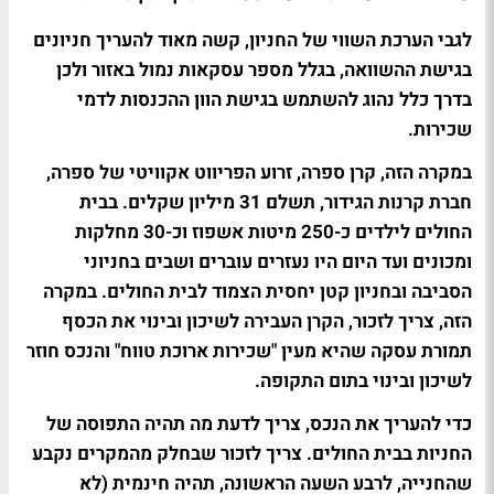
לגבי הערכת השווי של החניון, קשה מאוד להעריך חניונים
בגישת ההשוואה, בגלל מספר עסקאות נמול באזור ולכן
בדרך כלל נהוג להשתמש בגישת הוון ההכנסות לדמי
שכירות.
במקרה הזה, קרן ספרה, זרוע הפריווט אקוויטי של ספרה,
חברת קרנות הגידור, תשלם 31 מיליון שקלים. בבית
החולים לילדים כ-250 מיטות אשפוז וכ-30 מחלקות
ומכונים ועד היום היו נעזרים עוברים ושבים בחניוני
הסביבה ובחניון קטן יחסית הצמוד לבית החולים. במקרה
הזה, צריך לזכור, הקרן העבירה לשיכון ובינוי את הכסף
תמורת עסקה שהיא מעין "שכירות ארוכת טווח" והנכס חוזר
לשיכון ובינוי בתום התקופה.
כדי להעריך את הנכס, צריך לדעת מה תהיה התפוסה של
החניות בבית החולים. צריך לזכור שבחלק מהמקרים נקבע
שהחנייה, לרבע השעה הראשונה, תהיה חינמית (לא