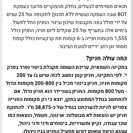
תנאים מסוימים לבעלים, בחלק מהמקרים מדובר בעסקת
BOT שבה העסקה נעשית ללא תכנון) לתקופה של 25 שנים
על ידי סולל בונה מקבוצת שיכון ובינוי. החניון החל לפעול
בימים אלה בתעריף של 25 שקלים ליום חניה; החניון כולל
1,555 מקומות חנייה ב-6 קומות תת קרקעיות כולל קומת
מסחר וגן רחב ידיים לטובת הציבור.
כמה עולה חניון?
בתקינה השמאית, עריכת השומה מקבלת ביטוי נפרד בפרק
י'. לפי התקינה, חניון קטן נחשב לכזה שיש בו עד 200
מקומות חניה, חניון בינוני מכיל בין 200-800 מקומות וגדול
- מעל 800 מקומות. החניון בשניידר הוא חניון גדול. אם
להתחשב בגודל הממוצע בתקן, יוצא כי רק מקומות החנייה
צפויים להיות להערכתנו בגודל של כ-38,875 מ"ר. להחזקת
חניון יש הוצאות לא מבוטלות: ארנונה, חשמל, הוצאות כמו
שכר עבודה, נקיון ומשרדיות, ביטוחים ודני ודני ניהול,
שהוא הרווח שאותו דורש מפעיל החניון בגין ניהולו.