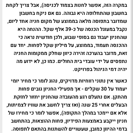
במקרה הזה, אפשר לחנות בצמוד לכניסה), אבל צריך לקחת
בחשבון שהתחלופה היא גבוהה. גם אם ניקח בחשבון
שמדובר בתפוסה מלאה בממוצע של מקום חניה אחד ליום,
נקבל במעוגל הכנסה של כ-39 אלף שקל. ההנחה היא
שהחניון יעבוד גם בסופי שבוע, ולכן חודשית נראה כי
ההכנסה תעמוד, בממוצע, על מיליון שקל לפחות. יחד עם
זאת, מדובר בהערכה זהירה כיוון שחלק ממקומות החניה
נתפסים על ידי עובדי בית החולים. כמו כן, לא ידוע מה
יהיה דמי הניהול בפרויקט.
כאשר אין נתוני רווחיות מדויקים, נהוג לומר כי מחיר יומי
יעמוד על 30 שקלים - אך מפעילי החניון גובים פחות
מהתקן. אם נתעלם רגע מהעובדה שהחניון יחזור לחזקת
הבעלים אחרי 25 שנה (ואז צריך לחשב את שוויו לצמיתות,
אלא אם יימכר במהלך התקופה), אפשר לומר כי מחירו של
חניון ייקבע באמצעות הפידיון, פחות ההוצאות, בהתחשב
בדמי ההיוון כמובן, שעשויים להשתנות בהתאם לתפוסה.