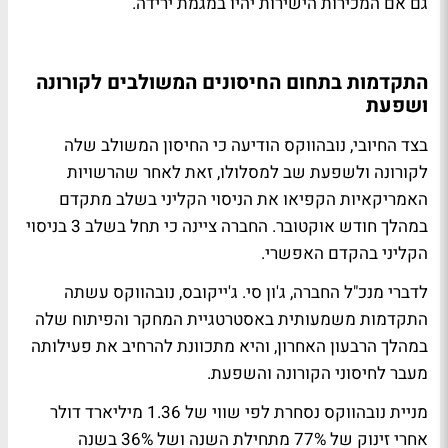
גם אם המכירות הישירות יהיו במגמת ירידה.
התקדמות בתחום החיסונים המשולבים לקורונה
ושפעת
בצד החיובי, נובהווקס הודיעה כי החיסון המשולב שלה
לקורונה ולשפעת שב למסלולו, זאת לאחר שהרשויות
האמריקאיות הקפיאו את הניסוי הקליני בשלב מתקדם
במהלך חודש אוקטובר. החברה ציינה כי תחל בשלב 3 בניסוי
הקליני בהקדם האפשרי.
לדברי מנכ"ל החברה, ג'ון סי. ג'ייקובס, נובהווקס עשתה
התקדמות משמעותית באסטרטגיית המחקר והפיתוח שלה
במהלך הרבעון האחרון, והיא מתכוונת להרחיב את פעילותה
מעבר לחיסוני הקורונה והשפעת.
מניית נובהווקס נסחרת לפי שווי של 1.36 מיליארד דולר
אחרי זינוק של 77% מתחילת השנה ושל 36% בשנה