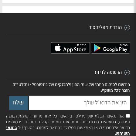
הורדת אפליקציה
הרשמה לדיוור
הירשם לסיכום היומי של שוק ההון ולמבזקים של ביזפורטל - ניוזלטרים
חובה לכל משקיע
אני מאשר קבלת שני ניוזלטרים, אשר כל אחד מהווה רשימת תפוצה
נפרדת, בנושאים סיכום יומי והתראות חמות וקבלת דיוורים פרסומיים
בדואר אלקטרוני ו/ או באמצעות הסלולר בהתאם למפורט בסעיף 10
בתנאי
השימוש