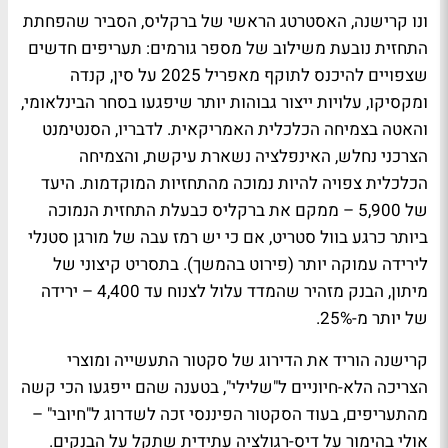
ונו קרישנה, האסטרטג הראשי של ברקליס, הסביר שהפחתת
התחזית נובעת משילוב של מספר גורמים: תעריפים חדשים
שצפויים להיכנס לתוקף מאפריל 2025 על סין, קנדה
ומקסיקו, עלויות ייצור גבוהות יותר שיפגעו בסחר הבינלאומי,
והאטה בצמיחה הכלכלית האמריקאית. לדבריו, הסנטימנט
הצרכני נחלש, האינפלציה נשארת עיקשת, והצמיחה
הכלכלית צפויה להיות נמוכה מהתחזיות המוקדמות. היעד
של 5,900 – ממקם את ברקליס כבעלת התחזית הנמוכה
ביותר כרגע בוול סטריט, אם כי יש רמז עבה של מורגן סטנלי
לירידה עמוקה יותר (פירוט בהמשך). בתסריט קיצוני של
מיתון, הבנק מזהיר שהמדד עלול לצנוח עד 4,400 – ירידה
של יותר מ-25%.
קרישנה הוריד את הדירוג של סקטור התעשייה ומוצרי
הצריכה הלא-חיוניים ל"שלילי", בטענה שהם ייפגעו הכי קשה
מהתעריפים, בעוד הסקטור הפיננסי זכה לשדרוג ל"חיובי" –
אולי בהימור על דיס-רגולציה עתידית שתקל על הבנקים.