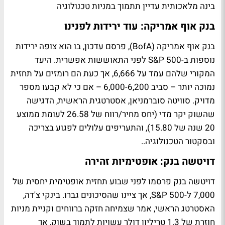
בינה מלאכותית עדיין תתמוך במניות טכנולוגיה
בנק אוף אמריקה: עוד ירידות לפנינו
בנק אוף אמריקה (BofA), פרסם עדכון, בו הוא צופה ירידות
נוספות ב-S&P 500 לפני התאוששות אפשרית. היעד
המקורי שלהם עמד על 6,666, אך כעת הם רומזים על תחזית
נמוכה יותר – סביב 6,000-6,200 – אם כי לא קבעו מספר
מדויק. סוויטה סוברמניאן, אסטרטגית הראשית, הדגישה
שהשוק יקר מדי (יחס מחיר/רווח של 26.58 לעומת ממוצע
20 שנה של 15.80), והתעריפים עלולים לפגוע בצריכה
ובסקטור הטכנולוגיה..
דויטשה בנק: אופטימיות זהירה
דויטשה בנק פרסמו לפני שבוע תחזית אופטימית יחסית של
7,000 ל-S&P 500, אך ציינו שהסיכונים גברו. בינקי צ'דה,
האסטרטג הראשי, אמר שצמיחה חזקה ברווחים וקניית מניות
חוזרת של 1.3 טריליון דולר עשויות לתמוך בשוק, אך