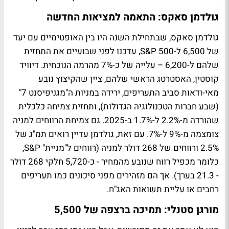
גולדמן סאקס: התאמה למציאות החדשה
גולדמן סאקס, שבתחילת השנה היו בין האופטימיים עם יעד
של 6,500 ל-S&P 500, עדכנו לפני שבועיים את התחזית
שלהם ל-6,200 – עלייה של כ-7% מהרמה הנוכחית. דיוויד
קוסטין, האסטרטג הראשי שלהם, ציין שהקיצוץ נובע
מאי-ודאות סביב התעריפים, ירידה במניות ה"מגניפיסנט 7"
(שבע חברות הטכנולוגיה הגדולות), ותחזית צמיחה כלכלית
שהורדה מ-2.2% ל-1.7% ב-2025. גם צמיחת הרווחים למניה
צומצמה מ-9% ל-7%. עם זאת, גולדמן עדיין רואים תמ"ג של
2.5% ורווחים של 268 דולר למניה (רווחים ל"מניית" S&P,
כלומר מכפיל רווח שנובע מהמחיר - כ-5,720 חלקי 268 דולר
- 21.3 בערך). אך הם מזהירים מפני סיכונים כמו תעריפים
רחבים או עליית תשואות האג"ח.
מורגן סטנלי: תמיכה ברצפה של 5,500