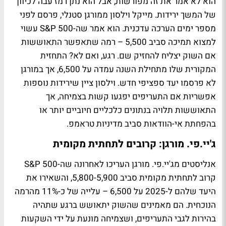
הוא לא אמר את זה מפורשות, אבל הוא נתן רמז עבה לכיוון
של המשך ירידות. מייקל וילסון ממורגן סטנלי, פרסם לפני
מספר ימים הערכה עדכנית. הוא אמר שה-S&P 500 עשוי
למצוא תמיכה סביב 5,500 – רמה שתאפשר התאוששות
אם השוק יצליח להחזיק שם. רגע, ואם לא? התחזית
המקורית שלו מתחילת השנה עמדה על 6,500, אך במורגן
לא פרסמו יעד ספציפי חדש. וילסון ציין שירידות נוספות
אפשריות אם התעריפים יפגעו קשות בצמיחה, אך
התאוששות תלויה בנתונים כלכליים חיוביים יותר או
בהפחתת אי-הוודאות סביב מדיניות טראמפ.
ג'יי.פי. מורגן: קרובים לתחתית מקומית
אנליסטים מג'יי.פי. מורגן העריכו לאחרונה שה-S&P 500
קרוב לתחתית מקומית סביב 5,800-5,900, והשאירו את
היעד שלהם ל-2025 על 6,500 – עלייה של כ-11% מהרמה
הנוכחית. הם מאמינים שהשוק יתאושש ברגע שתהיה
בהירות לגבי התעריפים, ושצמיחה מונעת על ידי השקעות