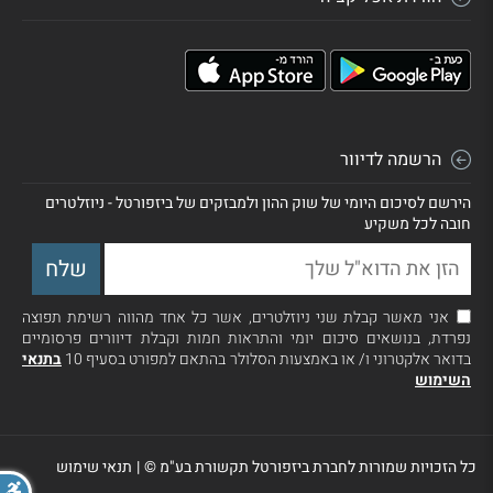
הרשמה לדיוור
הירשם לסיכום היומי של שוק ההון ולמבזקים של ביזפורטל - ניוזלטרים
חובה לכל משקיע
אני מאשר קבלת שני ניוזלטרים, אשר כל אחד מהווה רשימת תפוצה
נפרדת, בנושאים סיכום יומי והתראות חמות וקבלת דיוורים פרסומיים
בדואר אלקטרוני ו/ או באמצעות הסלולר בהתאם למפורט בסעיף 10
בתנאי
השימוש
כל הזכויות שמורות לחברת ביזפורטל תקשורת בע"מ ©
|
תנאי שימוש