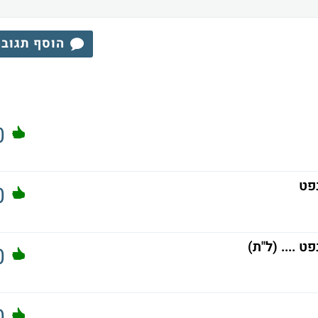
הוסף תגוב
0
פט
0
 .... (ל"ת)
0
0