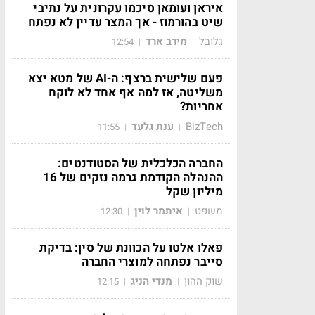
איראן ועומאן סיכמו עקרונית על נתיבי
שיט בהורמוז - אך המצר עדיין לא נפתח
גלובל
מירב ארד
12:54
|
|
פעם שלישית ברצף: ה-AI של מטא יצא
משליטה, אז למה אף אחד לא לוקח
אחריות?
BizTech
ענת גלעד
11:55
|
|
החברה הכלכלית של הסטודנטים:
ההנהלה הקודמת גרמה נזקים של 16
מיליון שקל
משפט
איתמר לוין
12:30
|
|
פאלו אלטו על הכוונת של סין: בדיקת
סייבר נפתחה למוצרי החברה
שוק ההון
מנדי הניג
12:15
|
|