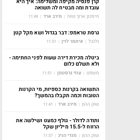
קרן פנסיה מקיפה ומשלימה: איך היא
עובדת ומה מבטיח לה תשואה
חיסכון ארוך טווח
מירב ארד
11:49
|
|
גרסת טראמפ: דבר בגדול ושא מקל קטן
גלובל
איתמר לוין
11:51
|
|
ביטלה מכירת דירה שעות לפני החתימה -
ולא תשלם כלום
משפט
עוזי גרסטמן
11:51
|
|
התשואה בקרנות כספיות, מי הקרנות
הטובות וכמה תקבלו בהמשך?
שוק ההון
מירב ארד
11:41
|
|
ותודה לדולר - גולף כמעט ושילשה את
הרווח ל-15.5 מיליון שקל
שוק ההון
מנדי הניג
11:37
|
|