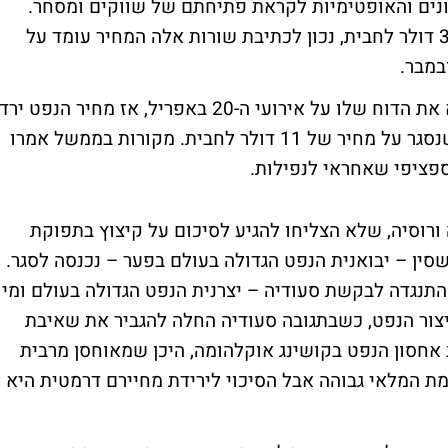
ונים והאופטימיות לקראת פתיחתם של שווקים ומסחר.
בתחילת החודש חבית נפט גולמי עמדה על 34 דולר לחבית, נכון לכתיבת שורות אלה המחיר עומד על
בימים הקרובים הממשל בארצות הברית יוציא את הדוח שלו על אירועי ה-20 באפריל, אז מחיר הנפט ירד
למינוס 38 דולר לראשונה בהיסטוריה, לפני שנסגר על מחיר של 11 דולר לחבית. מקורות בממשל אמרו
 ספציפי שאחראי לנפילות.
 ורוסיה, שלא הצליחו להגיע לסיכום על קיצוץ בתפוקת
סין – יבואנית הנפט הגדולה בעולם בפער – נכנסה לסגר.
תנגדה לבקשת סעודיה – יצרנית הנפט הגדולה בעולם ומי
צור הנפט, כשבתגובה סעודיה החלה להגביר את שאיבת
חסון הנפט בקושינג אוקלהומה, היכן שמאוחסן מרבית
מת המלאי גבוהה אבל הסיכוי לירידת מחיירם דרמטית היא