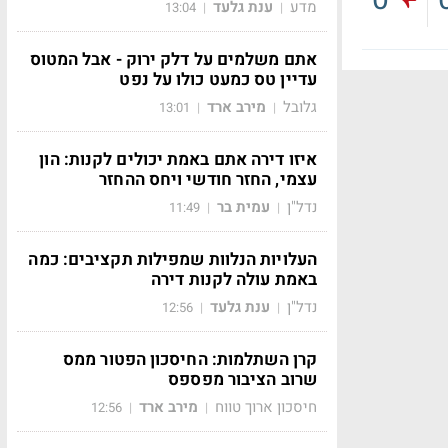
מדע
ענת גלעד
13:04
|
|
אתם משלמים על דלק ירוק - אבל המטוס
עדיין טס כמעט כולו על נפט
גלובל
מירב ארד
13:01
|
|
איזו דירה אתם באמת יכולים לקנות: הון
עצמי, החזר חודשי ויחס ההחזר
נדל"ן
עמית בר
11:49
|
|
העלויות הנלוות שמפילות תקציבים: כמה
באמת עולה לקנות דירה
נדל"ן
ענת גלעד
12:56
|
|
קרן השתלמות: החיסכון הפטור ממס
שרוב הציבור מפספס
חיסכון ארוך טווח
מירב ארד
12:56
|
|