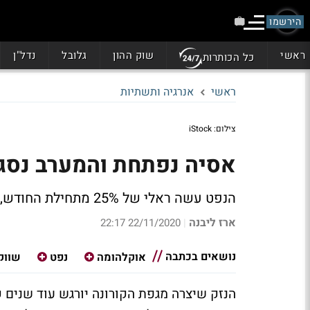
הירשמו
ראשי
שוק ההון
גלובל
נדל"ן
כל הכותרות
ראשי
אנרגיה ותשתיות
צילום: iStock
אסיה נפתחת והמערב נסגר
הנפט עשה ראלי של 25% מתחילת החודש, אבל רמת המלאי עלתה; לאן הולך הנפט מכאן?
ארז ליבנה
22/11/2020 22:17
|
נושאים בכתבה
אוקלהומה
נפט
שווקי
הנזק שיצרה מגפת הקורונה יורגש עוד שנים 