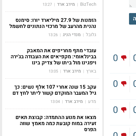
BizTech
מירב ארד
13:27
|
|
ה
הזמנות של 27.9 מיליארד יורו: סימנס
נהנית מהרעב של מרכזי הנתונים לחשמל
גלובל
מנדי הניג
13:26
|
|
עובדי מתף מחריפים את המאבק
0
בבינלאומי: מקפיאים את העבודה בג'ירה
ויפגינו מול ביתו של צדיק בינו
בארץ
מירב ארד
13:05
|
|
0
עקב 15 שנה אחרי 107 אלף נשים: כך
גיל המעבר המוקדם קשור ליתר לחץ דם
מדע
מירב ארד
13:04
|
|
0
מצאו את מנוע ההתמדה: קבוצת תאים
זעירה במוח קובעת כמה מאמץ שווה
הפרס
0