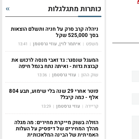
כותרות מתגלגלות
ניהלה קרב סרק על חניה ותשלם הוצאות
בסך 525,000 שקל
משפט
איתמר לוין, עוזי גרסטמן
13:41
|
|
המעגל שנסגר: גד זאבי מנסה לרכוש את
קבוצת גדות - ואיתה נתח בנמל חיפה
שוק ההון
עוזי גרסטמן
13:36
|
|
פוטר אחרי 29 שנה בלי שימוע, תבע 804
אלף - כמה קיבל?
קריירה
עוזי גרסטמן
13:29
|
|
הזולה בשוק מייקרת מחירים: מה מגלה
מהלך המחירים של דיפסיק על העלות
האמיתית של הבינה המלאכותית