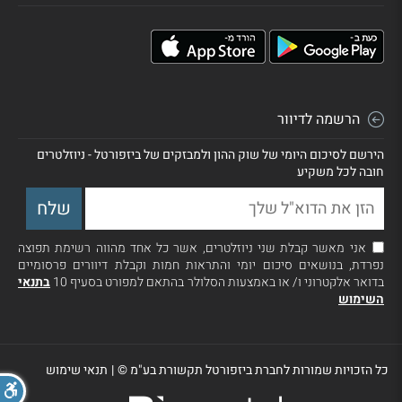
הרשמה לדיוור
הירשם לסיכום היומי של שוק ההון ולמבזקים של ביזפורטל - ניוזלטרים
חובה לכל משקיע
אני מאשר קבלת שני ניוזלטרים, אשר כל אחד מהווה רשימת תפוצה
נפרדת, בנושאים סיכום יומי והתראות חמות וקבלת דיוורים פרסומיים
בדואר אלקטרוני ו/ או באמצעות הסלולר בהתאם למפורט בסעיף 10
בתנאי
השימוש
כל הזכויות שמורות לחברת ביזפורטל תקשורת בע"מ ©
|
תנאי שימוש