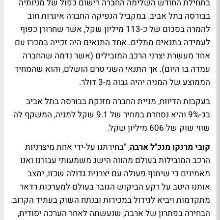
בתחילת החודש השלימה החברה רישום כפול של מניותיה
בבורסה בתל אביב. במקביל הנפיקה החברה איגרות חוב
להמרה בסכום של כ-113 מיליון שקל, אשר שחרורן כפוף
לעמידה בתנאים מתלים. אחד התנאים היה זכייה במכרז עם
אחד מעשרת יצרני הרכב המובילים (אשר נדמה שהחברה
עמדה בו היום). אך התנאי השני טרם הושלם, והוא שהמחיר
הממוצע של המניה יהיה גבוה מ-3 דולר.
בעקבות הדיווח, מניית החברה מזנקת בבורסה בתל אביב
בכ-9% והיא נסחרת במחיר של 9.1 שקל למניה, המשקף לה
שווי שוק של 606 מיליון שקל.
קובי מרנקו מנכ"ל ארבה
, "בחירתנו על-ידי אחת מיצרניות
הרכב המובילות בעולם מהווה הישג משמעותי עבורנו ואנו
מאמינים כי שיתוף פעולה עם יצרנית גדולה שכזו, ימצב
אותנו היטב על רקע הביקוש הגובר בעולם למערכות רדאר
מתקדמות ויביא לגידול במכירות ובנתח השוק בעתיד הקרוב.
הבחירה בפתרון של ארבה, שנעשתה לאחר הערכה יסודית,