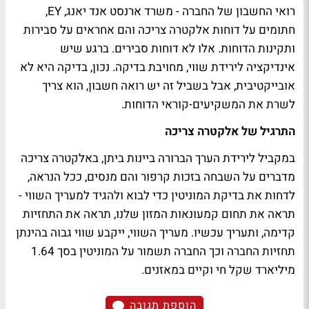
רואי החשבון של החברה - משרד ארנסט אנד יאנג, EY,
חתומים על דוחות אלקטרה צריכה והם אחראים על סבירות
ותקינות הדוחות. אלו לא דוחות סבירים. ברגע שיש
אינדיקציה לירידת שווי, מחויבת בדיקה. נכון, בדיקה היא לא
אובייקטיבית, אבל בשביל זה יש רואה חשבון, הוא צריך
לשרת את המשקיעים-קוראי הדוחות.
התרגיל של אלקטרה צריכה
במקביל לירידת הערך הברורה ביינות ביתן, באלקטרה צריכה
מדברים על השבחה בזכות קרפור והם מנסים, ככל הנראה,
לדחות את בדיקת המוניטין כדי לבוא ולהגיד למעריך השווי -
תראה את תחום קמעונאות המזון שלנו, תראה את התחזיות
קדימה, ותעריך עכשיו. מעריך השווי, ייקבע שווי גבוה בהינתן
תחזיות החברה וכך החברה תשמור על המוניטין בסך 1.64
מיליארד שקל חי וקיים במאזנים.
הוספת תגובה