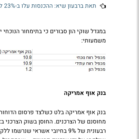
תאת ברבעון שיא: ההכנסות עלו ב-23% ל-52.9 מיליון דולר; הצבר ל-615 מיליון דולר
במגדל שוקי הון סבורים כי בתימחור הנוכחי י
משמעותי:
בנק אוף אמריקה
בנק אוף אמריקה בלט כשלצד פרסום הדוחות 
מחוסנם של הצרכנים. החוסן בשוק הצרכני בא
רבעונית של 9% בחיובי אשראי שנר