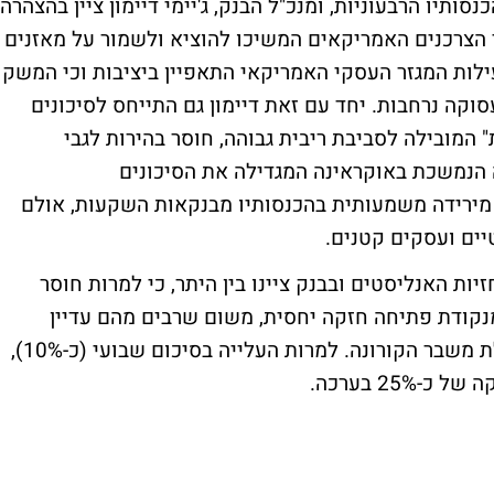
נסותיו הרבעוניות, ומנכ"ל הבנק, ג'יימי דיימון ציין בהצהרה
 הצרכנים האמריקאים המשיכו להוציא ולשמור על מאזנים
פעילות המגזר העסקי האמריקאי התאפיין ביציבות וכי המשק
וקה נרחבות. יחד עם זאת דיימון גם התייחס לסיכונים
 המובילה לסביבת ריבית גבוהה, חוסר בהירות לגבי
הנמשכת באוקראינה המגדילה את הסיכונים
הוא מירידה משמעותית בהכנסותיו מבנקאות השקעות, אולם
יים ועסקים קטנים.
זיות האנליסטים ובבנק ציינו בין היתר, כי למרות חוסר
 מנקודת פתיחה חזקה יחסית, משום שרבים מהם עדיין
מחזיקים בחסכונות ובמזומנים שצברו מתחילת משבר הקורונה. למרות העלייה בסיכום שבועי (כ-10%),
25 בערכה.