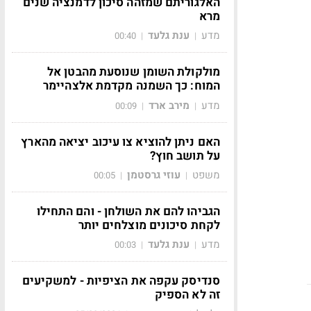
האלגוריתם שמזהה סיכון לדמנציה שנים
מרא
מדע
ענת גלעד
00:40
|
|
מולקולת השומן שנוסעת מהבטן אל
המוח: כך השמנה מקדמת אלצהיימר
מדע
מירב ארד
00:09
|
|
האם ניתן להוציא צו עיכוב יציאה מהארץ
על תושב חוץ?
משפט
עוזי גרסטמן
00:05
|
|
הגביהו להם את השולחן - והם התחילו
לקחת סיכונים מוצלחים יותר
מדע
ענת גלעד
00:03
|
|
סנדיסק עקפה את הציפיות - למשקיעים
זה לא הספיק