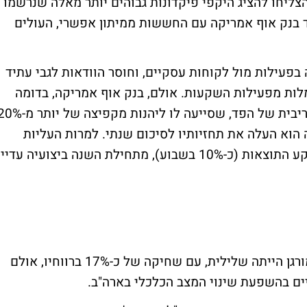
צליחו להציג היקפי פיקדונות גבוהים יותר מאלה שנרשמו
 בנק אוף אמריקה עם החששות ממיתון אפשרי, העולים
בפעילות מול לקוחות עסקיים, וחוסר הוודאות לגבי עתיד
לות מפעילות השקעות. אולם, בנק אוף אמריקה, בדומה
לחלק ממתחריו, גם נהנה ממדיניות העלאת הריבית של הפד, שסייעה לו ליהנות מקפיצה של י
טו (NII), וגם בסעיף זה הוא העלה את תחזיותיו לסיכום שנתי. למרות העליות
החדות שהציגה מניית בנק אוף אמריקה על רקע התוצאות (כ-10% בשבוע), מתחילת השנה ביצועיה עדיי
אמנם השורה התחתונה הרבעונית של ג'י.פי מורגן הייתה שלילית, עם שחיקה של כ-17% ברווחיו, אולם
ים בהשפעת שינוי המצב הכלכלי בארה"ב.