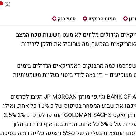
(2)
רגן
מניות הבנקים
סיטי בנק
קאים הגדולים מלווים לא מעט חששות נוכח המצב
האמריקאית בהמשך, מה שהוביל את חלקן לירידות
שפרסמו כמה מהבנקים האמריקאים הגדולים בימים
 משקיעים – וזו באה לידי ביטוי בעליות משמעותיות
כך לדוגמה, מניות בנק אוף אמריקה BANK OF AMERICA וג'י.פי מורגן JP MORGAN הגיבו לפרסום
התוצאות הכספיות בקפיצות של כ-5%-6% וסיכמו את שבוע המסחר בטיפוס של כ-10% כל אחת, ואילו
מניות וולס פארגו WELLS FARGO & CO וגולדמן זאקס GOLDMAN SACHS הוסיפו לערכן כ-2%-2.5%
בעקבות פרסום הדוחות וסיכמו את השבוע בעליות של כ-6% כל אחת. מניית בנק אוף ניו יורק מלון
BANK OF NEW YORK MELLON הגיבה לפרסום התוצאות בעלייה של כ-5% והציגה עלייה דומה בסיכו