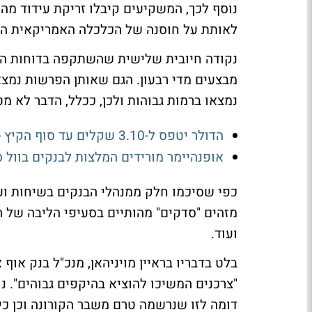
נוסף לכך, המשקיעים קיבלו זריקת עידוד מהע
לאותת על חוסנה של הכלכלה האמריקאית הנ
נקודה חיובית שלישית שהשתקפה בדוחות הב
מבצעים מדי רבעון. הגם שאותן הפרשות נמצאו
נמצאו ברמות גבוהות ולכן, ככלל, הדבר לא מ
הדולר יטפס ל-3.10 שקלים עד סוף הקיץ - בנק אוף אמריקה ממליץ לקנות דולרים
אופנהיימר מורידים המלצות לבנקים בוול 
כפי שסיכמו חלק ממנהלי הבנקים בשיחות וע
מזהים "סדקים" מהותיים בסעיפי הליבה של ה
ועוד.
בלט בדבריו בראיין מויניהאן, מנכ"ל בנק או
"צרכנים המשיכו להוציא בהיקפים גבוהים". נו
דומה לזו שנרשמה טרם משבר הקורונה וכן כי