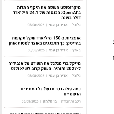
מיקרוסופט חשפה את היקף התלות
ב־OpenAI: הכנסות של 24.1 מיליארד
דולר בשנה
גלובל
אדיר בן עמי
05/08/2026
|
|
אופציות ב-150 מיליארד שקל תקועות
ותר מ-20%
בהייטק: כך מתכננים באוצר למסות אותן
בארץ
אדיר בן עמי
05/08/2026
|
|
ן
מייקל ברי מגלגל את השורט על אנבידיה
ל-2027 ומזהיר: השוק קרוב לשיא ולנפ
גלובל
אדיר בן עמי
05/08/2026
|
|
כמה עולה רכב חדש? כל המחירים
הרשמיים
רכב ותחבורה
בן פלמון
05/08/2026
|
|