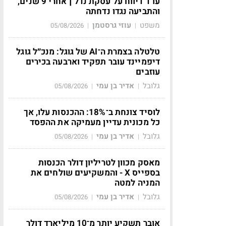
עו"ד דיווח על עסקת נדל"ן אחרי 9 שנים,
והתביעה נגדו נדחתה
משפט
עוזי גרסטמן
05/08/2026
|
|
טלטלה בצמרת ה־AI של גוגל: מנכ״ל גוגל
דיפמיינד עובר תפקיד וארבעה בכירים
עוזבים
גלובל
אדיר בן עמי
05/08/2026
|
|
לוסיד צונחת ב־18%: ההכנסות עלו, אך
כל מכונית עדיין מעמיקה את ההפסד
גלובל
אדיר בן עמי
05/08/2026
|
|
מאסק מכוון לטריליון דולר הכנסות
בספייס X - והמשקיעים שולחים את
המניה למטה
גלובל
אדיר בן עמי
05/08/2026
|
|
אובר תשקיע יותר מ־10 מיליארד דולר