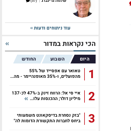
|
שלמה גרינברג
(57)
עוד ניתוחים ודעות
הכי נקראות במדור
היום
השבוע
החודש
1
טאואר עם אפסייד של 55%
מהפועלים, ו-35% מאופנהיימר - מה...
2
איי סי אל: הרווח זינק ב-47% לכ-137
מיליון דולר; ההכנסות עלו...
3
"בזק נסחרת בדיסקאונט משמעותי
ביחס לחברות התקשורת הדומות לה"
ם