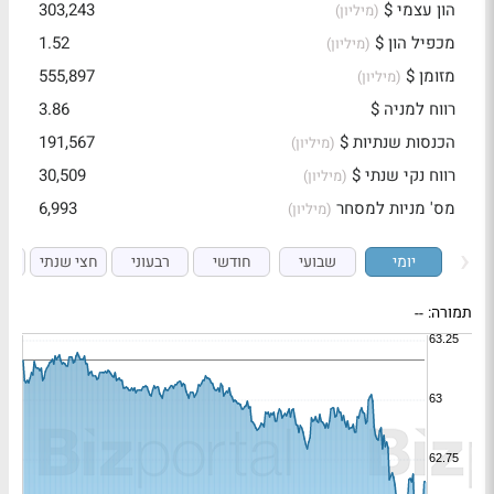
הון עצמי $
303,243
(מיליון)
מכפיל הון $
1.52
(מיליון)
מזומן $
555,897
(מיליון)
רווח למניה $
3.86
הכנסות שנתיות $
191,567
(מיליון)
רווח נקי שנתי $
30,509
(מיליון)
מס' מניות למסחר
6,993
(מיליון)
יומי
שבועי
חודשי
רבעוני
חצי שנתי
ש
תמורה:
--