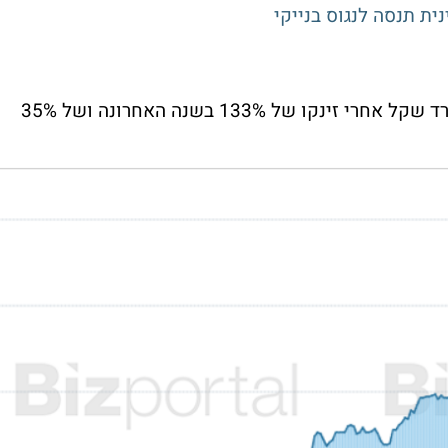
מניית קסטרו נסחרת לפי שווי של 1.1 מיליארד שקל אחרי זינקו של 133% בשנה האחרונה ושל 35%