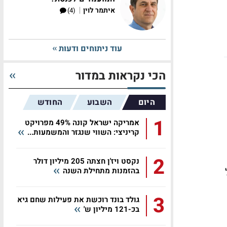
|
איתמר לוין
(4)
עוד ניתוחים ודעות
הכי נקראות במדור
היום
השבוע
החודש
1
אמריקה ישראל קונה 49% מפרויקט
קריניצי: השווי שנגזר והמשמעות...
2
נקסט ויז'ן חצתה 205 מיליון דולר
של
בהזמנות מתחילת השנה
3
גולד בונד רוכשת את פעילות שחם גיא
בכ-121 מיליון ש'