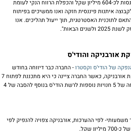
ובמסגרתו אנו מציגים צמיחה של כ-28% בהכנסות לכ-604 מיליון שקל והכפלת הרווח הנקי לעומת
קבוצה איתנות פיננסית חזקה ואנו ממשיכים בפיתוח
אם לתוכנית האסטרטגית, תוך ייעול תהליכים. אנו
ים הבאות".
ת אורבניקה והודי'ס
פקה של הודי'ס וקסטרו
- החברה כבר דיווחה בחודש
שעבר על הגשת תשקיף חסוי לבורסה להנפקת אורבניקה, כאשר החברה ציינה כי היא מתכננת לפתוח 7
חנויות נוספות לרשת ב-2025, זאת לצד פתיחה של 5 חנויות נוספות לרשת הודי'ס בנוסף להסבה של 4
 משמעותי- לפי ההערכות, אורבניקה צפויה להנפיק לפי