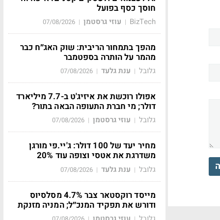
חוסך כסף בפועל
BizTech
עוזי גרסטמן
07/08/2026
|
|
מהפך בתמחור הריבית: שוק האג״ח כבר
מהמר על הותרה בספטמבר
גלובל
ענת גלעד
07/08/2026
|
|
אפולו רוכשת את איזיג'ט ב-7.7 מיליארד
דולר; מי חברת התעופה הבאה בתור?
גלובל
עוזי גרסטמן
07/08/2026
|
|
מחיר יעד של 100 דולר: ג'יי.פי מורגן
משדרגת את אטסי וצופה עוד 20%
ה
גלובל
ענת גלעד
07/08/2026
|
|
מייסד רוקסטאר צבר 4.7% מסלסיוס
ודורש את תפקיד המנכ״ל; המניה מזנקת
גלובל
עוזי גרסטמן
07/08/2026
|
|