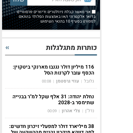
אני מאשר קבלת ניוזלטרים ודיוורים פרסומיים
בדואר אלקטרוני ו/או באמצעות הסלולר בהתאם
למפורט בסעיף 10 בתנאי השימוש
כותרות מתגלגלות
116 מיליון דולר נגנבו מארנקי ביטקוין:
הכסף עובר לקרנות הסל
גלובל
עוזי גרסטמן
00:08
|
|
נחלת יהודה: 31 אלף שקל למ"ר בבנייה
שתימסר ב-2028
נדל"ן
צלי אהרון
00:09
|
|
38 מיליארד דולר למפעלי זיכרון חדשים:
למה דווקא מיקרון נהנית מההשקעה של