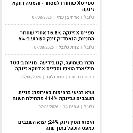
ספייסX שוחררו למסחר - והמניה דווקא
זינקה
גלובל
אדיר בן עמי
07/08/2026
|
|
ספייס X זינקה 15.8% אחרי שחרור
המניות; הנאסד״ק זינק השבוע ב-5%
גלובל
צוות גלובל
07/08/2026
|
|
מכרו בשמועה, קנו בידיעה: מניות ב-100
מיליארד הוצפו וספייס X דווקא זינקה
ניתוחים ודעות
ענת גלעד
07/08/2026
|
|
שיא רביעי ברציפות באירופה: מניית
השבבים שזינקה 414% מתחילת השנה
גלובל
עמית בר
07/08/2026
|
|
היצוא מסין זינק 24%; יצוא השבבים
כמעט הוכפל בתוך שנה