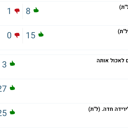
1
8
"ת)
0
15
 לאכול אותה
3
27
רידה חדה. (ל"ת)
25