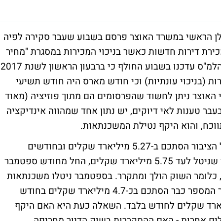
לן הראשי במשרד האוצר פרסם בשבוע שעבר סקירה לפיה
2016 נרשמה ירידה שנתית של 8% במכירת דירות חדשות כאשר בניכוי המכירות במסגרת "מחיר
למשתכן" מתעצמת הירידה ל-16%. בתוך כך, הלמ"ס עדכנו בשבוע החולף כי ברבעון הראשון לשנת 2017
 של 12.1% בביקוש לדירות (בניכוי עונתיות) וכי חודש מארס היה חודש תשיעי
י האוצר ניתן לחשוד שהפרסומים הם מתוך פוזיציה (מאוד
בעבר טענות לאי דיוקים, יש נתון אחד שמהווה אינדיקציה
וכח, והוא היקף נטילת המשכנתאות.
אחרי במארס 2016 היקף המשכנתאות שנטל הציבור הסתכם ב-5.27 מיליארד שקלים ובחודשים
שלאחר מכן הגיע היקף המשכנתאות החודשי שניטל לעד 5.75 מיליארד שקלים, החל מחודש ספטמבר
כלומר השוק הולך ומתקרר. בספטמבר ניטלו משכנתאות
ב-4.92 מיליארד שקלים בלבד, בנובמר-דצמבר המספר כבר הסתכם בכ-4.7 מיליארד שקלים בחודש
הראשון של השנה על סביב 4.4 מיליארד שקלים לחודש בלבד. השאלה כעת היא האם היקף
ים אחרות - האם ההתקררות בשוק הדיור מחריפה.