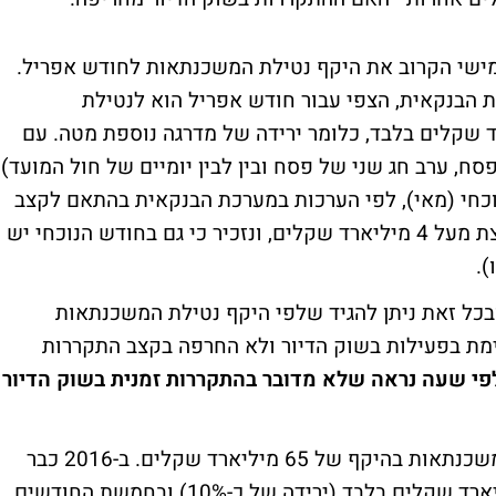
מישי הקרוב את היקף נטילת המשכנתאות לחודש אפריל.
 הבנקאית, הצפי עבור חודש אפריל הוא לנטילת
יקף של קצת מעל 3.5 מיליארד שקלים בלבד, כלומר ירידה של מדרגה נוספת מטה. עם
סח, ערב חג שני של פסח ובין לבין יומיים של חול המועד)
נוכחי (מאי), לפי הערכות במערכת הבנקאית בהתאם לקצב
הנוכחי היקף המשכנתאות צפוי להסתכם בקצת מעל 4 מיליארד שקלים, ונזכיר כי גם בחודש הנוכחי יש
).
ובכל זאת ניתן להגיד שלפי היקף נטילת המשכנתאות
מת בפעילות בשוק הדיור ולא החרפה בקצב התקררות
פי שעה נראה שלא מדובר בהתקררות זמנית בשוק הדיור
אבל ההתקררות ברורה. ב-2015 נטל הציבור משכנתאות בהיקף של 65 מיליארד שקלים. ב-2016 כבר
נטל הציבור משכנתאות בהיקף של 58.8 מיליארד שקלים בלבד (ירידה של כ-10%) ובחמשת החודשים