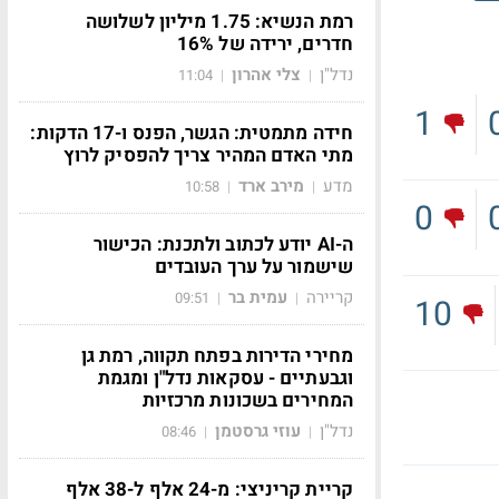
רמת הנשיא: 1.75 מיליון לשלושה
חדרים, ירידה של 16%
נדל"ן
צלי אהרון
11:04
|
|
1
חידה מתמטית: הגשר, הפנס ו-17 הדקות:
מתי האדם המהיר צריך להפסיק לרוץ
מדע
מירב ארד
10:58
|
|
0
ה-AI יודע לכתוב ולתכנת: הכישור
שישמור על ערך העובדים
קריירה
עמית בר
09:51
|
|
10
מחירי הדירות בפתח תקווה, רמת גן
וגבעתיים - עסקאות נדל"ן ומגמת
המחירים בשכונות מרכזיות
נדל"ן
עוזי גרסטמן
08:46
|
|
קריית קריניצי: מ-24 אלף ל-38 אלף