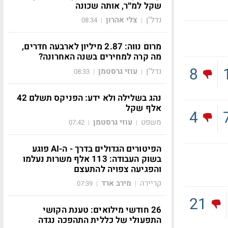
שקל למ״ר, אותה שכונה
נדל"ן
צלי אהרון
08:34
|
|
מרום נווה: 2.87 מיליון לארבעה חדרים,
מה קרה למחירים בשנה האחרונה?
8
נדל"ן
עוזי גרסטמן
08:33
|
|
נהג בשלילה ולא ידע: הפניקס תשלם 42
אלף שקל
4
משפט
עוזי גרסטמן
07:42
|
|
הפיטורים הגדולים בדרך - ה-AI פוגע
בשוק העבודה: 113 אלף משרות נעלמו
והפגיעה צפויה להתעצם
קריירה
מירב ארד
07:39
|
|
21
26 חודשי מילואים: טענת הקושי
התפעולי של כללית התהפכה נגדה