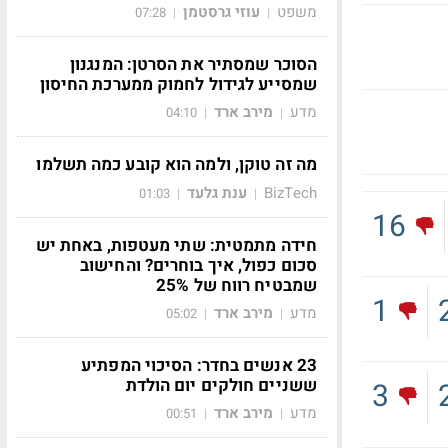
משפט
עוזי גרסטמן
07:28
|
|
הסוכר שמסתיר את הסרטן: המנגנון
שמסייע לגידול לחמוק ממערכת החיסון
מדע
מירב ארד
04:10
|
|
מה זה טוקן, ולמה הוא קובע כמה תשלמו
BizTech
ענת גלעד
01:03
|
|
16
חידה מתמטית: שתי מעטפות, באחת יש
סכום כפול, איך בוחרים? והחישוב
שמבטיח רווח של 25%
1
מדע
מירב ארד
05:02
|
|
23 אנשים בחדר: הסיכוי המפתיע
ששניים חולקים יום הולדת
3
מדע
מירב ארד
00:51
|
|