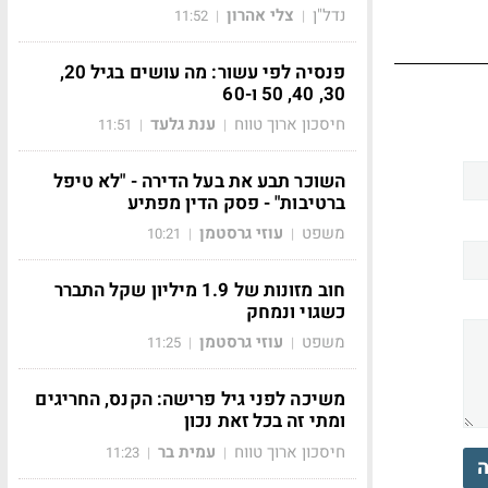
נדל"ן
צלי אהרון
11:52
|
|
פנסיה לפי עשור: מה עושים בגיל 20,
30, 40, 50 ו-60
חיסכון ארוך טווח
ענת גלעד
11:51
|
|
השוכר תבע את בעל הדירה - "לא טיפל
ברטיבות" - פסק הדין מפתיע
משפט
עוזי גרסטמן
10:21
|
|
חוב מזונות של 1.9 מיליון שקל התברר
כשגוי ונמחק
משפט
עוזי גרסטמן
11:25
|
|
משיכה לפני גיל פרישה: הקנס, החריגים
ומתי זה בכל זאת נכון
חיסכון ארוך טווח
עמית בר
11:23
|
|
ה