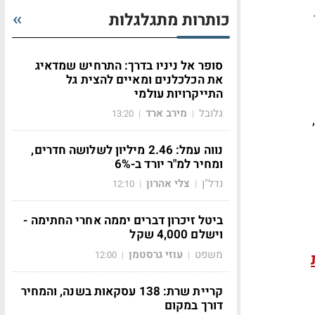
כותרות מתגלגלות
סופר אל ניניו בדרך: התרחיש שמדאיג
את הכלכלנים ומאיים להצית גל
התייקרויות עולמי
גלובל
מירב ארד
13:20
|
|
 כך,
נווה עמל: 2.46 מיליון לשלושה חדרים,
ומחיר למ"ר יורד ב-6%
נדל"ן
צלי אהרון
12:10
|
|
ביטל זיכרון דברים יממה אחרי החתימה -
וישלם 4,000 שקל
משפט
עוזי גרסטמן
12:00
|
|
קריית שרת: 138 עסקאות בשנה, והמחיר
דורך במקום