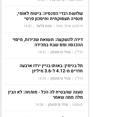
שלושת רבדי הפנסיה: ביטוח לאומי,
פנסיה תעסוקתית וחיסכון פרטי
חיסכון ארוך טווח
ענת גלעד
14:42
|
|
דירה להשקעה: תשואת שכירות, מיסוי
ההכנסה ומס שבח במכירה
נדל"ן
עוזי גרסטמן
14:41
|
|
תל בנימין: באותו בניין ירדו ארבעה
חדרים מ-4.12 ל-3.6 מיליון
נדל"ן
עוזי גרסטמן
14:39
|
|
טענה שהבטיח לה הכל - מומחה: לא הבין
מלה ממה שאמר
משפט
עוזי גרסטמן
14:38
|
|