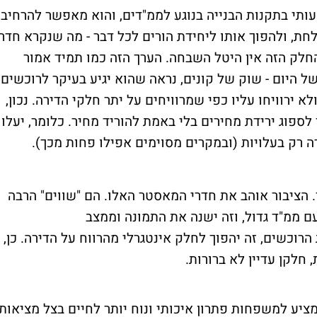
עותי בתקנות הבנייה בנוגע לממ"דים, והוא מאפשר להרחיב
ת, ולהפוך אותו ליחידת הורים לכל דבר - מה שנקרא חדר
החלק הזה אין היטל השבחה. הערך הזה כמו תמיד אמור
ל היום - שוק של קונים, נראה שהוא יגיע בעיקר לרוכשים.
לא ירוויחו עליו כפי שמרוויחים על יתר חלקי הדירה. נכון,
 לספוג ירידת מחירים בלי באמת להוריד מחיר. כלומר, יעלו
את מחיר הדירה רק בעלויות (ובמקרים מסוימים אפילו פחות מכך).
. הציבור אוהב את חדרי המאסטר האלו. הם "שווים" הרבה
עם ממ"ד גדול, וזה ישנה את התמונה וממצב
רוכשים, זה יהפוך לחלק אינטגרלי מהרווח על הדירה. כן,
, חלקן עדיין לא ברורות.
מציע למשפחות פתרון איכותי ונוח יותר לחיים בצל מציאות