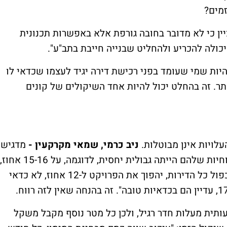
יזמים?
ן כי לא מדובר בחובה גורפת אלא באפשרות תכנונית
יכולה להכריע ולהחליט שבנייה חייבת בתב"ע".
יות שמי שעומד בפני רכישת דירה יגיד לעצמו שכדאי לו
תר. זה בהחלט יכול להיות אחד השיקולים של קונים
עלויות אינן מבוטלות.
ניב כרמי, שמאי מקרקעין -
מדגיש
את הפגיעה הפוטנציאלית ברווחיות: "אם הרווחיות שלהם הייתה גבולית יחסית, לדוגמה, על 15-16 אחוז,
והממ"דים עכשיו בבנייה של שלושה מטרים כפול כל הדירות, יהפוך את הפרויקט ל-12 אחוז, לא כדאי
עותית מעלות חדר רגיל, ולכן כל מטר נוסף מקבל משקל