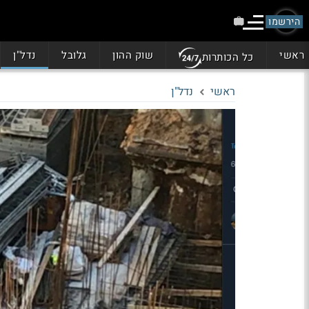
הירשמו
ראשי
שוק ההון
גלובל
נדל"ן
כל הכותרות
ראשי
נדל"ן