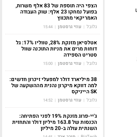
הצפי היה תוספת של 83 אלף משרות,
בפועל נמחקו 23 אלף: שוק העבודה
האמריקאי מתכווץ
גלובל
עוזי גרסטמן
15:44
|
|
אטלסיאן מזנקת 28%, טווליו 17%: גל
דוחות מרים את מניות התוכנה שוול
סטריט הספידה
גלובל
עוזי גרסטמן
15:00
|
|
38 מיליארד דולר למפעלי זיכרון חדשים:
למה דווקא מיקרון נהנית מההשקעה של
SK הייניקס
גלובל
עוזי גרסטמן
14:52
|
|
ג'יי-פרוג מזנקת 19% לפני הפתיחה:
הכנסות של 163.8 מיליון דולר והתחזית
השנתית עולה ב-20 מיליון
BizTech
מירב ארד
14:45
|
|