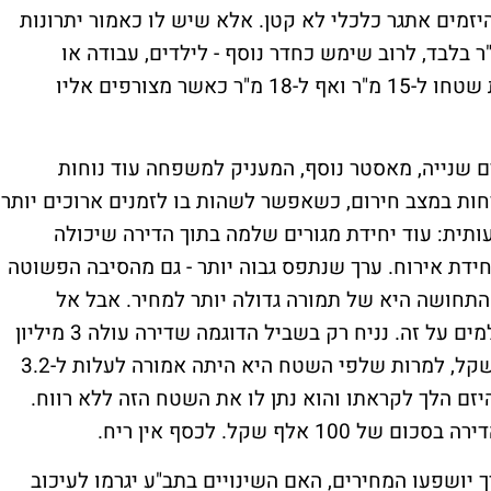
היזמים אתגר כלכלי לא קטן. אלא שיש לו כאמור יתרונות
ים - עד כה, שטח הממ"ד עמד על כ-12 מ"ר בלבד, לרוב שימש כחדר נוסף - לילדים, עבודה או
אורחים. כעת, התקנות מאפשרות להרחיב את שטחו ל-15 מ"ר ואף ל-18 מ"ר כאשר מצורפים אליו
שנייה, מאסטר נוסף, המעניק למשפחה עוד נוחות
ות במצב חירום, כשאפשר לשהות בו לזמנים ארוכים יותר.
תית: עוד יחידת מגורים שלמה בתוך הדירה שיכולה
חידת אירוח. ערך שנתפס גבוה יותר - גם מהסיבה הפשוטה
התחושה היא של תמורה גדולה יותר למחיר. אבל אל
תתבלבלו, בסופו של דבר, רוכשי הדירות משלמים על זה. נניח רק בשביל הדוגמה שדירה עולה 3 מיליון
שקל ובשל ההרחבה היא תעלה ל-3.1 מיליון שקל, למרות שלפי השטח היא היתה אמורה לעלות ל-3.2
יזם הלך לקראתו והוא נתן לו את השטח הזה ללא רווח.
לף שקל. לכסף אין ריח.
יך יושפעו המחירים, האם השינויים בתב"ע יגרמו לעיכוב