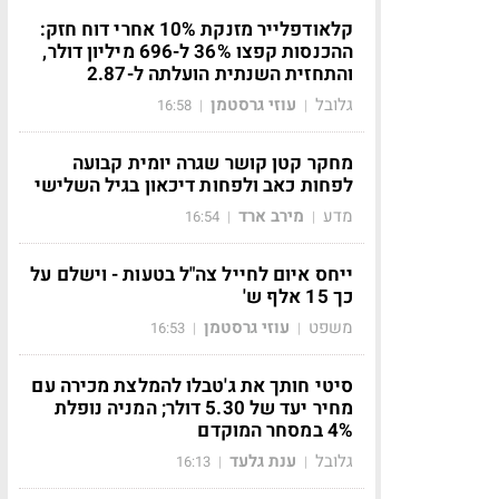
קלאודפלייר מזנקת 10% אחרי דוח חזק:
ההכנסות קפצו 36% ל-696 מיליון דולר,
והתחזית השנתית הועלתה ל-2.87
גלובל
עוזי גרסטמן
16:58
|
|
מחקר קטן קושר שגרה יומית קבועה
לפחות כאב ולפחות דיכאון בגיל השלישי
מדע
מירב ארד
16:54
|
|
ייחס איום לחייל צה"ל בטעות - וישלם על
כך 15 אלף ש'
משפט
עוזי גרסטמן
16:53
|
|
סיטי חותך את ג'טבלו להמלצת מכירה עם
מחיר יעד של 5.30 דולר; המניה נופלת
4% במסחר המוקדם
גלובל
ענת גלעד
16:13
|
|