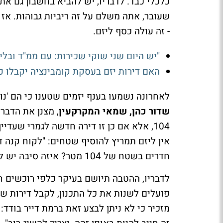
כלכלי כבד. לדבריו, יש להביא בחשבון גם את 
שעובר, אתה משלם על זה ריביות גבוהות. אז ג
- זה עולה כסף ליזם.
"יש היום שני שוקי שכירות: עם ממ"ד ובלי
האם דירות יזם בעסקת קומבינציה יקבלו 
לאחרונה נשמעו בענף יזמים שטענו כי הם 'נ
שדור כהן, שמאי המקרקעין
104, אלא אם כן זו דירה חדשה לגמרי שעדי
חדרים בשטח של 104 מטר? איזה סיבה יש ליזם לעשות את זה, הרי הוא כבר חתם על החוזה".
לדבריו, ההטבה תיושם בעיקר כלפי רוכשים 
מזכיר כי לא ניתן לבצע זאת ברמת דייר בודד: