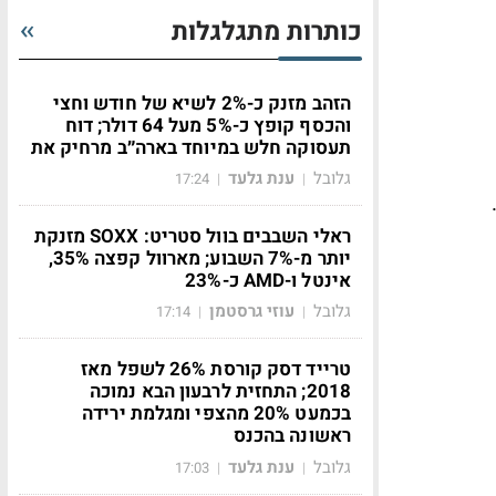
כותרות מתגלגלות
הזהב מזנק כ-2% לשיא של חודש וחצי
והכסף קופץ כ-5% מעל 64 דולר; דוח
תעסוקה חלש במיוחד בארה״ב מרחיק את
גלובל
ענת גלעד
17:24
|
|
ראלי השבבים בוול סטריט: SOXX מזנקת
יותר מ-7% השבוע; מארוול קפצה 35%,
אינטל ו-AMD כ-23%
גלובל
עוזי גרסטמן
17:14
|
|
טרייד דסק קורסת 26% לשפל מאז
2018; התחזית לרבעון הבא נמוכה
בכמעט 20% מהצפי ומגלמת ירידה
ראשונה בהכנס
גלובל
ענת גלעד
17:03
|
|