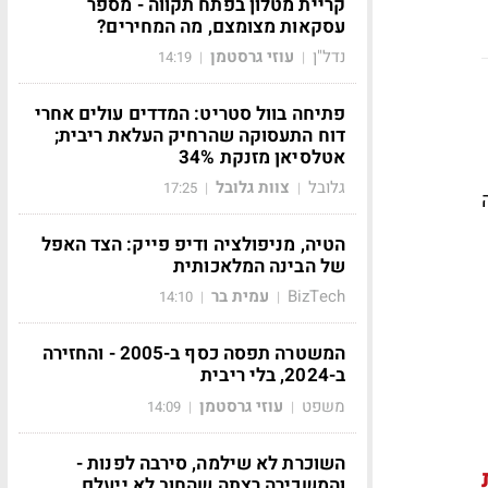
קריית מטלון בפתח תקווה - מספר
עסקאות מצומצם, מה המחירים?
נדל"ן
עוזי גרסטמן
14:19
|
|
פתיחה בוול סטריט: המדדים עולים אחרי
דוח התעסוקה שהרחיק העלאת ריבית;
אטלסיאן מזנקת 34%
גלובל
צוות גלובל
17:25
|
|
הטיה, מניפולציה ודיפ פייק: הצד האפל
של הבינה המלאכותית
BizTech
עמית בר
14:10
|
|
המשטרה תפסה כסף ב-2005 - והחזירה
ב-2024, בלי ריבית
משפט
עוזי גרסטמן
14:09
|
|
השוכרת לא שילמה, סירבה לפנות -
והמשכירה רצתה שהחוב לא ייעלם