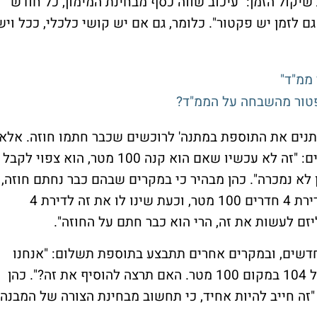
שיקול הזמן: "עיכוב שווה כסף מבחינת המימון, כל חודש
ם לזמן יש פקטור". כלומר, גם אם יש קושי כלכלי, ככל ויש
 ממ"ד"
פטור מהשבחה על הממ"ד?
ותנים את התוספת במתנה' לרוכשים שכבר חתמו חוזה. אלא
, מצנן את הדברים: "זה לא עכשיו שאם הוא קנה 100 מטר, הוא צפוי לקבל
ין לא נמכרה". כהן מבהיר כי במקרים שבהם כבר נחתם חוזה,
אין ליזם תמריץ להוסיף שטחים: "לקוח קנה דירת 4 חדרים 100 מטר, וכעת שינו לו את זה לדירת 4
חדשים, ובמקרים אחרים תתבצע בתוספת תשלום: "אנחנו
פועלים לשנות את כל התכנון, לקבל דירות של 104 במקום 100 מטר. האם תרצה להוסיף את זה?". כהן
 "זה חייב להיות אחיד, כי תחשוב מבחינת הצורה של המבנה