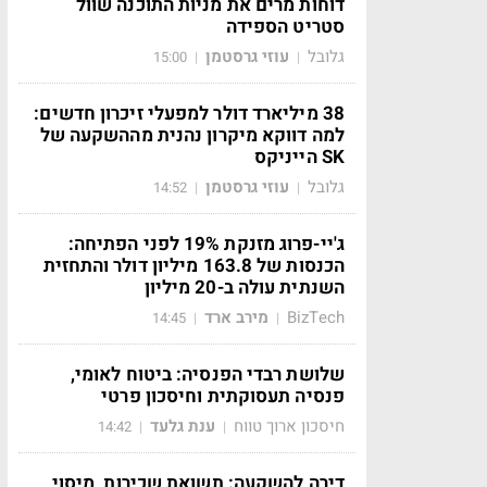
דוחות מרים את מניות התוכנה שוול
סטריט הספידה
גלובל
עוזי גרסטמן
15:00
|
|
38 מיליארד דולר למפעלי זיכרון חדשים:
למה דווקא מיקרון נהנית מההשקעה של
SK הייניקס
גלובל
עוזי גרסטמן
14:52
|
|
ג'יי-פרוג מזנקת 19% לפני הפתיחה:
הכנסות של 163.8 מיליון דולר והתחזית
השנתית עולה ב-20 מיליון
BizTech
מירב ארד
14:45
|
|
שלושת רבדי הפנסיה: ביטוח לאומי,
פנסיה תעסוקתית וחיסכון פרטי
חיסכון ארוך טווח
ענת גלעד
14:42
|
|
דירה להשקעה: תשואת שכירות, מיסוי