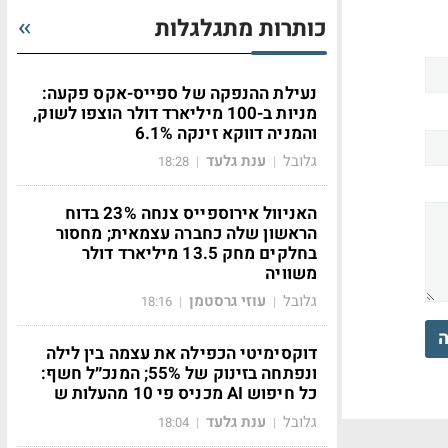
כותרות מתגלגלות
נעילת ההנפקה של ספייס-אקס פקעה:
מניות ב-100 מיליארד דולר הוצפו לשוק,
והמניה דווקא זינקה 6.1%
גלובל
ענת גלעד
18:28
|
|
האניוול אירוספייס צנחה 23% בדוח
הראשון שלה כחברה עצמאית; מחסור
בחלקים מחק 13.5 מיליארד דולר
משוויה
גלובל
עוזי גרסטמן
18:16
|
|
ה
דוקסימיטי הכפילה את עצמה בין לילה
ונפתחה בזינוק של 55%; המנכ״ל חשף:
כל חיפוש AI מכניס פי 10 מהעלות ש
גלובל
ענת גלעד
18:04
|
|