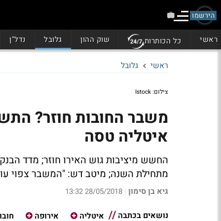
הירשמו
ראשי
שוק ההון
גלובל
נדל"ן
כל הכותרות
ראשי
גלובל
צילום: Istock
משבר החובות חוזר? התש
איטליה טסה
מתחילת השנה; מיטב דש: "המשבר צפוי עוד
גיא בן סימון
28/05/2018 13:32
|
נושאים בכתבה
איטליה
אירופה
חובו