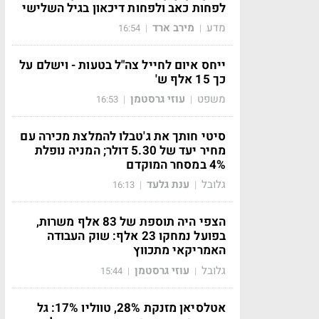
לפחות כאב ולפחות דיכאון בגיל השלישי
מדע
מירב ארד
16:54
|
|
ייחס איום לחייל צה"ל בטעות - וישלם על
כך 15 אלף ש'
משפט
עוזי גרסטמן
16:53
|
|
סיטי חותך את ג'טבלו להמלצת מכירה עם
מחיר יעד של 5.30 דולר; המניה נופלת
4% במסחר המוקדם
גלובל
ענת גלעד
16:13
|
|
הצפי היה תוספת של 83 אלף משרות,
בפועל נמחקו 23 אלף: שוק העבודה
האמריקאי מתכווץ
גלובל
עוזי גרסטמן
15:44
|
|
אטלסיאן מזנקת 28%, טווליו 17%: גל