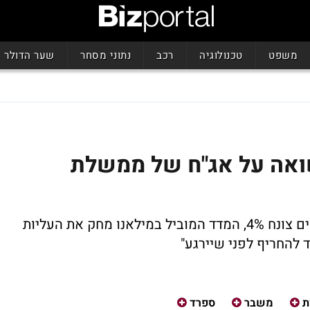
משפט
טכנולוגיה
רכב
נתוני מסחר
שער הדולר
ואה על אג"ח של ממשלת
החשש מיציבות גוש האירו חוזר; מדד הבנקים צונח 4%, המדד המוביל במילאנו מחק את העליות
 להחריף לפני שיירגע"
ת
משבר
ספרד