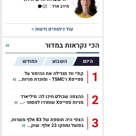
|
מירב ארד
(2)
עוד ניתוחים ודעות
הכי נקראות במדור
היום
השבוע
החודש
1
קת׳י ווד מגדילה את ההימור על
ספייסX ו־TSMC - ומוכרת מניות...
2
ההצפה שכולם חיכו לה: מיליארד
מניות ספייסX שוחררו למסחר -...
3
הצפי היה תוספת של 83 אלף משרות,
בפועל נמחקו 23 אלף: שוק...