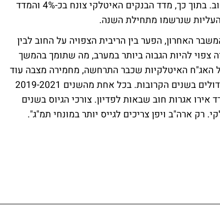
משקפת את עליית החשש מיכולת שירות החוב. בתוך כך, מדד הבנקים האיטלקי צונח בכ-4% והמדד
המשבר האחרון, הפער בין הריבית הצפויה על החוב לבין
 צפוי להיות הגבוה ביותר במערב, מה שתומך בהמשך
ל האג"ח האיטלקיות שכבר התרחשה, מחמירה מצבה עוד
יותר. איטליה עומדת מפני צרכי מימון מאוד גדולים בשנים הקרובות. בכל אחת מהשנים 2019-2021
ה אמורה למחזר כ-200 מיליארד אירו אגרות חוב שבאות לפדיון. צורכי הגיוס בשנים