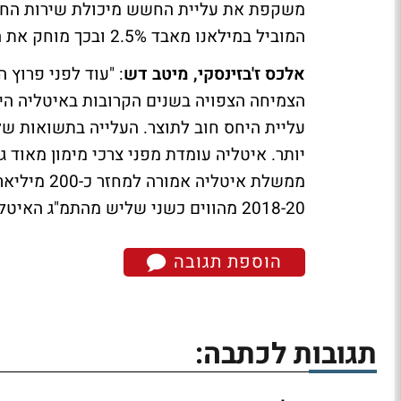
המוביל במילאנו מאבד 2.5% ובכך מוחק את העליות שנרשמו מתחילת השנה.
אלכס ז'בזינסקי, מיטב דש
: "עוד לפני פרוץ 
הצמיחה הצפויה בשנים הקרובות באיטליה היה
עליית היחס חוב לתוצר. העלייה בתשואות ש
ממשלת איטלי
2018-20 מהווים כשני שליש מהתמ"ג האיטלקי. רק ארה"ב ויפן צריכים לגייס יותר במונחי תמ"ג".
הוספת תגובה
תגובות לכתבה: