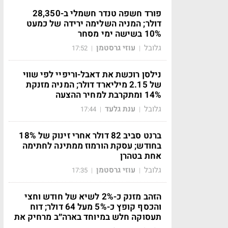
פורד חשפה טנדר חשמלי ב-28,350
דולר; המניה השלימה ירידה של כמעט
10% בשישה ימי מסחר
גלובל
עוזי גרסטמן
17:52
|
|
נילסן רוכשת את דאבל-וריפיי לפי שווי
של 2.15 מיליארד דולר; המניה מזנקת
14% ומתקרבת למחיר ההצעה
גלובל
ענת גלעד
17:44
|
|
ברנט סביב 82 דולר אחרי זינוק של 18%
בחודש; עסקת הורמוז ממתינה לחתימה
אחת בטהרן
גלובל
עוזי גרסטמן
17:35
|
|
הזהב מזנק כ-2% לשיא של חודש וחצי
והכסף קופץ כ-5% מעל 64 דולר; דוח
תעסוקה חלש במיוחד בארה״ב מרחיק את