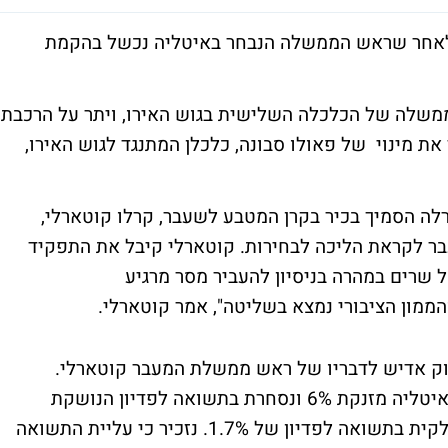
 לאחר שראש הממשלה הנבחר באיטליה נכשל בהקמת
ממשלה של הכלכלה השלישית בגוש האירו, ויתר על הרכבת
מינוי של פאולו סבונה, כלכלן המתנגד לגוש האירו,
רלה הסמיך בכיר בקרן המטבע לשעבר, קרלו קוטארלי,
ש ממשלת מעבר לקראת הליכה לבחירות. קוטארלי קיבל את התפקיד
 שרים במהרה בניסיון להעביר מסר מרגיע
הממון הציבורי נמצא בשליטה", אמר קוטארלי.
שוק אדיש לדבריו של ראש ממשלת המעבר קוטארלי.
התשואה על אג"ח הממשלתי ל-10 שנים של איטליה מזנקת 6% ונסחרת בתשואה לפדיון הנושקת
ל-2.7%. רק לפני כחודש נסחרה האג"ח האיטלקית בתשואה לפדיון של 1.7%. נזכיר כי עליית התשואה