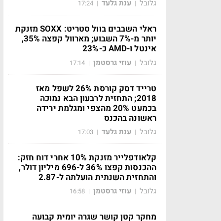
גלובל
ענת גלעד
17:24
|
|
ראלי השבבים בוול סטריט: SOXX מזנקת
יותר מ-7% השבוע; מארוול קפצה 35%,
אינטל ו-AMD כ-23%
גלובל
עוזי גרסטמן
17:14
|
|
טרייד דסק קורסת 26% לשפל מאז
2018; התחזית לרבעון הבא נמוכה
בכמעט 20% מהצפי ומגלמת ירידה
ראשונה בהכנס
גלובל
ענת גלעד
17:03
|
|
קלאודפלייר מזנקת 10% אחרי דוח חזק:
ההכנסות קפצו 36% ל-696 מיליון דולר,
והתחזית השנתית הועלתה ל-2.87
גלובל
עוזי גרסטמן
16:58
|
|
מחקר קטן קושר שגרה יומית קבועה