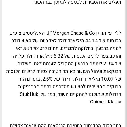
מעלים את הסבירות לכניסה למיתון כבר השנה.
לג'יי פי מורגן
JPMorgan Chase & Co
האנליסטים צופים
הכנסות של 44.14 מיליארד דולר לצד רווח של 4.64 דולר
למניה ברבעון. בחלוקה למגזרים, תחום כרטיסי האשראי
והרכב צפוי להניב הכנסות של 6.32 מיליארד דולר, עלייה
של 2.9% לעומת הרבעון המקביל. לעומת זאת, פעילות
הבנקאות וניהול העושר באותה חטיבה צפויה לרשום הכנסות
של 10.07 מיליארד דולר, ירידה של 2.5%. בתחום הזה
הבנקים ממשיכים לחשוש מהדחייה בכמה מההנפקות
הגדולות שתוכננו להתקיים השנה, כמו של StubHub,
Klarna ו-Chime.
בסך הכול, ההכנסות בחטיבת הבנקאות הקמעונאית צפויות