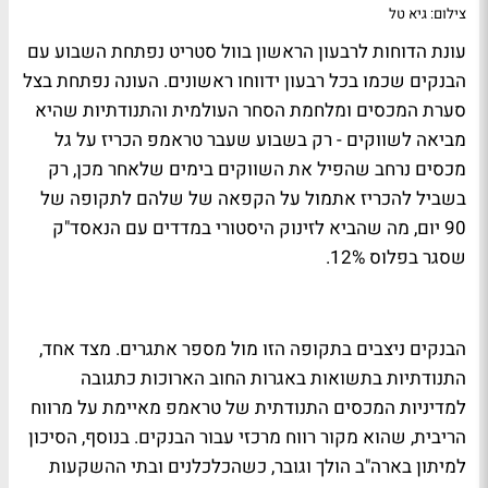
צילום: גיא טל
עונת הדוחות לרבעון הראשון בוול סטריט נפתחת השבוע עם
הבנקים שכמו בכל רבעון ידווחו ראשונים. העונה נפתחת בצל
סערת המכסים ומלחמת הסחר העולמית והתנודתיות שהיא
מביאה לשווקים - רק בשבוע שעבר טראמפ הכריז על גל
מכסים נרחב שהפיל את השווקים בימים שלאחר מכן, רק
בשביל להכריז אתמול על הקפאה של שלהם לתקופה של
90 יום, מה שהביא לזינוק היסטורי במדדים עם הנאסד"ק
שסגר בפלוס 12%.
הבנקים ניצבים בתקופה הזו מול מספר אתגרים. מצד אחד,
התנודתיות בתשואות באגרות החוב הארוכות כתגובה
למדיניות המכסים התנודתית של טראמפ מאיימת על מרווח
הריבית, שהוא מקור רווח מרכזי עבור הבנקים. בנוסף, הסיכון
למיתון בארה"ב הולך וגובר, כשהכלכלנים ובתי ההשקעות