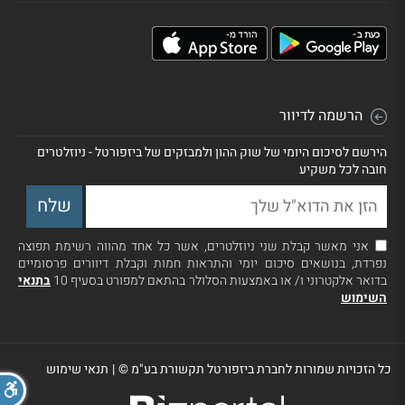
הרשמה לדיוור
הירשם לסיכום היומי של שוק ההון ולמבזקים של ביזפורטל - ניוזלטרים
חובה לכל משקיע
אני מאשר קבלת שני ניוזלטרים, אשר כל אחד מהווה רשימת תפוצה
נפרדת, בנושאים סיכום יומי והתראות חמות וקבלת דיוורים פרסומיים
בדואר אלקטרוני ו/ או באמצעות הסלולר בהתאם למפורט בסעיף 10
בתנאי
השימוש
כל הזכויות שמורות לחברת ביזפורטל תקשורת בע"מ ©
|
תנאי שימוש