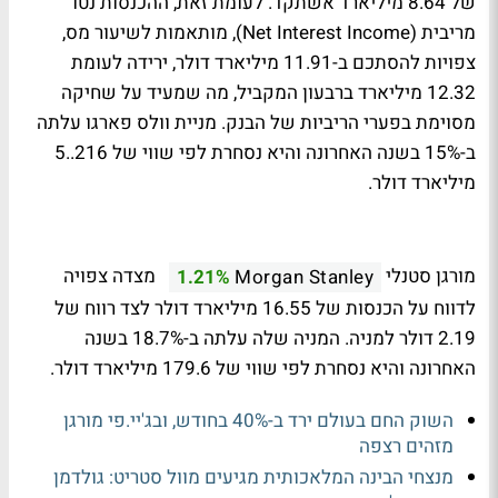
של 8.64 מיליארד אשתקד. לעומת זאת, ההכנסות נטו
מריבית (Net Interest Income), מותאמות לשיעור מס,
צפויות להסתכם ב-11.91 מיליארד דולר, ירידה לעומת
12.32 מיליארד ברבעון המקביל, מה שמעיד על שחיקה
מסוימת בפערי הריביות של הבנק. מניית וולס פארגו עלתה
ב-15% בשנה האחרונה והיא נסחרת לפי שווי של 216..5
מיליארד דולר.
מורגן סטנלי
מצדה צפויה
1.21%
Morgan Stanley
לדווח על הכנסות של 16.55 מיליארד דולר לצד רווח של
2.19 דולר למניה. המניה שלה עלתה ב-18.7% בשנה
האחרונה והיא נסחרת לפי שווי של 179.6 מיליארד דולר.
השוק החם בעולם ירד ב-40% בחודש, ובג'יי.פי מורגן
מזהים רצפה
מנצחי הבינה המלאכותית מגיעים מוול סטריט: גולדמן