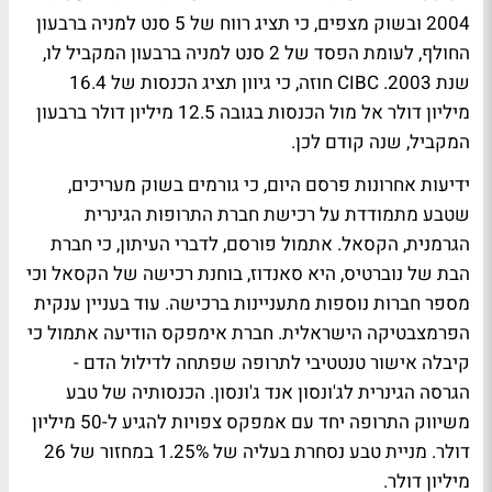
2004 ובשוק מצפים, כי תציג רווח של 5 סנט למניה ברבעון
החולף, לעומת הפסד של 2 סנט למניה ברבעון המקביל לו,
שנת 2003. CIBC חוזה, כי גיוון תציג הכנסות של 16.4
מיליון דולר אל מול הכנסות בגובה 12.5 מיליון דולר ברבעון
המקביל, שנה קודם לכן.
ידיעות אחרונות פרסם היום, כי גורמים בשוק מעריכים,
שטבע מתמודדת על רכישת חברת התרופות הגינרית
הגרמנית, הקסאל. אתמול פורסם, לדברי העיתון, כי חברת
הבת של נוברטיס, היא סאנדוז, בוחנת רכישה של הקסאל וכי
מספר חברות נוספות מתעניינות ברכישה. עוד בעניין ענקית
הפרמצבטיקה הישראלית. חברת אימפקס הודיעה אתמול כי
קיבלה אישור טנטטיבי לתרופה שפתחה לדילול הדם -
הגרסה הגינרית לג'ונסון אנד ג'ונסון. הכנסותיה של טבע
משיווק התרופה יחד עם אמפקס צפויות להגיע ל-50 מיליון
דולר. מניית טבע נסחרת בעליה של 1.25% במחזור של 26
מיליון דולר.