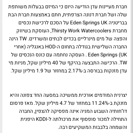
חברת מעיינות עדן הודיעה היום כי המיזם בבעלות משותפת
שלה ושל חברת דנונה הצרפתית, חתם באמצעות חברת הבת
בבריטניה Eden Springs UK על הסכם לרכישת נכסים
מחברת Thirsty Work Watercoolers, העוסקת בשיווק
והפצה של מים מינרליים בכדים לבתים ומשרדים. TW הינה
החברה השלישית בגודלה בתחום ה-HOD באנגליה (אחרי
Eden Springs (UK . העסקה נחתמה עם כונס הנכסים של
TW. הרכישה התבצעה בהיקף של 40 מיליון שקל, מניות מי
עדן מזנקות בבורסה ב-2.17% במחזור של 1.9 מיליון שקל.
יצרנית המודמים אורכית ממשיכה במסעה החד צפונה והיא
מזנקת ב-11.24% במחזור של 4.7 מיליון שקל. מאז פרסום
דו"חותיה השבוע המניה אינה מפסיקה להצפין, החברה
התחילה למכור סופסוף את מרכולתה ל-KDDI היפנית
והשמחה בלבבות המשקיעים רבה.