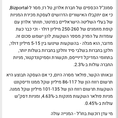
סמנכ"ל הכספים של חברת אלרון, טל רז, מסר ל-Bizportal,
כי אם יתקבלו האישורים הדרושים לעסקת מכירת המניות
של בעלי השליטה הישראליים בפרטנר, תוותר אלרון עם
קופת מזומנים של 250-260 מיליון דולר - וכי כבר כעת
עומדות על הפרק מספר השקעות, להן ישמש סכום זה.
מדובר, הוא מגלה - בהשקעות שינועו בין 5-15 מיליון דולר,
חלקן בחברות בשלבי סיד וחלקן בחברות בשלות יותר,
בתחומי המדיקל דיוייסס, תקשורת וסמיקונדקטור, מניות
החברה עולות ב-2.3%.
ובאותו הקשר, פולאר מסרה היום, כי אם העסקה תבוצע היא
תרשום רווח הון של 86-117 מיליון שקל ממנו ודיסקונט
השקעות תרשום רווח הון של 101-135 מיליון שקל ממנה.
מניות פולאר השקעות מזנקות ב-4.63%, ומניות דסק"ש
עולות ב-0.45%.
מי עדן רוכשת בחו"ל - המנייה עולה