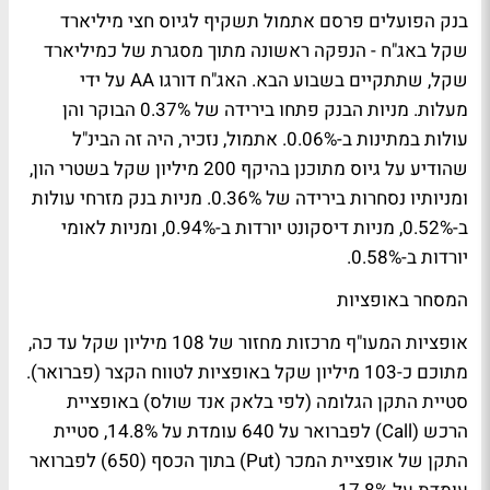
בנק הפועלים פרסם אתמול תשקיף לגיוס חצי מיליארד
שקל באג"ח - הנפקה ראשונה מתוך מסגרת של כמיליארד
שקל, שתתקיים בשבוע הבא. האג"ח דורגו AA על ידי
מעלות. מניות הבנק פתחו בירידה של 0.37% הבוקר והן
עולות במתינות ב-0.06%. אתמול, נזכיר, היה זה הבינ"ל
שהודיע על גיוס מתוכנן בהיקף 200 מיליון שקל בשטרי הון,
ומניותיו נסחרות בירידה של 0.36%. מניות בנק מזרחי עולות
ב-0.52%, מניות דיסקונט יורדות ב-0.94%, ומניות לאומי
יורדות ב-0.58%.
המסחר באופציות
אופציות המעו"ף מרכזות מחזור של 108 מיליון שקל עד כה,
מתוכם כ-103 מיליון שקל באופציות לטווח הקצר (פברואר).
סטיית התקן הגלומה (לפי בלאק אנד שולס) באופציית
הרכש (Call) לפברואר על 640 עומדת על 14.8%, סטיית
התקן של אופציית המכר (Put) בתוך הכסף (650) לפברואר